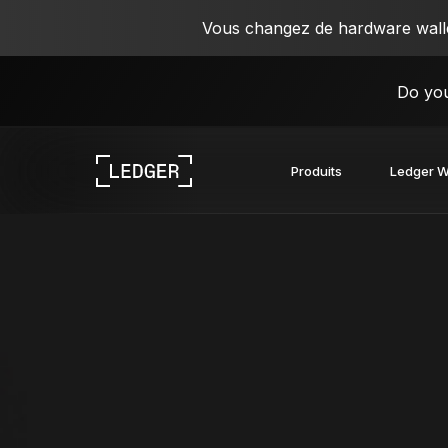
Vous changez de hardware wallet
Do you
Produits
Ledger W
Découvrez nos appareils
L’écosystème Ledger
Découvrez le Web3
Travaillez avec Ledger
Découvrez nos appareils