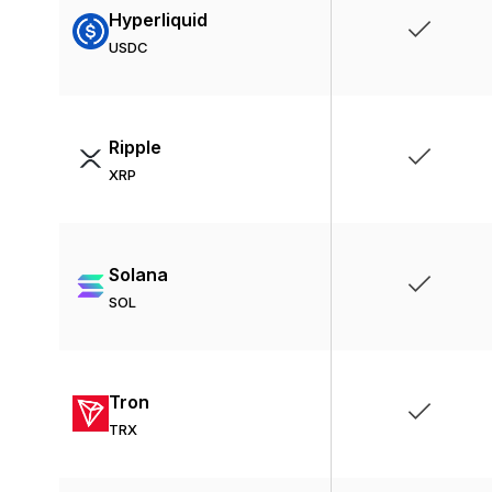
Hyperliquid
USDC
Ripple
XRP
Solana
SOL
Tron
TRX