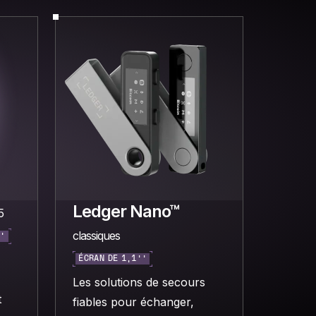
Ledger Nano™
5
classiques
’’
ÉCRAN DE 1,1’’
Les solutions de secours
t
fiables pour échanger,