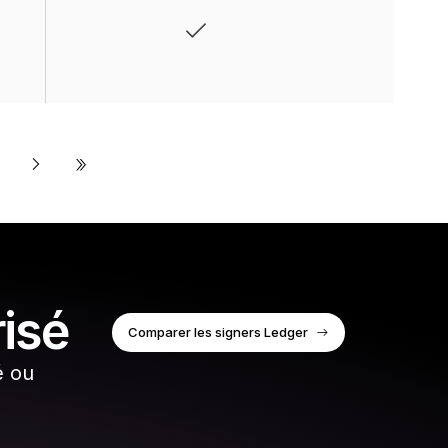
»
risé
Comparer les signers Ledger
é ou