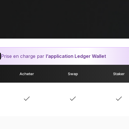
Prise en charge par
l’application Ledger Wallet
Acheter
Swap
Staker