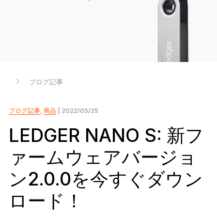
Ledger Flex
暗号資産保護の新常識へ
Ledger Nano
Gen5
お気に入りのスタイルで
新色
ブログ記事
Ledger Nano
クラシック
バックアップで万が一の事態に備える
ブログ記事
,
商品
| 2022/05/25
LEDGER NANO S: 新フ
ァームウェアバージョ
すべて見る
ン2.0.0を今すぐダウン
ハードウェアウォレット
ロード！
まとめ買い & パック