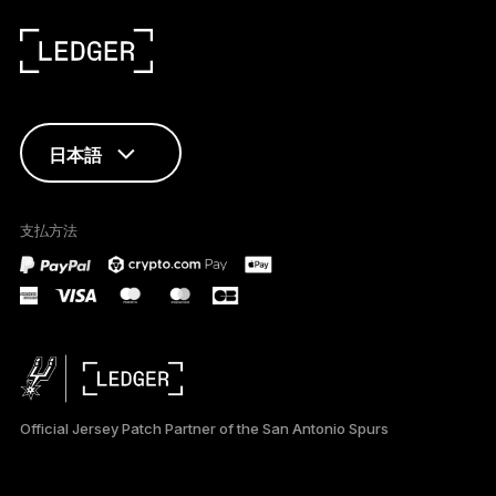
日本語
ENGLISH
支払方法
FRANÇAIS
TÜRKÇE
DEUTSCH
PORTUGUÊS
Official Jersey Patch Partner of the San Antonio Spurs
ESPAÑOL