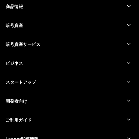
РУССКИЙ
商品情報
セキュアタッチスクリーン搭載の署名用デバイス
简体中文
コールド ウォレット
暗号資産
한국어
Bitcoinウォレット
Ledger Nano Gen5
Ethereumウォレット
Ledger Stax
暗号資産サービス
العربية
暗号資産価格
Solanaウォレット
Ledger Flex
暗号資産を購入
Cardanoウォレット
Ledger Nano Classics
ビジネス
Ledger Enterprise Solutions
暗号資産のステーキング
XRPウォレット
商品を比較する
暗号資産をスワップ
Moneroウォレット
セット商品
スタートアップ
Ledger Cathay Capitalより資金提供
USDTウォレット
アクセサリー
暗号資産一覧を見る
全ての商品
開発者向け
デベロッパーポータル
Ledger Walletアプリ
ご利用ガイド
Ledger初期設定
対応ウォレットとサービス
Ledger関連情報