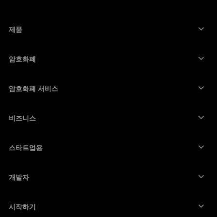
العربية
제품
보안 터치스크린 사이너
하드웨어 지갑
암호화폐
비트코인 지갑
Ledger Nano Gen5
이더리움 지갑
Ledger Stax
암호화폐 서비스
암호화폐 가격
솔라나 지갑
Ledger Flex
암호화폐 구매
카르다노 지갑
Ledger Nano Classics
비즈니스
Ledger 기업용 솔루션
암호화폐 스테이킹
리플(XRP) 지갑
장치 비교하기
암호화폐 스왑
모네로 지갑
번들
스타트업용
Ledger Cathay Capital에서의 펀딩
USDT 지갑
액세서리
모든 자산 보기
모든 제품
개발자
개발자 포털
Ledger Wallet 앱
시작하기