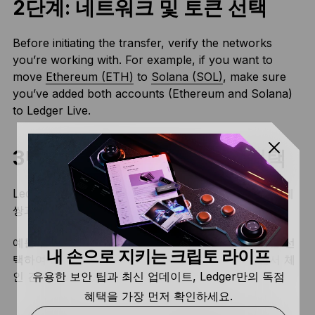
2단계: 네트워크 및 토큰 선택
Before initiating the transfer, verify the networks
you’re working with. For example, if you want to
move
Ethereum (ETH)
to
Solana (SOL)
, make sure
you’ve added both accounts (Ethereum and Solana)
to Ledger Live.
3단계: 적절한 스왑 서비스 선택
Ledger Live의 스왑
섹션으로 이동하면 선택한 암호화폐
쌍과 호환되는 스왑 공급자 목록이 표시됩니다.
예를 들어 THORChain과 같은 타사 공급자 중 하나를 선
내 손으로 지키는 크립토 라이프
택하여 Ledger 장치에서 자산을 안전하게 유지하면서 체
유용한 보안 팁과 최신 업데이트, Ledger만의 독점
인 간에 자산을 이동시킬 수 있습니다.
혜택을 가장 먼저 확인하세요.