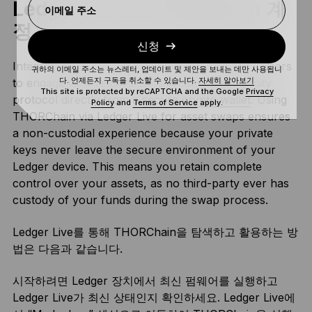
Ledger Live의 THORChain 계
이메일 주소
정
신청
Integrating THORChain into Ledger Live allows users
귀하의 이메일 주소는 뉴스레터, 업데이트 및 제안을 보내는 데만 사용됩니
다. 언제든지 구독을 취소할 수 있습니다.
자세히 알아보기
to engage with THORChain’s cross-chain liquidity
This site is protected by reCAPTCHA and the Google
Privacy
protocol directly from a
secure crypto wallet
. Using
Policy
and
Terms of Service
apply.
THORChain via Ledger Live for asset swaps ensures
a non-custodial experience because your private
keys never leave the secure environment of your
Ledger device. This means you retain complete
control over your assets, as no third-party ever has
custody of your funds during the swap process.
Ledger Live를 통해 THORChain을 탐색하고 활용하는 방
법은 다음과 같습니다.
시작하려면 Ledger 장치에서 최신 펌웨어를 실행하고
Ledger Live가 최신 상태인지 확인하세요. Ledger Live에