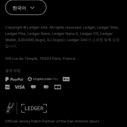
한국어
ENGLISH
Copyright © Ledger SAS. All rights reserved. Ledger, Ledger Stax,
Ledger Flex, Ledger Nano, Ledger Nano S, Ledger OS, Ledger
FRANÇAIS
Wallet, [LEDGER] (logo), [L] (logo)는 Ledger SAS가 소유한 등록 상표
입니다.
TÜRKÇE
106 rue du Temple, 75003 Paris, France
DEUTSCH
결제 방법
PORTUGUÊS
ESPAÑOL
РУССКИЙ
简体中文
Official Jersey Patch Partner of the San Antonio Spurs
日本語