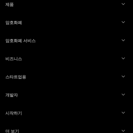
제품
ภาษาไทย
보안 터치스크린 사이너
하드웨어 지갑
암호화폐
비트코인 지갑
Ledger Nano Gen5
이더리움 지갑
Ledger Stax
암호화폐 서비스
암호화폐 가격
솔라나 지갑
Ledger Flex
암호화폐 구매
카르다노 지갑
Ledger Nano Classics
비즈니스
Ledger 기업용 솔루션
암호화폐 스테이킹
리플(XRP) 지갑
장치 비교하기
암호화폐 스왑
모네로 지갑
번들
스타트업용
Ledger Cathay Capital에서의 펀딩
USDT 지갑
액세서리
모든 자산 보기
모든 제품
개발자
개발자 포털
Ledger Wallet 앱
시작하기
Ledger 장치 이용을 시작하세요
호환 가능한 지갑 및 서비스
더 보기