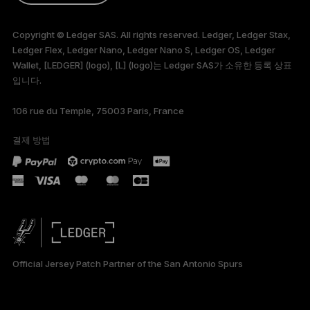
ENGLISH
Copyright © Ledger SAS. All rights reserved. Ledger, Ledger Stax,
Ledger Flex, Ledger Nano, Ledger Nano S, Ledger OS, Ledger
FRANÇAIS
Wallet, [LEDGER] (logo), [L] (logo)는 Ledger SAS가 소유한 등록 상표
입니다.
TÜRKÇE
106 rue du Temple, 75003 Paris, France
DEUTSCH
결제 방법
PORTUGUÊS
ESPAÑOL
РУССКИЙ
简体中文
Official Jersey Patch Partner of the San Antonio Spurs
日本語
العربية