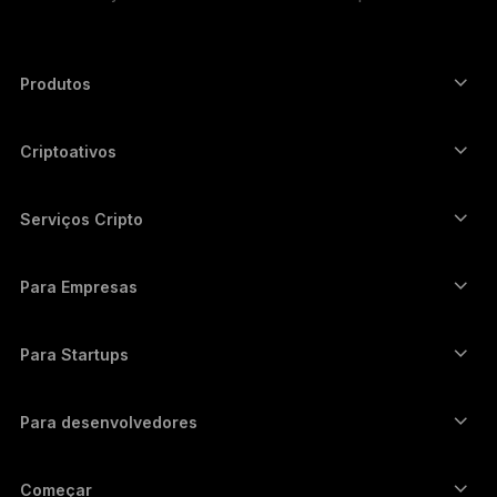
РУССКИЙ
简体中文
Produtos
Autenticadores com tela touch segura
日本語
Hardware Wallet
Criptoativos
한국어
Carteira de Bitcoin
Ledger Nano Gen5
Carteira de Ethereum
Ledger Stax
Serviços Cripto
العربية
Preços de cripto
Carteira de Solana
Ledger Flex
Comprar cripto
Carteira de Cardano
Ledger Nano Classics
Para Empresas
Ledger Enterprise Solutions
Staking de Cripto
Carteira de XRP
Compare nossos dispositivos
Trocar cripto
Carteira de Monero
Pacotes
Para Startups
Investimento da Ledger Cathay Capital
Carteira de USDT
Acessórios
Ver todos os ativos
Todos os produtos
Para desenvolvedores
Portal de Desenvolvedores
Aplicativo Ledger Wallet
Começar