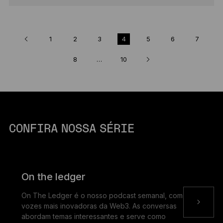
1
2
3
4
5
6
7
8
…
10
CONFIRA NOSSA SÉRIE
On the ledger
On The Ledger é o nosso podcast semanal, com as
vozes mais inovadoras da Web3. As conversas
abordam temas interessantes e serve como