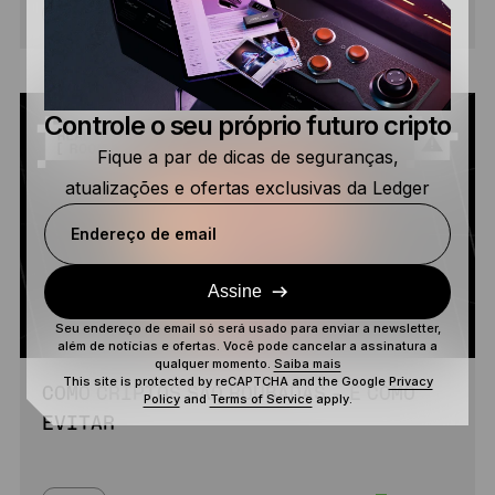
6 MIN
INICIANTE
LER
Controle o seu próprio futuro cripto
Fique a par de dicas de seguranças,
atualizações e ofertas exclusivas da Ledger
Endereço de email
Assine
Seu endereço de email só será usado para enviar a newsletter,
além de notícias e ofertas. Você pode cancelar a assinatura a
qualquer momento.
Saiba mais
This site is protected by reCAPTCHA and the Google
Privacy
COMO CRIPTOS SÃO ROUBADAS – E COMO
Policy
and
Terms of Service
apply.
EVITAR