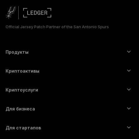
简体中文
日本語
Official Jersey Patch Partner of the San Antonio Spurs
한국어
العربية
Продукты
Сенсорные устройства подписи
Аппаратный кошелёк
Криптоактивы
Bitcoin-кошелёк
Ledger Nano Gen5
Ethereum-кошелёк
Ledger Stax
Криптоуслуги
Котировки криптовалют
Solana-кошелёк
Ledger Flex
Купить криптовалюту
Cardano-кошелёк
Ledger Nano Classics
Для бизнеса
Решение Ledger Enterprise
Криптовалютные займы
XRP-кошелёк
Сравнить устройства
Обменять криптовалюту
Monero-кошелёк
Наборы
Для стартапов
Финансирование от Ledger Cathay Capital
USDT-кошелёк
Аксессуары