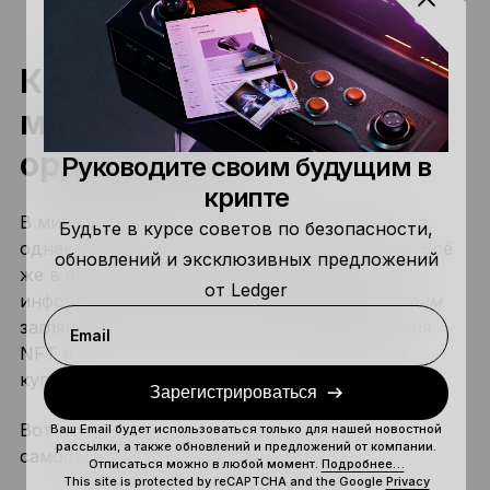
уловки скамеров.
Как избежать
мошенничества со своп-
ордерами NFT
Руководите своим будущим в
крипте
В мире Web3 полно мошенничества и обмана,
Будьте в курсе советов по безопасности,
однако без хороших новостей не обошлось. Всё
обновлений и эксклюзивных предложений
же в блокчейнах есть вся необходимая
от Ledger
информация, которая позволяет
конкретно вам
заглянуть за рамки одного лишь изображения
Email
NFT и понять, что конкретно предлагается
купить.
Зарегистрироваться
Вот несколько пунктов, которые помогут
Ваш Email будет использоваться только для нашей новостной
рассылки, а также обновлений и предложений от компании.
самостоятельно обнаружить обман.
Отписаться можно в любой момент.
Подробнее…
This site is protected by reCAPTCHA and the Google
Privacy