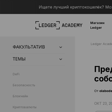
Ищете лучший криптокошелёк? Можн
Магазин
Ledger
Ledger Aca
ФАКУЛЬТАТИВ
ТЕМЫ
Пред
DeFi
соб
Безопасность
От
olabode
Блокчейн
ОКТ 23, 2
Криптовалюты