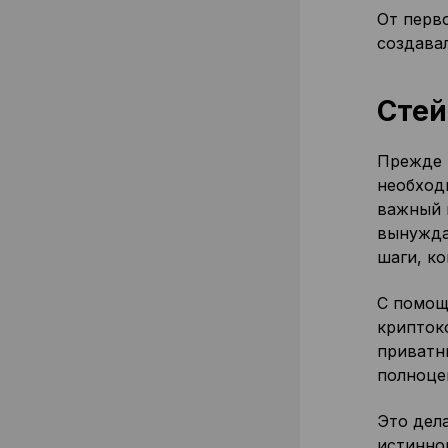
От перв
создавал
Стей
Прежде 
необход
важный 
вынужда
шаги, к
С помощ
крипток
приватн
полноце
Это дел
истинно