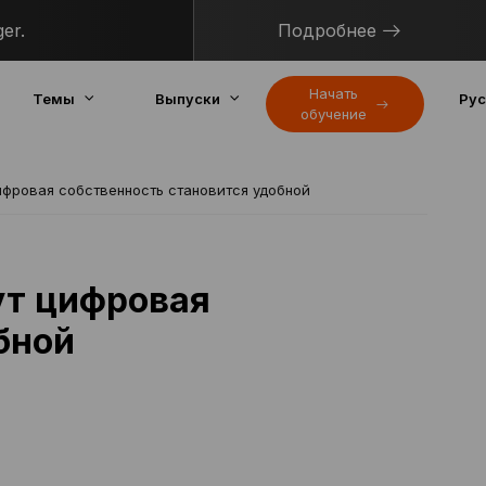
er.
Подробнее
Начать
Темы
Выпуски
Рус
обучение
цифровая собственность становится удобной
ут цифровая
бной