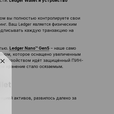
сти:
Ledger Wallet и устройство
ором вы полностью контролируете свои
инг. Ваш Ledger является физическим
подписывать каждую транзакцию на
тью.
Ledger Nano™ Gen5
– наше само
аном, которое оснащено увеличенным
дым устройством идёт защищённый ПИН-
ое хранение стало осязаемым.
let
изацией активов, развилось далеко за