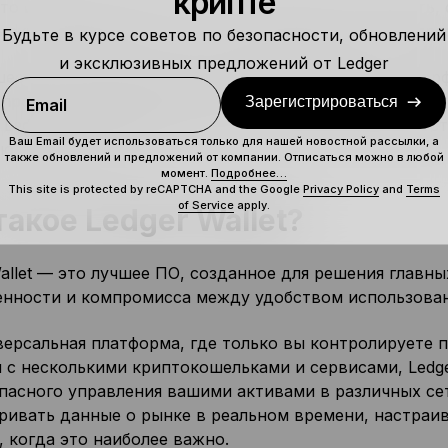
крипте
то Ledger Wallet, где вы можете покупать, продавать,
ь активы в разных сетях с полной уверенностью и про
Будьте в курсе советов по безопасности, обновлений
и эксклюзивных предложений от Ledger
шее из обоих миров: удобное взаимодействие с интер
промиссной безопасностью устройств Ledger. В сочета
Зарегистрироваться
Email
 Ledger обеспечивают ясность, контроль и увереннос
Ваш Email будет использоваться только для нашей новостной рассылки, а
ю собственность.
также обновлений и предложений от компании. Отписаться можно в любой
момент.
Подробнее…
This site is protected by reCAPTCHA and the Google
Privacy Policy
and
Terms
of Service
apply.
такое Ledger Wallet?
allet — это лучшее ПО, созданное для решения главн
енности и компромисса между удобством использован
версальная платформа, где только вы контролируете п
 с несколькими криптокошельками и сервисами, Ledge
опасного управления вашими активами в различных се
ривать данные о рынке в реальном времени, настраи
 когда это наиболее важно.