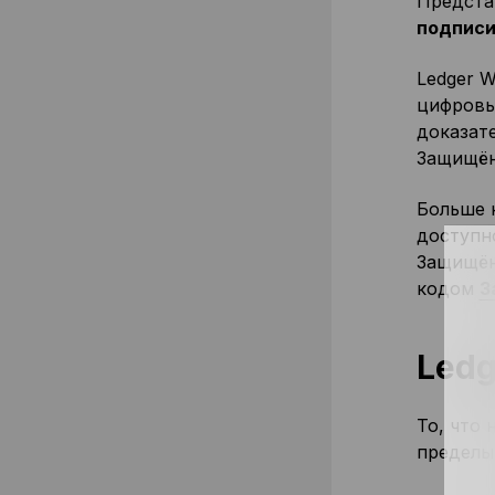
Предста
подписи
Ledger 
цифровые
доказат
Защищён
Больше 
доступн
Защищён
кодом
З
Ledg
То, что 
пределы 