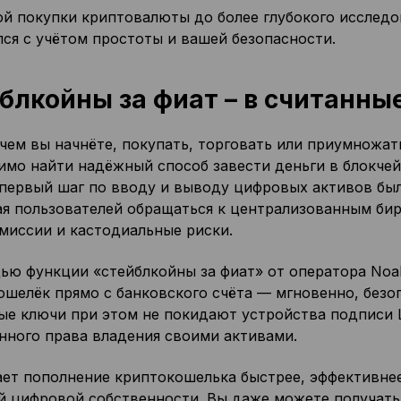
ой покупки криптовалюты до более глубокого исследо
ся с учётом простоты и вашей безопасности.
блкойны за фиат – в считанны
чем вы начнёте, покупать, торговать или приумножат
имо найти надёжный способ завести деньги в блокчей
первый шаг по вводу и выводу цифровых активов был
я пользователей обращаться к централизованным бир
омиссии и кастодиальные риски.
ью функции «стейблкойны за фиат» от оператора Noa
ошелёк прямо с банковского счёта — мгновенно, безо
ые ключи при этом не покидают устройства подписи L
нного права владения своими активами.
ает пополнение криптокошелька быстрее, эффективне
й цифровой собственности. Вы даже можете получать 