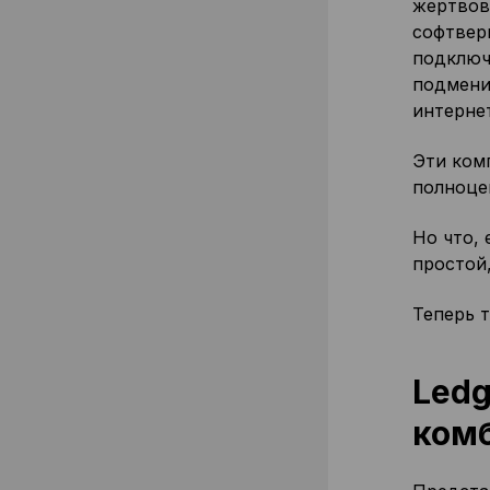
жертвов
софтверн
подключ
подмени
интерне
Эти ком
полноце
Но что,
простой,
Теперь т
Ledg
комб