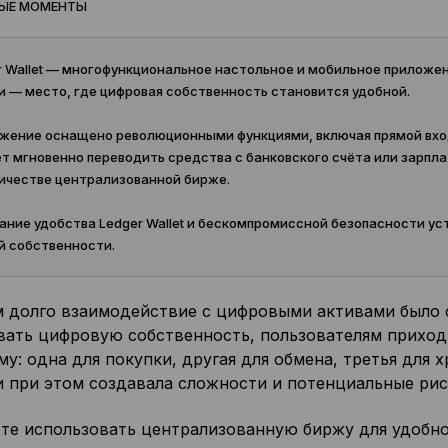
ЫЕ МОМЕНТЫ
r Wallet — многофункциональное настольное и мобильное приложе
и — место, где цифровая собственность становится удобной.
ение оснащено революционными функциями, включая прямой вход в
т мгновенно переводить средства с банковского счёта или зарпла
ичестве централизованной бирже.
ние удобства Ledger Wallet и бескомпромиссной безопасности ус
й собственности.
 долго взаимодействие с цифровыми активами было 
вать цифровую собственность, пользователям приход
у: одна для покупки, другая для обмена, третья для 
и при этом создавала сложности и потенциальные рис
те использовать централизованную биржу для удобног