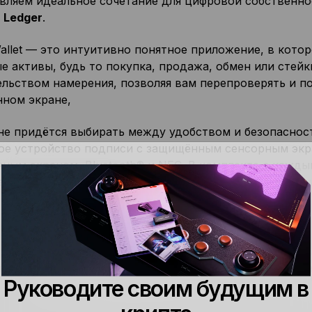
вляем идеальное сочетание для цифровой собственно
 Ledger
.
Wallet — это интуитивно понятное приложение, в кот
 активы, будь то покупка, продажа, обмен или стейк
ельством намерения, позволяя вам перепроверять и 
ном экране,
не придётся выбирать между удобством и безопаснос
ое устройство подписи с защищённым сенсорным экр
ным экраном, Bluetooth® и NFC. В комплекте с каж
апасной ключ Ledger
. Теперь истинное самостоятельн
er Live становится Ledger Wal
начиналось как Ledger Live, трекер портфеля с визуал
Руководите своим будущим в
этого.