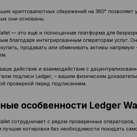
аших криптовалютных сбережений на 360° позволяет у
рых они основаны.
allet — это ещё и полноценная платформа для безразр
ым благодаря интегрированным операторам услуг. Он
окупать, продавать или обменивать активы напрямую
ем.
ваше действие и взаимодействие с децентрализова
твом подписи Ledger, – вашим физическим доказател
ой проверкой перед подписанием.
ные особвенности Ledger Wal
allet сотрудничает с рядом проверенных операторов,
и лучшие котировки без необходимости покидать сам