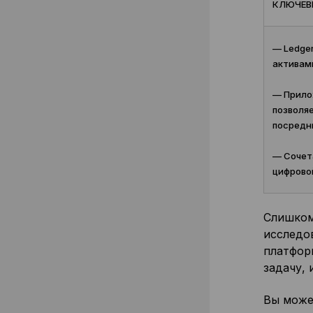
КЛЮЧЕВ
— Ledge
активам
— Прилож
позволяе
посредн
— Сочета
цифрово
Слишком
исследо
платформ
задачу, 
Вы може