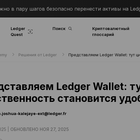
о в пару шагов безопасно перенести активы на Ledg
Ledger
Поиск
Криптовалютный
Quest
глоссарий
demy
Решения от Ledger
Представляем Ledger Wallet: тут 
ставляем Ledger Wallet: т
ственность становится удо
.joshua-kalejaye-ext@ledger.fr
025 |
ОБНОВЛЕНО НОЯ 27, 2025