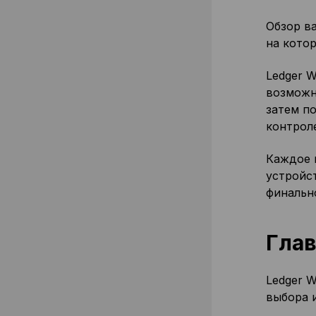
Обзор в
на кото
Ledger W
возможн
затем п
контрол
Каждое 
устройс
финальн
Глав
Ledger W
выбора 