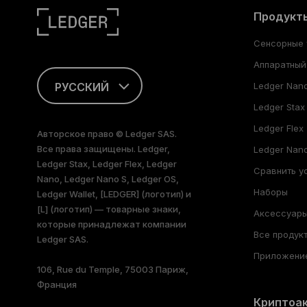
Продукт
Сенсорные 
Аппаратный
РУССКИЙ
Ledger Nan
Ledger Stax
ENGLISH
Ledger Flex
Авторское право © Ledger SAS.
Все права защищены. Ledger,
FRANÇAIS
Ledger Nano
Ledger Stax, Ledger Flex, Ledger
Сравнить у
Nano, Ledger Nano S, Ledger OS,
TÜRKÇE
Наборы
Ledger Wallet, [LEDGER] (логотип) и
[L] (логотип) — товарные знаки,
DEUTSCH
Аксессуар
которые принадлежат компании
Все продук
Ledger SAS.
PORTUGUÊS
Приложение
106, Rue du Temple, 75003 Париж,
ESPAÑOL
Франция
Криптоа