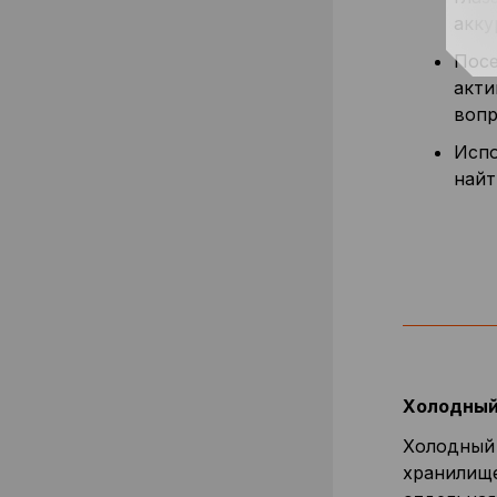
акку
Посе
акти
вопр
Исп
найт
Холодный
Холодный 
хранилище