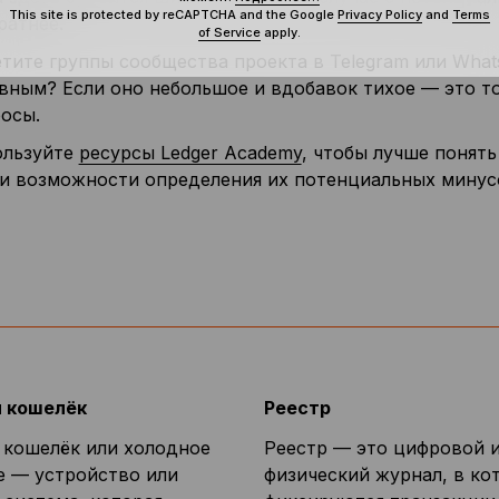
This site is protected by reCAPTCHA and the Google
Privacy Policy
and
Terms
ратнее.
of Service
apply.
тите группы сообщества проекта в Telegram или Wha
вным? Если оно небольшое и вдобавок тихое — это 
осы.
ользуйте
ресурсы Ledger Academy
, чтобы лучше понят
и возможности определения их потенциальных минус
 кошелёк
Реестр
кошелёк или холодное
Реестр — это цифровой 
 — устройство или
физический журнал, в ко