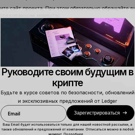
ите сайт проекта. При этом обязательно обращайте 
тораживающие моменты:
чески полное или и вовсе полное отсутствие данных 
ствие контактных данных.
ельное качество сайта.
Руководите своим будущим в
ая информация о команде, которая создаёт проект.
крипте
ите активность разработки в соответствующем смарт
Будьте в курсе советов по безопасности, обновлений
вняя история обновлений кода? Прошёл ли смарт-кон
и эксклюзивных предложений от Ledger
рьёзного проекта должны выходить регулярные апдей
го смарт-контракта.
Зарегистрироваться
Email
ерьте активность в социальных сетях и стратегию ма
Ваш Email будет использоваться только для нашей новостной рассылки, а
снить важность собственного проекта и продвигать 
также обновлений и предложений от компании. Отписаться можно в любой
а здесь бросится шиллинг. В таком случае с потенциа
момент.
Подробнее…