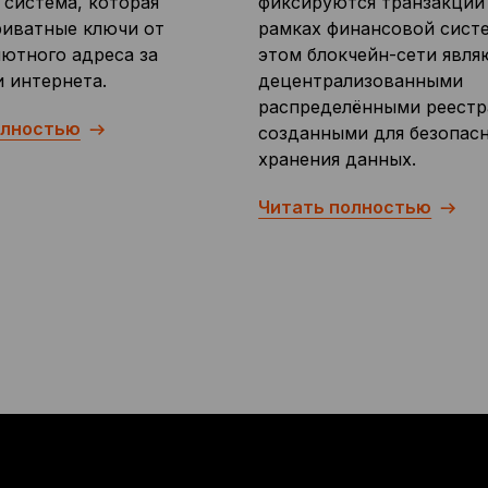
 система, которая
фиксируются транзакции
иватные ключи от
рамках финансовой сист
ютного адреса за
этом блокчейн-сети явля
 интернета.
децентрализованными
распределёнными реестр
олностью
созданными для безопас
хранения данных.
Читать полностью