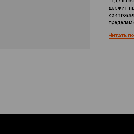
отдельная
держит пр
криптовал
пределами
Читать п