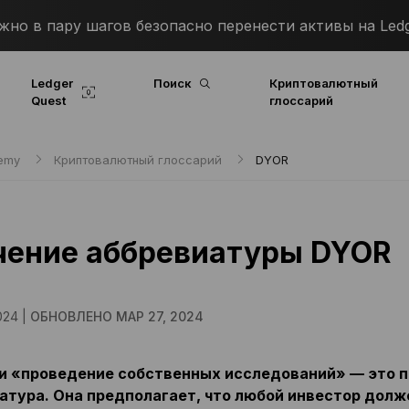
о в пару шагов безопасно перенести активы на Ledg
Ledger
Поиск
Криптовалютный
Quest
глоссарий
demy
Криптовалютный глоссарий
DYOR
чение аббревиатуры DYOR
024 |
ОБНОВЛЕНО МАР 27, 2024
и «проведение собственных исследований» — это 
атура. Она предполагает, что любой инвестор дол