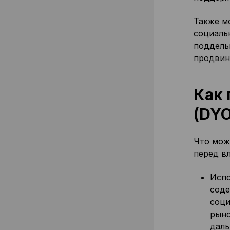
Также м
социальн
поддель
продвин
Как 
(DYO
Что мож
перед в
Испо
соде
соци
рыно
даль