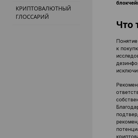
блокчей
КРИПТОВАЛЮТНЫЙ
ГЛОССАРИЙ
Что 
Понятие
к покуп
исследо
дезинфо
исключи
Рекомен
ответст
собстве
Благода
подтвер
рекомен
потенци
криптов