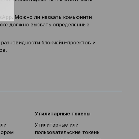
tsApp. Можно ли назвать комьюнити
тоже должно вызвать определённые
ь разновидности блокчейн-проектов и
ов.
Утилитарные токены
или
Утилитарные или
тором
пользовательские токены