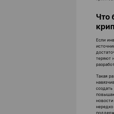
Что 
кри
Если ин
источни
достато
теряют 
разрабо
Такая р
навязчи
создать
повышаю
новости 
нередко
поддержа