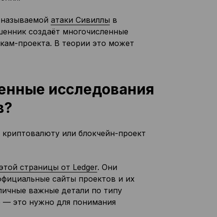
к называемой
атаки Сивиллы
в
мошенник создаёт многочисленные
кам-проекта. В теории это может
венные исследования
в?
ь криптовалюту или блокчейн-проект
этой страницы от Ledger
. Они
официальные сайты проектов и их
личные важные детали по типу
е — это нужно для понимания