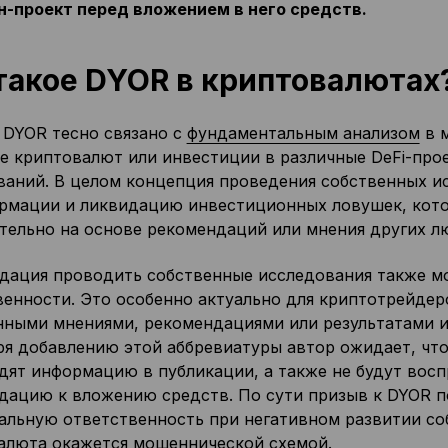
н-проект перед вложением в него средств.
такое DYOR в криптовалютах
 DYOR тесно связано с
фундаментальным анализом
в 
ке криптовалют или инвестиции в различные DeFi-пр
ваний. В целом концепция проведения собственных и
рмации и ликвидацию инвестиционных ловушек, кото
тельно на основе рекомендаций или мнения других л
дация проводить собственные исследования также мо
венности. Это особенно актуально для криптотрейдеро
нными мнениями, рекомендациями или результатами и
ря добавлению этой аббревиатуры автор ожидает, что
дят информацию в публикации, а также не будут вос
дацию к вложению средств. По сути призыв к DYOR п
альную ответственность при негативном развитии со
алюта окажется мошеннической схемой.