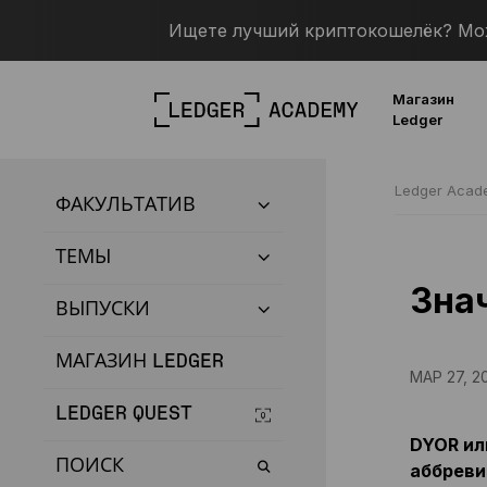
Ищете лучший криптокошелёк? Можн
Магазин
Ledger
Ledger Aca
ФАКУЛЬТАТИВ
ТЕМЫ
Зна
ВЫПУСКИ
МАГАЗИН LEDGER
МАР 27, 2
LEDGER QUEST
DYOR ил
ПОИСК
аббреви