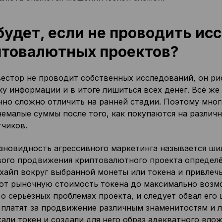
будет, если не проводить ис
птовалютных проектов?
вестор не проводит собственных исследований, он р
ку информации и в итоге лишиться всех денег. Всё ж
чно сложно отличить на ранней стадии. Поэтому мно
немалые суммы после того, как покупаются на различ
тчиков.
азновидность агрессивного маркетинга называется ши
вого продвижения криптовалютного проекта определё
 хайп вокруг выбранной монеты или токена и привлеч
т рыночную стоимость токена до максимально возмо
о серьёзных проблемах проекта, и следует обвал его
 платят за продвижение различным знаменитостям и л
ли токен и создали для него образ адекватного влож