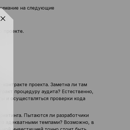
внимание на следующие
о проекте.
-контракте проекта. Заметна ли там
тракт процедуру аудита? Естественно,
ты и осуществляться проверки кода
ркетинга. Пытаются ли разработчики
его адекватными темпами? Возможно, в
льной инвестицией точно стоит быть