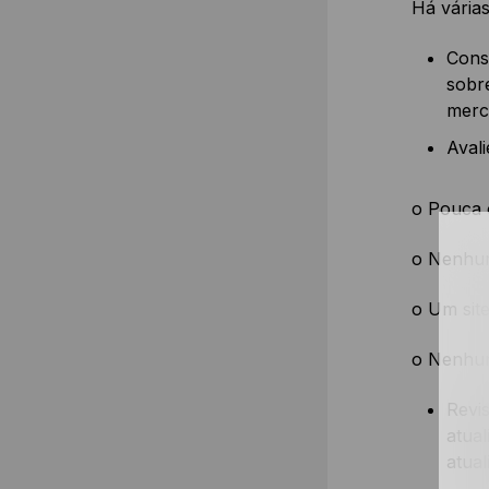
Há várias
Cons
sobre
merca
Avali
o Pouca 
o Nenhum
o Um sit
o Nenhum
Revis
atual
atual