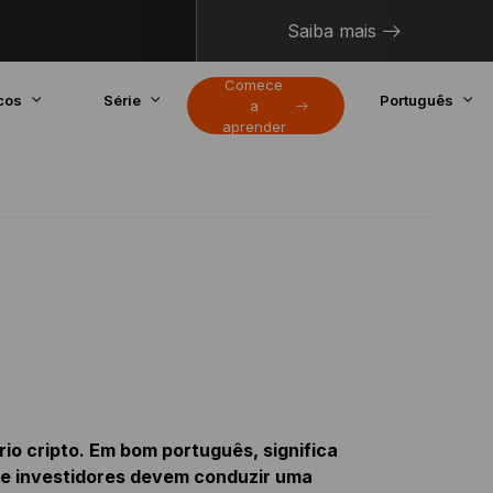
Saiba mais
Comece
cos
Série
Português
a
aprender
o cripto. Em bom português, significa
que investidores devem conduzir uma