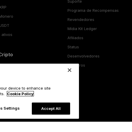
Suporte
 XRP
Programa de Recompensas
 Monero
Revendedores
 USDT
Mídia Kit Ledger
 ativos
Afiliados
Status
Cripto
Desenvolvedores
Parceiros
ripto
pto
ripto
 your device to enhance site
o
rts.
Cookie Policy
s Settings
Accept All