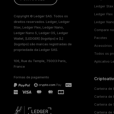
Ledger Stax
ENGLISH
Ledger Flex
Copyright © Ledger SAS. Todos os
direitos reservados. Ledger, Ledger
FRANÇAIS
Ledger Nano
Stax, Ledger Flex, Ledger Nano,
Compare nos
Ledger Nano S, Ledger OS, Ledger
TÜRKÇE
Pacotes
Wallet, [LEDGER] (logotipo) e [L]
(logotipo) são marcas registradas de
DEUTSCH
Acessórios
propriedade da Ledger SAS.
Todos os pr
ESPAÑOL
106, Rue du Temple, 75003 Paris,
Aplicativo L
France
РУССКИЙ
Formas de pagamento
Criptoati
简体中文
Carteira de 
日本語
Carteira de
한국어
Carteira de
Carteira de