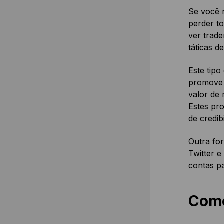
Se você n
perder to
ver trade
táticas d
Este tipo
promove 
valor de
Estes pro
de credib
Outra fo
Twitter e
contas pa
Como