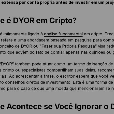
 extensa por conta própria antes de investir em um proj
e é DYOR em Cripto?
á intimamente ligado à
análise fundamental
em cripto. Trad
e refere a uma abordagem baseada em pesquisa para compr
onceito de DYOR ou “Fazer sua Própria Pesquisa” visa red
nto que advêm do fato de confiar apenas nas opiniões ou g
“DYOR” também pode atuar como um termo de isenção de r
e cripto ou especialistas compartilham suas ideias, reco
iais. Ao acrescentar a frase, o escritor espera que você v
 conselhos diretos de investimento. Esta é uma forma de m
omo para o caso de que uma moeda que mencionaram se re
e Acontece se Você Ignorar o 