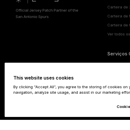
العربية
Carteira de
Official Jersey Patch Partner of the
Carteira de
San Antonio Spurs
Carteira de
Ver todos os
Serviços 
Preços de c
Comprar cri
This website uses cookies
Staking de C
By clicking “Accept All”, you agree to the storing of cookies on
Trocar cript
navigation, analyze site usage, and assist in our marketing effo
Cookie