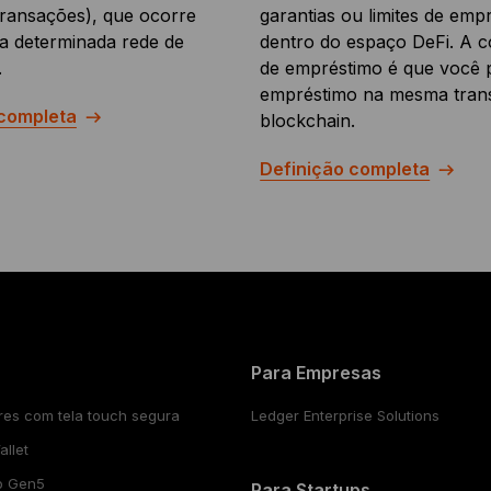
 transações), que ocorre
garantias ou limites de emp
a determinada rede de
dentro do espaço DeFi. A 
.
de empréstimo é que você 
empréstimo na mesma tran
 completa
blockchain.
Definição completa
Para Empresas
res com tela touch segura
Ledger Enterprise Solutions
llet
o Gen5
Para Startups