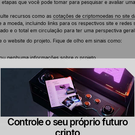
 etapas que você pode tomar para pesquisar e avaliar uma 
ulte recursos como as
cotações de criptomoedas no site d
 a moeda, incluindo links para os respectivos site e redes 
do e o total em circulação para ter uma perspectiva geral
e o website do projeto. Fique de olho em sinais como:
ou nenhuma informações sobre o projeto
a informação de contato
e confuso ou com má aparência
a informação sobre a equipe por trás do projeto
e a atividade de desenvolvimento do projeto no contrato int
Controle o seu próprio futuro
izações dos códigos? O contrato inteligente já foi auditado
izações e auditorias regulares de contratos inteligentes.
cripto