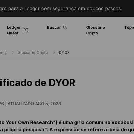
igre para a Ledger com segurança em poucos passos.
Ledger
Buscar
Glossário
Tópi
Quest
Cripto
demy
Glossário Cripto
DYOR
ificado de DYOR
26 |
ATUALIZADO AGO 5, 2026
o Your Own Research") é uma gíria comum no vocabulári
a própria pesquisa". A expressão se refere à ideia de 