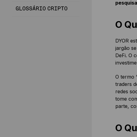
pesquisa
GLOSSÁRIO CRIPTO
O Qu
DYOR est
jargão s
DeFi. O c
investime
O termo 
traders d
redes soc
tome como
parte, c
O Qu