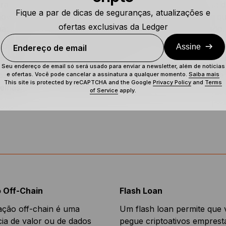
ra a presença nas redes sociais e as táticas de marketing d
Fique a par de dicas de seguranças, atualizações e
over seu projeto de forma orgânica? Se você descobre que
ofertas exclusivas da Ledger
tivas como o shilling, você precisa redobrar seu cuidado.
te os grupos da comunidade do projeto no Telegram ou Wh
Assine
Endereço de email
nidade? Uma comunidade relativamente tranquila e pequena
Seu endereço de email só será usado para enviar a newsletter, além de notícias
os
recursos da Ledger Academy
para entender os tipos de 
e ofertas. Você pode cancelar a assinatura a qualquer momento.
Saiba mais
This site is protected by reCAPTCHA and the Google
Privacy Policy
and
Terms
elhas.
of Service
apply.
 Off-Chain
Flash Loan
ção off-chain é uma
Um flash loan permite que
cia de valor ou de dados
pegue criptoativos empres