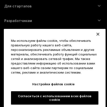
Обменять криптовалюту
Monero-кошелёк
Наборы
Для стартапов
Финансирование от Ledger Cathay Capital
USDT-кошелёк
Аксессуары
Полный список активов
Все продукты
Разработчикам
Портал разработчиков
Приложение Ledger Wallet
Начало работы
Мы используем файлы cookie, чтобы обеспечивать
Как пользоваться Ledger
правильную работу нашего веб-сайта,
Совместимые кошельки и платформы
Также исследуйте
персонализировать рекламные объявления и другие
материалы, обеспечивать работу функций социальных
Служба поддержки
Как купить биткойны
сетей и анализировать сетевой трафик. Мы также
Баунти-программа
предоставляем информацию об использовании вами
Аппаратный криптокошелёк для Биткойна
Карьера
нашего веб-сайта своим партнерам по социальным
Присоединяйтесь к нам
Реселлеры
сетям, рекламе и аналитическим системам.
Вакансии
Пресс-кит Ledger
Подробнее
Настройки файлов cookie
Наше видение
Партнёры
Ledger Academy
Состояние серверов
Юридическая информация
Согласиться с использованием всех файлов
Юридическая информация
cookie
Компания
Разработчикам
Условия и положения продажи