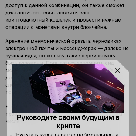
доступ к данной комбинации, он также сможет
дистанционно восстановить ваш
криптовалютный кошелёк и провести нужные
операции с монетами внутри блокчейна.
Хранение мнемонической фразы в черновиках
электронной почты и мессенджерах — далеко не
лучшая идея, поскольку такие сервисы могут
быть взломаны. Попытаться запомнить сид
можно, однако и здесь есть свои риски. Увы,
достаточно забыть одно слово или поменять
слова местами — и с криптоактивами придётся
попрощаться.
В целом существует несколько вариантов
правильного хранения сид-фразы. К ним в том
Руководите своим будущим в
числе относятся:
крипте
Будьте в курсе советов по безопасности,
Хранение сида за пределами интернета.