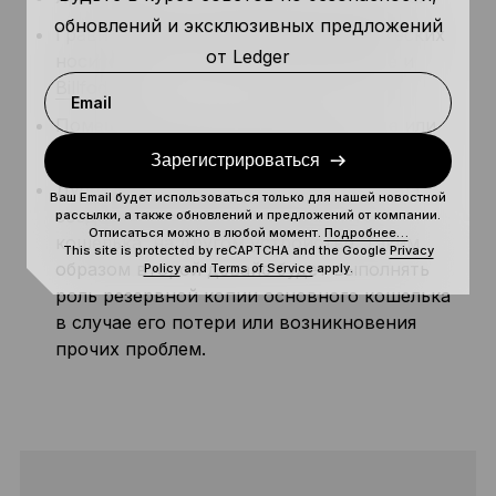
обновлений и эксклюзивных предложений
Гравировка комбинации на металлических
от Ledger
носителях по типу Cryptosteel Capsule и
Billfodl
.
Email
Помещение фразы в сейф, хранилище или
любое другое безопасное место.
Зарегистрироваться
Дублирование сид-фразы, которая была
Ваш Email будет использоваться только для нашей новостной
создана посредством аппаратного
рассылки, а также обновлений и предложений от компании.
Отписаться можно в любой момент.
Подробнее…
кошелька, на другом устройстве. Таким
This site is protected by reCAPTCHA and the Google
Privacy
образом второй девайс будет выполнять
Policy
and
Terms of Service
apply.
роль резервной копии основного кошелька
в случае его потери или возникновения
прочих проблем.