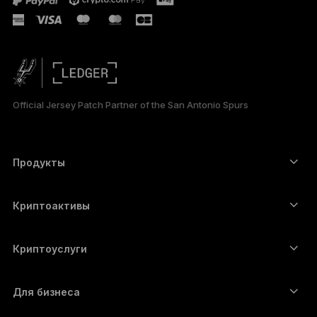
ESPAÑOL
简体中文
日本語
Official Jersey Patch Partner of the San Antonio Spurs
한국어
العربية
Продукты
Сенсорные устройства подписи
Аппаратный кошелёк
Криптоактивы
Bitcoin-кошелёк
Ledger Nano Gen5
Ethereum-кошелёк
Ledger Stax
Криптоуслуги
Котировки криптовалют
Solana-кошелёк
Ledger Flex
Купить криптовалюту
Cardano-кошелёк
Ledger Nano Classics
Для бизнеса
Решение Ledger Enterprise
Криптовалютные займы
XRP-кошелёк
Сравнить устройства