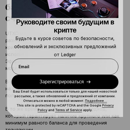
балансовой моделью
счёта
Руководите своим будущим в
крипте
UTXO и балансовая модель счёта — две
Будьте в курсе советов по безопасности,
разновидности отслеживания перемещения
обновлений и эксклюзивных предложений
криптоактивов и транзакций. Сеть Биткойна
использует модель UTXO, тогда как для
от Ledger
Эфириума и Соланы актуальна балансовая
Email
модель.
В случае с Биткойном транзакции разделяются
Зарегистрироваться
на входы и выходы, причём баланс кошелька
Ваш Email будет использоваться только для нашей новостной
пользователя складывается из выходов UTXO.
рассылки, а также обновлений и предложений от компании.
Отписаться можно в любой момент.
Подробнее…
This site is protected by reCAPTCHA and the Google
Privacy
В то же время у Эфириума другой подход,
Policy
and
Terms of Service
apply.
который гарантирует наличие крупного или как
минимум равного баланса для проведения
транзакции.