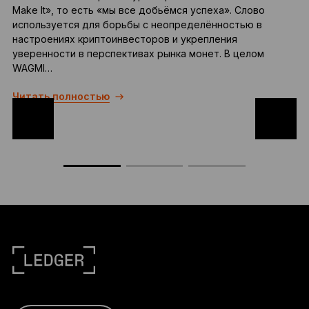
Make It», то есть «мы все добьёмся успеха». Слово
о
используется для борьбы с неопределённостью в
настроениях криптоинвесторов и укрепления
в
уверенности в перспективах рынка монет. В целом
WAGMI…
Читать полностью