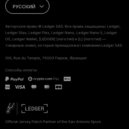
РУССКИЙ
ENGLISH
Авторское право © Ledger SAS. Все права защищены. Ledger,
Ledger Stax, Ledger Flex, Ledger Nano, Ledger Nano S, Ledger
FRANÇAIS
OS, Ledger Wallet, [LEDGER] (логотип) и [L] (логотип) —
товарные знаки, которые принадлежат компании Ledger SAS.
TÜRKÇE
106, Rue du Temple, 75003 Париж, Франция
DEUTSCH
Способы оплаты
PORTUGUÊS
ESPAÑOL
简体中文
日本語
Official Jersey Patch Partner of the San Antonio Spurs
한국어