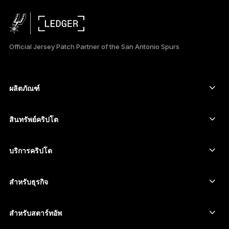
РУССКИЙ
简体中文
Official Jersey Patch Partner of the San Antonio Spurs
日本語
한국어
ผลิตภัณฑ์
العربية
อุปกรณ์ลงนามหน้าจอสัมผัสที่ปลอดภัย
Hardware Wallet
สินทรัพย์คริปโต
Bitcoin Wallet
Ledger Nano Gen5
Ethereum Wallet
Ledger Stax
บริการคริปโต
ราคาคริปโต
Solana wallet
Ledger Flex
ซื้อคริปโต
Cardano wallet
Ledger Nano Classics
สำหรับธุรกิจ
Ledger Enterprise Solutions
สเตกกิ้งคริปโต
XRP wallet
เปรียบเทียบอุปกรณ์ของเรา
สวอปคริปโต
Monero wallet
Bundles
สำหรับสตาร์ทอัพ
ระดมทุนจาก Ledger Cathay Capital
USDT wallet
อุปกรณ์เสริม