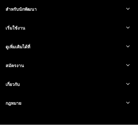
ดูสินทรัพย์ทั้งหมด
ผลิตภัณฑ์ทั้งหมด
สำหรับนักพัฒนา
พอร์ทัลสำหรับนักพัฒนา
แอป Ledger Wallet
เริ่มใช้งาน
เริ่มใช้อุปกรณ์ Ledger ของคุณ
Wallet และบริการที่ใช้ร่วมกันได้
ดูเพิ่มเติมได้ที่
การสนับสนุน
วิธีซื้อ Bitcoin
โปรแกรมเงินรางวัล
Hardware Wallet สำหรับ Bitcoin
สมัครงาน
เข้าร่วมกับเรา
ตัวแทนจำหน่าย
งานทั้งหมด
ข้อมูล Ledger สำหรับสื่อมวลชน
เกี่ยวกับ
วิสัยทัศน์ของเรา
Affiliate
Ledger Academy
สถานะ
กฎหมาย
ศูนย์กฎหมาย
บริษัทของเรา
นักพัฒนา
ข้อกำหนดและเงื่อนไขการขาย
บล็อก
พาร์ทเนอร์
นโยบายความเป็นส่วนตัว