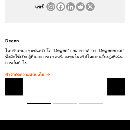
แชร์
Degen
ในบริบทของชุมชนคริปโต “Degen” ย่อมาจากคำว่า “Degenerate”
ก
ซึ่งมักใช้เรียกผู้ที่ชอบการเทรดหรือลงทุนในคริปโตแบบเสี่ยงสูงที่เน้น
ส
การเก็งกำไร
ส
คำจำกัดความแบบเต็ม
ค