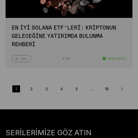
EN İYI SOLANA ETF’LERI: KRIPTONUN
GELECEĞINE YATIRIMDA BULUNMA
REHBERI
8 DK.
BAŞLANGIÇ
OKU
1
2
3
4
5
…
18
SERILERIMIZE GÖZ ATIN