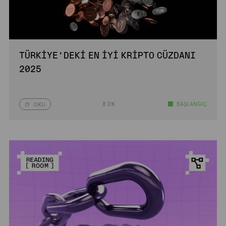
TÜRKIYE’DEKI EN İYI KRIPTO CÜZDANI
2025
8 DK.
BAŞLANGIÇ
OKU