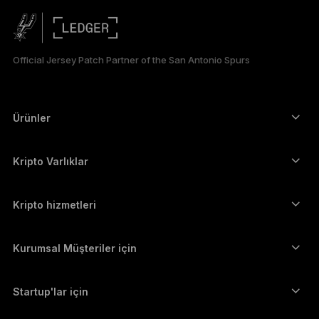
PORTUGUÊS
ESPAÑOL
Official Jersey Patch Partner of the San Antonio Spurs
РУССКИЙ
简体中文
Ürünler
Güvenli dokunmatik ekranlı imzalayıcılar
日本語
Donanım Cüzdan
Kripto Varlıklar
한국어
Bitcoin cüzdanı
Ledger Nano Gen5
Ethereum cüzdanı
Ledger Stax
Kripto hizmetleri
العربية
Kripto Fiyatları
Solana cüzdanı
Ledger Flex
Kripto satın alın
Cardano cüzdanı
Ledger Nano Classics
Kurumsal Müşteriler için
Ledger Enterprise Solutions
Kripto Stake Etmek
XRP cüzdanı
Cihazlarımızı karşılaştırın
Kripto takas edin
Monero cüzdanı
Paket Teklifler
Startup'lar için
Ledger Cathay Capital'dan finansman desteği
USDT cüzdanı
Aksesuarlar