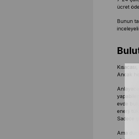
ücret öde
Bunun tam
inceleyel
Bulu
Kısacası,
Ancak hep
Anlayacağ
yapabilen
evde bulu
enerji tü
Sadece şir
Ama dürüs