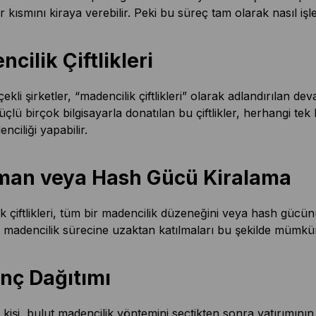
r kısmını kiraya verebilir. Peki bu süreç tam olarak nasıl işl
cilik Çiftlikleri
ekli şirketler, “madencilik çiftlikleri” olarak adlandırılan de
çlü birçok bilgisayarla donatılan bu çiftlikler, herhangi tek b
nciliği yapabilir.
man veya Hash Gücü Kiralama
k çiftlikleri, tüm bir madencilik düzeneğini veya hash gücünü
n madencilik sürecine uzaktan katılmaları bu şekilde mümkü
nç Dağıtımı
 kişi, bulut madencilik yöntemini seçtikten sonra yatırımının