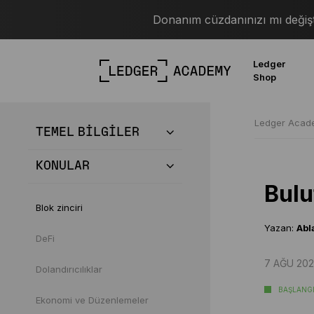
Donanım cüzdanınızı mı değişt
Ledger
Shop
Ledger Aca
TEMEL BİLGİLER
KONULAR
Bulu
Blok zinciri
Yazan:
Abl
DeFi
7 AĞU 202
Dolandırıcılıklar
BAŞLANG
Ekonomi ve Düzenlemeler