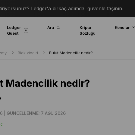
iriyorsunuz? Ledger'a birkaç adımda, güvenle taşının.
Ledger
Ara
Kripto
Konular
Quest
Sözlüğü
demy
Blok zinciri
Bulut Madencilik nedir?
t Madencilik nedir?
a
6 |
GÜNCELLENME: 7 AĞU 2026
IÇ