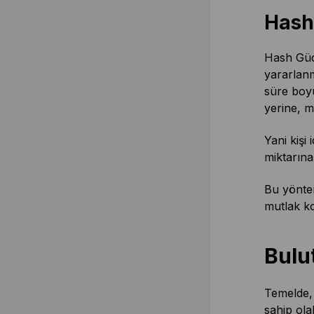
Hash
Hash Gücü
yararlanm
süre boyu
yerine, m
Yani kişi
miktarına
Bu yöntem
mutlak ko
Bulu
Temelde, 
sahip ola