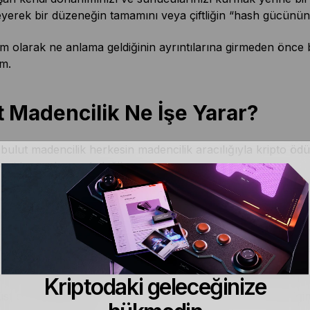
yerek bir düzeneğin tamamını veya çiftliğin “hash gücünün” 
 olarak ne anlama geldiğinin ayrıntılarına girmeden önce b
im.
t Madencilik Ne İşe Yarar?
 bulut madencilik herkesin madencilik aracılığıyla kripto ö
si bununla sınırlı değil.
ınız üzere kripto madenciliği, pahalı makinelerin kurulması 
 bilgisayarlar ayrıca yüksek miktarda enerji kullanır ve çok fa
ndurmak en hafif tabirle rahatsız edici olabilir. Bulut maden
ketimiyle uğraşmak zorunda kalmazsınız. Özel ekipmanlar 
kete belirli bir ücret ödersiniz ve çıkardığı kriptodan payını
Kriptodaki geleceğinize
t olmak gerekirse, bulut madencilik hangi yöntemi seçtiği