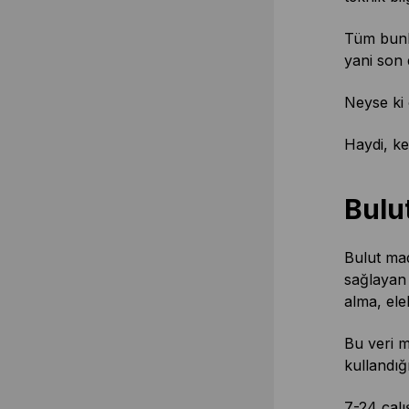
Tüm bunla
yani son 
Neyse ki 
Haydi, ke
Bulu
Bulut mad
sağlayan 
alma, ele
Bu veri m
kullandığ
7-24 çalı