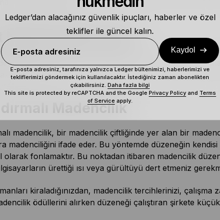
hükmedin
Ana türleri inceleyelim.
Ledger’dan alacağınız güvenlik ipuçları, haberler ve özel
teklifler ile güncel kalın.
t Madencilik Türleri
Kaydol
E-posta adresiniz
enciliğe yönelik başlıca iki yaklaşım vardır: Barındırmalı m
E-posta adresiniz, tarafınıza yalnızca Ledger bültenimizi, haberlerimizi ve
aki fark nedir?
tekliflerimizi göndermek için kullanılacaktır. İstediğiniz zaman abonelikten
çıkabilirsiniz.
Daha fazla bilgi
This site is protected by reCAPTCHA and the Google
Privacy Policy
and
Terms
of Service
apply.
ndırmalı Madencilik
alı madencilik, bir madencilik çiftliğinde yer alan bir maden
ra madenciliğini ifade eder. Bu yöntemde düzeneğin kendisi
 olarak fonlamaktır. Bu noktadan itibaren madencilik düzeneğ
ilgisayarların ürettiği ısı veya gürültüyü dert etmeniz gerek
anları kiraladığınızdan, madencilik tercihlerinizi, çalışma zam
encilik ödüllerini alırken düzeneği çalıştıran şirkete küçü