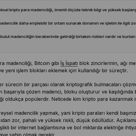
sel kripto para madenciliği, önemli ölçüde teknik bilgi ve yüksek başlangıç
dencilik daha erişilebilir bir ortam sunarak donanım ve işletim ile ilgili zor
ulut madenciliğin beraberinde getirdiği birtakım riskleri vardır ve bunları
ra madenciliği, Bitcoin gibi
İş İspatı
blok zincirlerinin, ağı me
e yeni işlem blokları eklemek için kullandığı bir süreçtir.
r sürecin bir parçası olarak kriptografik bulmacaları çözmek 
 başarıyla çözen madenci, bloku oluşturur ve kaşılığında bi
ği oldukça popülerdir. Neticede kim kripto para kazanmak 
eysel madencilik yapmak, yani kripto paraları kendi başını
ıdan zor, pahalı ve yüksek riskli, düşük ödüllüdür. Açıklama
likli bir internet bağlantısına ve bol miktarda elektriğe ihtiya
lgiye sahip olmak gerekir.