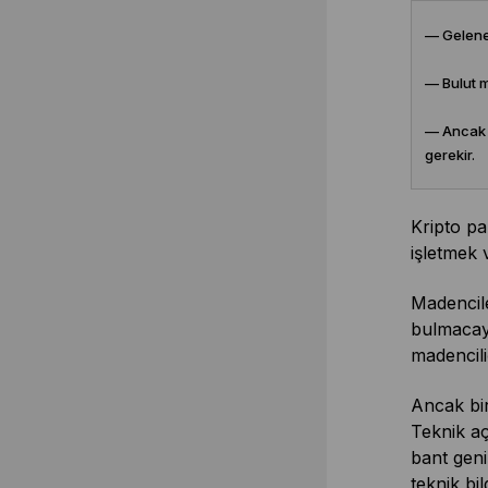
— Gelenek
— Bulut ma
— Ancak b
gerekir.
Kripto pa
işletmek v
Madencile
bulmacayı
madencili
Ancak bir
Teknik aç
bant geniş
teknik bi