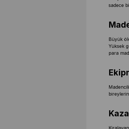
sadece bi
Maden
Büyük ölç
Yüksek gü
para made
Ekip
Madencili
bireyleri
Kaza
Kiralayan