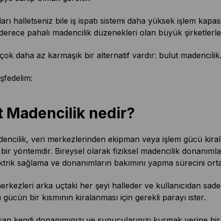
rı halletseniz bile iş ispatı sistemi daha yüksek işlem kapas
derece pahalı madencilik düzenekleri olan büyük şirketlerle
çok daha az karmaşık bir alternatif vardır: bulut madencilik
şfedelim:
t Madencilik nedir?
encilik, veri merkezlerinden ekipman veya işlem gücü kira
bir yöntemdir. Bireysel olarak fiziksel madencilik donanımla
ktrik sağlama ve donanımların bakımını yapma sürecini ortad
erkezleri arka uçtaki her şeyi halleder ve kullanıcıdan sade
ı gücün bir kısmının kiralanması için gerekli parayı ister.
şan kendi donanımınızı ve sunucularınızı kurmak yerine bir ab