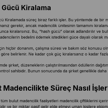
 Gücü Kiralama
 Kiralamada süreç biraz farklı işler. Bu yöntemde de bir mad
anız gerekir, ancak madencilik ünitesinin tamamını kiralama
nca kiralarsınız. Bu, “hash gücü” olarak adlandırılır ve bu
adencilerin bedelini ödemek istedikleri güce dayalı olarak m
 için hiçbir donanım, çalışma süresi ve bakım söz konusu ol
 göre belirlenir. Ne kadar çok güç kiralarsanız o kadar fazl
de şirket, düzeneklerin çalıştırılmasından ödüllerin dağıtım
ntrol sahibidir. Bunun sonucunda da şirket genellikle daha y
t Madencilikte Süreç Nasıl İşler
tüm bulut madencilik faaliyetleri madencilik çiftliklerini içer
bilir ve bir miktar pasif gelir elde etmeyi uman kişilere ek