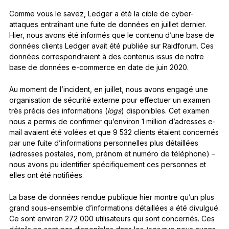
Comme vous le savez, Ledger a été la cible de cyber-
attaques entraînant une fuite de données en juillet dernier.
Hier, nous avons été informés que le contenu d’une base de
données clients Ledger avait été publiée sur Raidforum. Ces
données correspondraient à des contenus issus de notre
base de données e-commerce en date de juin 2020.
Au moment de l’incident, en juillet, nous avons engagé une
organisation de sécurité externe pour effectuer un examen
très précis des informations (
logs
) disponibles. Cet examen
nous a permis de confirmer qu’environ 1 million d’adresses e-
mail avaient été volées et que 9 532 clients étaient concernés
par une fuite d’informations personnelles plus détaillées
(adresses postales, nom, prénom et numéro de téléphone) –
nous avons pu identifier spécifiquement ces personnes et
elles ont été notifiées.
La base de données rendue publique hier montre qu’un plus
grand sous-ensemble d’informations détaillées a été divulgué.
Ce sont environ 272 000 utilisateurs qui sont concernés. Ces