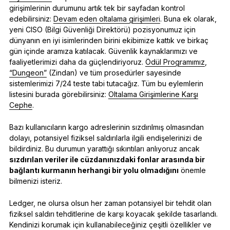
girişimlerinin durumunu artık tek bir sayfadan kontrol
edebilirsiniz:
Devam eden oltalama girişimleri
. Buna ek olarak,
yeni CISO (Bilgi Güvenliği Direktörü) pozisyonumuz için
dünyanın en iyi isimlerinden birini ekibimize kattık ve birkaç
gün içinde aramıza katılacak. Güvenlik kaynaklarımızı ve
faaliyetlerimizi daha da güçlendiriyoruz.
Ödül Programımız
,
“Dungeon”
(Zindan) ve tüm prosedürler sayesinde
sistemlerimizi 7/24 teste tabi tutacağız. Tüm bu eylemlerin
listesini burada görebilirsiniz:
Oltalama Girişimlerine Karşı
Cephe
.
Bazı kullanıcıların kargo adreslerinin sızdırılmış olmasından
dolayı, potansiyel fiziksel saldırılarla ilgili endişelerinizi de
bildirdiniz. Bu durumun yarattığı sıkıntıları anlıyoruz ancak
sızdırılan veriler ile cüzdanınızdaki fonlar arasında bir
bağlantı kurmanın herhangi bir yolu olmadığını
önemle
bilmenizi isteriz.
Ledger, ne olursa olsun her zaman potansiyel bir tehdit olan
fiziksel saldırı tehditlerine de karşı koyacak şekilde tasarlandı.
Kendinizi korumak için kullanabileceğiniz çeşitli özellikler ve