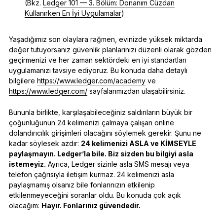
(Bkz.
Ledger 101 — 3. Bölüm: Donanım Cüzdan
Kullanırken En İyi Uygulamalar
)
Yaşadığımız son olaylara rağmen, evinizde yüksek miktarda
değer tutuyorsanız güvenlik planlarınızı düzenli olarak gözden
geçirmenizi ve her zaman sektördeki en iyi standartları
uygulamanızı tavsiye ediyoruz. Bu konuda daha detaylı
bilgilere
https://www.ledger.com/academy
ve
https://www.ledger.com/
sayfalarımızdan ulaşabilirsiniz.
Bununla birlikte, karşılaşabileceğiniz saldırıların büyük bir
çoğunluğunun 24 kelimenizi çalmaya çalışan online
dolandırıcılık girişimleri olacağını söylemek gerekir. Şunu ne
kadar söylesek azdır:
24 kelimenizi ASLA ve KİMSEYLE
paylaşmayın. Ledger’la bile. Biz sizden bu bilgiyi asla
istemeyiz.
Ayrıca, Ledger sizinle asla SMS mesajı veya
telefon çağrısıyla iletişim kurmaz. 24 kelimenizi asla
paylaşmamış olsanız bile fonlarınızın etkilenip
etkilenmeyeceğini soranlar oldu. Bu konuda çok açık
olacağım:
Hayır. Fonlarınız güvendedir.