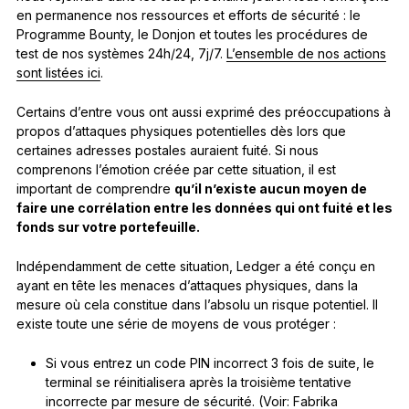
en permanence nos ressources et efforts de sécurité : le
Programme Bounty, le Donjon et toutes les procédures de
test de nos systèmes 24h/24, 7j/7.
L’ensemble de nos actions
sont listées ici
.
Certains d’entre vous ont aussi exprimé des préoccupations à
propos d’attaques physiques potentielles dès lors que
certaines adresses postales auraient fuité. Si nous
comprenons l’émotion créée par cette situation, il est
important de comprendre
qu’il n’existe aucun moyen de
faire une corrélation entre les données qui ont fuité et les
fonds sur votre portefeuille.
Indépendamment de cette situation, Ledger a été conçu en
ayant en tête les menaces d’attaques physiques, dans la
mesure où cela constitue dans l’absolu un risque potentiel. Il
existe toute une série de moyens de vous protéger :
Si vous entrez un code PIN incorrect 3 fois de suite, le
terminal se réinitialisera après la troisième tentative
incorrecte par mesure de sécurité. (Voir:
Fabrika