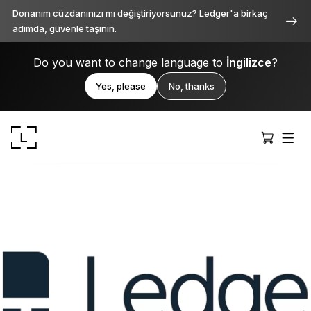
Donanım cüzdanınızı mı değiştiriyorsunuz? Ledger'a birkaç
adımda, güvenle taşının.
Do you want to change language to
İngilizce
?
Yes, please
No, thanks
Ledger Stax
Her açıdan birinci sınıf