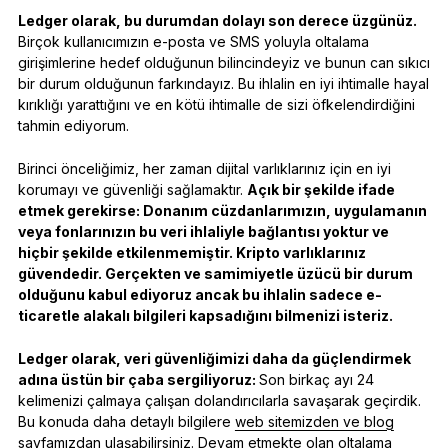
Ledger olarak, bu durumdan dolayı son derece üzgünüz.
Birçok kullanıcımızın e-posta ve SMS yoluyla oltalama
girişimlerine hedef olduğunun bilincindeyiz ve bunun can sıkıcı
bir durum olduğunun farkındayız. Bu ihlalin en iyi ihtimalle hayal
kırıklığı yarattığını ve en kötü ihtimalle de sizi öfkelendirdiğini
tahmin ediyorum.
Birinci önceliğimiz, her zaman dijital varlıklarınız için en iyi
korumayı ve güvenliği sağlamaktır.
Açık bir şekilde ifade
etmek gerekirse: Donanım cüzdanlarımızın, uygulamanın
veya fonlarınızın bu veri ihlaliyle bağlantısı yoktur ve
hiçbir şekilde etkilenmemiştir. Kripto varlıklarınız
güvendedir. Gerçekten ve samimiyetle üzücü bir durum
olduğunu kabul ediyoruz ancak bu ihlalin sadece e-
ticaretle alakalı bilgileri kapsadığını bilmenizi isteriz.
Ledger olarak, veri güvenliğimizi daha da güçlendirmek
adına üstün bir çaba sergiliyoruz:
Son birkaç ayı 24
kelimenizi çalmaya çalışan dolandırıcılarla savaşarak geçirdik.
Bu konuda daha detaylı bilgilere
web sitemizden ve blog
sayfamızdan
ulaşabilirsiniz. Devam etmekte olan oltalama