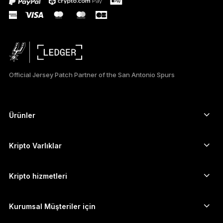
DEUTSCH
PORTUGUÊS
ESPAÑOL
Official Jersey Patch Partner of the San Antonio Spurs
РУССКИЙ
简体中文
Ürünler
Güvenli dokunmatik ekranlı imzalayıcılar
日本語
Donanım Cüzdan
Kripto Varlıklar
한국어
Bitcoin cüzdanı
Ledger Nano Gen5
Ethereum cüzdanı
Ledger Stax
Kripto hizmetleri
العربية
Kripto Fiyatları
Solana cüzdanı
Ledger Flex
Kripto satın alın
Cardano cüzdanı
Ledger Nano Classics
Kurumsal Müşteriler için
Ledger Enterprise Solutions
Kripto Stake Etmek
XRP cüzdanı
Cihazlarımızı karşılaştırın