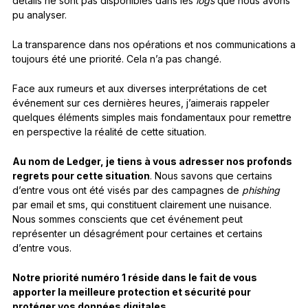
détails ne sont pas disponibles dans les
logs
que nous avons
pu analyser.
La transparence dans nos opérations et nos communications a
toujours été une priorité. Cela n’a pas changé.
Face aux rumeurs et aux diverses interprétations de cet
événement sur ces dernières heures, j’aimerais rappeler
quelques éléments simples mais fondamentaux pour remettre
en perspective la réalité de cette situation.
Au nom de Ledger, je tiens à vous adresser nos profonds
regrets pour cette situation
. Nous savons que certains
d’entre vous ont été visés par des campagnes de
phishing
par email et sms, qui constituent clairement une nuisance.
Nous sommes conscients que cet événement peut
représenter un désagrément pour certaines et certains
d’entre vous.
Notre priorité numéro 1 réside dans le fait de vous
apporter la meilleure protection et sécurité pour
protéger vos données digitales.