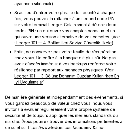
ayarlarına sıfırlamak
)
Si au lieu d’entrer votre phrase de sécurité à chaque
fois, vous pouvez la rattacher à un second code PIN
sur votre terminal Ledger. Cela revient à détenir deux
codes PIN : un qui ouvre vos comptes normaux et un
qui ouvre une version alternative de vos comptes. (Voir
:
Ledger 101 — 4. Bölüm: İleri Seviye Güvenlik İlkele
)
Enfin, ne conservez pas votre feuille de récupération
chez vous. Un coffre à la banque est plus sûr. Ne pas
avoir d’accès immédiat à vos backups renforce votre
résilience par rapport aux menaces physiques. (Voir:
Ledger 101 — 3. Bölüm: Donanım Cüzdan Kullanırken En
İyi Uygulamalar
)
De manière générale et indépendamment des événements, si
vous gardez beaucoup de valeur chez vous, nous vous
invitons à évaluer régulièrement votre propre système de
sécurité et de toujours appliquer les meilleurs standards du
marché. (Vous pourrez trouver des informations pertinentes à
ce sujet sur
https://www.ledger.com/academy
&amp;