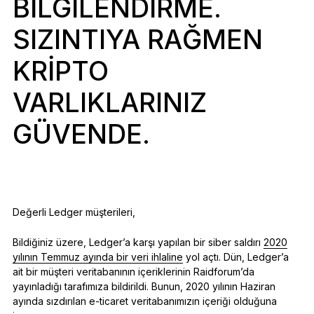
BILGILENDIRME.
Aksesuarlar
SIZINTIYA RAĞMEN
Kurtarma Çözümleri
Sınırlı sayıda
KRIPTO
Tüm ürünleri gör
VARLIKLARINIZ
GÜVENDE.
Ledger imzalayıcıları karşılaştırın
Değerli Ledger müşterileri,
Bildiğiniz üzere, Ledger’a karşı yapılan bir siber saldırı
2020
yılının Temmuz ayında bir veri ihlaline
yol açtı. Dün, Ledger’a
ait bir müşteri veritabanının içeriklerinin Raidforum’da
yayınladığı tarafımıza bildirildi. Bunun, 2020 yılının Haziran
ayında sızdırılan e-ticaret veritabanımızın içeriği olduğuna