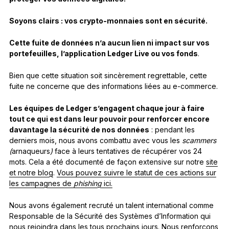
Soyons clairs :
vos crypto-monnaies sont en sécurité.
Cette fuite de données n’a aucun lien ni impact sur vos
portefeuilles, l’application Ledger Live ou vos fonds
.
Bien que cette situation soit sincèrement regrettable, cette
fuite ne concerne que des informations liées au e-commerce.
Les équipes de Ledger s’engagent chaque jour à faire
tout ce qui est dans leur pouvoir pour renforcer encore
davantage la sécurité de nos données
: pendant les
derniers mois, nous avons combattu avec vous les
scammers
(
arnaqueurs
)
face à leurs tentatives de récupérer vos 24
mots. Cela a été documenté de façon extensive sur notre
site
et notre blog
.
Vous pouvez suivre le statut de ces actions sur
les campagnes de
phishing
ici.
Nous avons également recruté un talent international comme
Responsable de la Sécurité des Systèmes d’Information qui
nous rejoindra dans les tous prochains jours. Nous renforçons