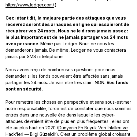
https://www.ledger.com/
.)
Ceci étant dit, la majeure partie des attaques que vous
recevrez seront des arnaques en ligne qui essaieront de
récupérer vos 24 mots. Nous ne le dirons jamais assez :
le plus important est de ne jamais partager vos 24 mots
avec personne.
Même pas Ledger. Nous ne nous les
demanderons jamais. De même, Ledger ne vous contactera
jamais par SMS ni téléphone.
Nous avons reçu de nombreuses questions pour nous
demander si les fonds pouvaient être affectés sans jamais
partager les 24 mots. Je vais être très clair : NON.
Vos fonds
sont en sécurité.
Pour remettre les choses en perspective et sans sous-estimer
notre responsabilité, force est de constater que nous sommes
entrés dans une nouvelle ère dans laquelle les cyber-
attaques devraient être de plus en plus fréquentes ; elles ont
été au plus haut en 2020 (
Dünyanın En Büyük Veri İhlalleri ve
Hack’leri — Bilgi Güzeldir
). C’est un problème global croissant