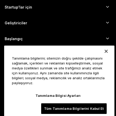
Kripto takas edin
Monero cüzdanı
Paket Teklifler
Startup'lar için
Ledger Cathay Capital'dan finansman desteği
USDT cüzdanı
Aksesuarlar
Tüm varlıkları görün
Tüm ürünler
Geliştiriciler
Geliştirici Portalı
Ledger Wallet uygulaması
Başlangıç
Ledger cihazınızı kullanmaya başlayın
Uyumlu cüzdan ve hizmetler
Ayrıca bakın
Tanımlama bilgilerini; sitemizin doğru şekilde çalışmasını
Destek
Bitcoin nasıl alınır?
sağlamak, içerikleri ve reklamları kişiselleştirmek, sosyal
medya özellikleri sunmak ve site trafiğimizi analiz etmek
Ödül programı
Bitcoin Donanım Cüzdanı
Kariyer
için kullanıyoruz. Aynı zamanda site kullanımınızla ilgili
Ledger’a katılın
Bayiler
bilgileri; sosyal medya, reklamcılık ve analiz ortaklarımızla
paylaşıyoruz.
Tüm pozisyonlar
Ledger Basın Kiti
Hakkında
Vizyonumuz
Satış ortakları
Tanımlama Bilgisi Ayarları
Ledger Academy
Durum
Yasal
Tüm Tanımlama Bilgilerini Kabul Et
Yasal Bilgiler Merkezi
Şirket
Geliştiriciler