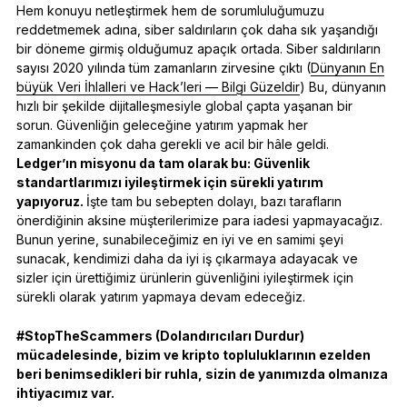
Hem konuyu netleştirmek hem de sorumluluğumuzu
reddetmemek adına, siber saldırıların çok daha sık yaşandığı
bir döneme girmiş olduğumuz apaçık ortada. Siber saldırıların
sayısı 2020 yılında tüm zamanların zirvesine çıktı (
Dünyanın En
büyük Veri İhlalleri ve Hack’leri — Bilgi Güzeldir
) Bu, dünyanın
hızlı bir şekilde dijitalleşmesiyle global çapta yaşanan bir
sorun. Güvenliğin geleceğine yatırım yapmak her
zamankinden çok daha gerekli ve acil bir hâle geldi.
Ledger’ın misyonu da tam olarak bu: Güvenlik
standartlarımızı iyileştirmek için sürekli yatırım
yapıyoruz.
İşte tam bu sebepten dolayı, bazı tarafların
önerdiğinin aksine müşterilerimize para iadesi yapmayacağız.
Bunun yerine, sunabileceğimiz en iyi ve en samimi şeyi
sunacak, kendimizi daha da iyi iş çıkarmaya adayacak ve
sizler için ürettiğimiz ürünlerin güvenliğini iyileştirmek için
sürekli olarak yatırım yapmaya devam edeceğiz.
#StopTheScammers (Dolandırıcıları Durdur)
mücadelesinde, bizim ve kripto topluluklarının ezelden
beri benimsedikleri bir ruhla, sizin de yanımızda olmanıza
ihtiyacımız var.