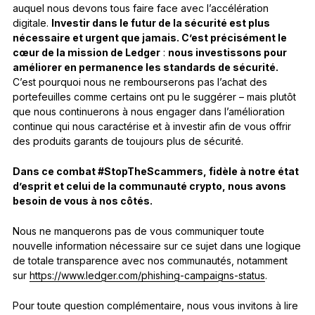
auquel nous devons tous faire face avec l’accélération
digitale.
Investir dans le futur de la sécurité est plus
nécessaire et urgent que jamais. C’est précisément le
cœur de la mission de Ledger
:
nous investissons pour
améliorer en permanence les standards de sécurité.
C’est pourquoi nous ne rembourserons pas l’achat des
portefeuilles comme certains ont pu le suggérer – mais plutôt
que nous continuerons à nous engager dans l’amélioration
continue qui nous caractérise et à investir afin de vous offrir
des produits garants de toujours plus de sécurité.
Dans ce combat #StopTheScammers, fidèle à notre état
d’esprit et celui de la communauté crypto, nous avons
besoin de vous à nos côtés.
Nous ne manquerons pas de vous communiquer toute
nouvelle information nécessaire sur ce sujet dans une logique
de totale transparence avec nos communautés, notamment
sur
https://www.ledger.com/phishing-campaigns-status
.
Pour toute question complémentaire, nous vous invitons à lire