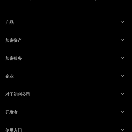
한국어
العربية
产品
安全触摸屏签署设备
硬件钱包
加密资产
比特币钱包
Ledger Nano Gen5
以太坊钱包
Ledger Stax
加密服务
加密货币价格
索拉纳钱包
Ledger Flex
购买加密货币
卡尔达诺钱包
Ledger Nano Classics
企业
Ledger 企业解决方案
加密货币权益质押
瑞波币钱包
比较我们的设备
互换加密货币
门罗币钱包
捆绑销售
对于初创公司
来自 Ledger Cathay Capital 的资金
泰达币钱包
配件
查看所有资产
所有产品
开发者
开发者门户
Ledger Wallet 应用程序
使用入门