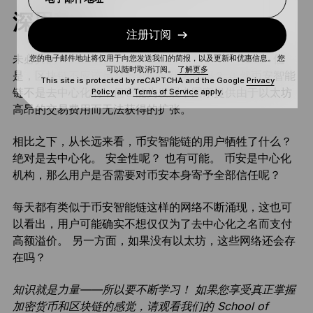
深思熟虑
注册订阅
未必真的有无数加密爱好者忽视了去中心化的概念。 但
您的电子邮件地址将仅用于向您发送我们的简报，以及更新和优惠信息。 您
可以随时取消订阅。
了解更多
是，区块链不应该是普惠金融的代名词吗？ 虽然币安智能
This site is protected by reCAPTCHA and the Google
Privacy
链不是去中心化的，但它能为发展中国家提供由于以太坊
Policy
and
Terms of Service
apply.
高昂的交易费用而无法获得的扩张。
相比之下，从长远来看，币安智能链的用户牺牲了什么？
绝对是去中心化。 安全性呢？ 也有可能。 币安是中心化
机构，那么用户是否需要对币安本身寄予全部信任呢？
每天都有类似于币安智能链这样的网络不断涌现，这也可
以看出，用户可能确实不想仅仅为了去中心化之名而支付
高额溢价。 另一方面，如果没有以太坊，这些网络还会存
在吗？
知识就是力量——所以要不断学习！ 如果您享受真正掌握
加密货币和区块链的感觉，请观看我们的 School of