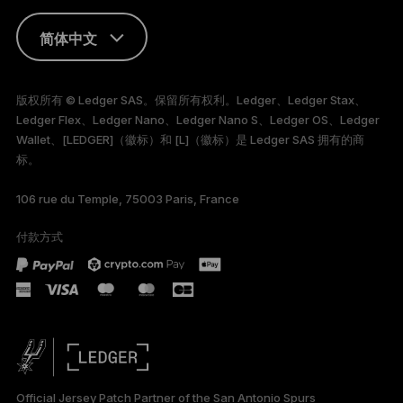
简体中文
ENGLISH
版权所有 © Ledger SAS。保留所有权利。Ledger、Ledger Stax、
Ledger Flex、Ledger Nano、Ledger Nano S、Ledger OS、Ledger
FRANÇAIS
Wallet、[LEDGER]（徽标）和 [L]（徽标）是 Ledger SAS 拥有的商
标。
TÜRKÇE
106 rue du Temple, 75003 Paris, France
DEUTSCH
付款方式
PORTUGUÊS
ESPAÑOL
РУССКИЙ
日本語
Official Jersey Patch Partner of the San Antonio Spurs