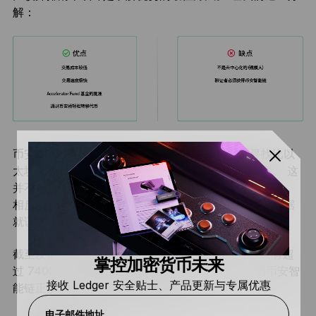
解：
币安智能链为不太熟悉去中心化金融的用户或要寻找比以
太坊更实惠的选择的用户提供了切实可行的解决方案。 这
并不是说加密货币爱好者在区块链的世界里走错了方向。
相反，币安智能链的确是可靠的生态系统，单单统计数据
就证明了它的使用场景。
截至发稿时，
每天新增
的钱包地址约为 40 万个，共有超
掌控加密货币未来
过 7400 万个唯一地址。 这些庞大的数字足以证明币安智
接收 Ledger 安全贴士、产品更新与专属优惠
能链正以前所未有的速度急剧增长。
电子邮件地址