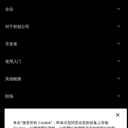
购买加密货币
卡尔达诺钱包
Ledger Nano Classics
企业
Ledger 企业解决方案
加密货币权益质押
瑞波币钱包
比较我们的设备
互换加密货币
门罗币钱包
捆绑销售
对于初创公司
来自 Ledger Cathay Capital 的资金
泰达币钱包
配件
查看所有资产
所有产品
开发者
开发者门户
Ledger Wallet 应用程序
使用入门
开始使用 Ledger 设备
兼容的钱包和服务
其他链接
支持
如何购买比特币
赏金计划
比特币硬件钱包
职场
加入我们
转销商
全部职位
Ledger 媒体资料包
简介
我们的愿景
联署营销
单击“接受所有 Cookie”，即表示您同意在您的设备上存储