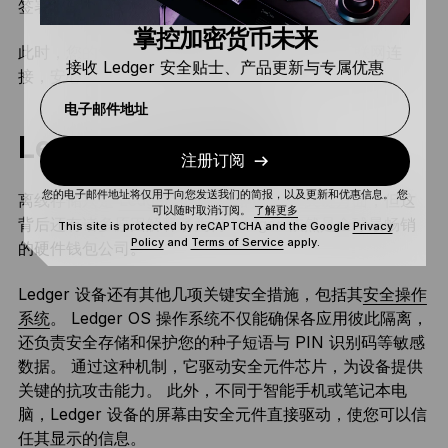
签署，即使您的联网设备已被侵入，也无法篡改交易。
掌控加密货币未来
此时，您的笔记本电脑或智能手机便可通过其互联网连
接收 Ledger 安全贴士、产品更新与专属优惠
接，安心无忧地将交易广播到区块链。
电子邮件地址
Ledger 的安全举措
注册订阅
您的电子邮件地址将仅用于向您发送我们的简报，以及更新和优惠信息。 您
离线存储只是
Ledger 安全模型
的第一个关键方面，但这
可以随时取消订阅。
了解更多
背后还有诸多原因解释了为何 Ledger 依然是全球最畅销
This site is protected by reCAPTCHA and the Google
Privacy
Policy
and
Terms of Service
apply.
的硬件钱包公司。
Ledger 设备还有其他几项关键安全措施，包括其
安全操作
系统
。 Ledger OS 操作系统不仅能确保各应用彼此隔离，
还负责安全存储和保护您的种子短语与 PIN 识别码等敏感
数据。 通过这种机制，它驱动安全元件芯片，为设备提供
关键的抗攻击能力。 此外，不同于智能手机或笔记本电
脑，Ledger 设备的屏幕由安全元件直接驱动，使您可以信
任其显示的信息。