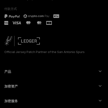
付款方式
PORTUGUÊS
ESPAÑOL
РУССКИЙ
日本語
Official Jersey Patch Partner of the San Antonio Spurs
한국어
العربية
产品
ภาษาไทย
安全触摸屏签署设备
硬件钱包
加密资产
比特币钱包
Ledger Nano Gen5
以太坊钱包
Ledger Stax
加密服务
加密货币价格
索拉纳钱包
Ledger Flex