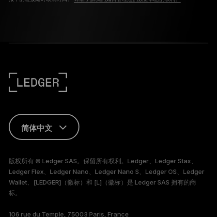
简体中文
ENGLISH
版权所有 © Ledger SAS。保留所有权利。Ledger、Ledger Stax、
Ledger Flex、Ledger Nano、Ledger Nano S、Ledger OS、Ledger
FRANÇAIS
Wallet、[LEDGER]（徽标）和 [L]（徽标）是 Ledger SAS 拥有的商
标。
TÜRKÇE
106 rue du Temple, 75003 Paris, France
DEUTSCH