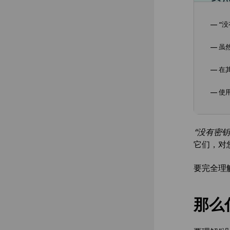
— “
— 虽
— 在
— 使
“没有密
它们，对
要完全理
那么