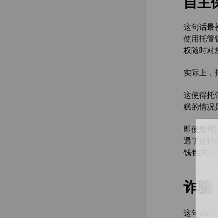
自主
这句话最
使用托管
权随时对
实际上，
这使得托
糕的情况
即使您可
遇了这样
钱包的安
诈骗
这句话的