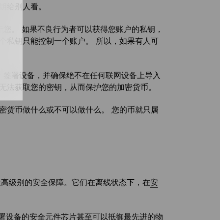
钥给别人看。
于您。 如果不良行为者可以获得您账户的私钥，
个私钥只能控制一个账户。 所以，如果有人可
er 签署设备，并确保绝不在任何联网设备上导入
者无法获取您的密钥，从而保护您的加密货币。
密货币做什么或不可以做什么。 您的币就只属
供最高级别的安全保障。它们在离线状态下，在
安
 签署设备的安全元件芯片甚至可以抵御最先进的物