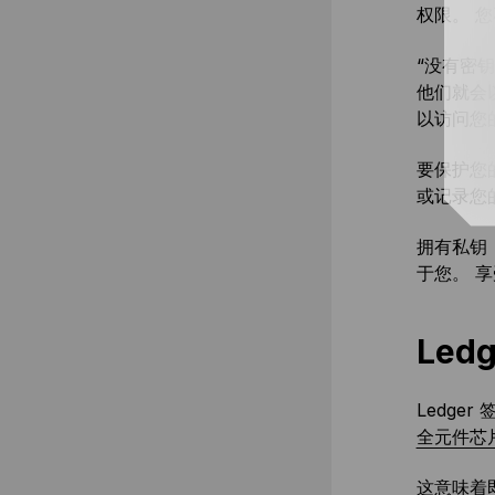
权限。 
“没有密
他们就会
以访问您
要保护您
或记录您
拥有私钥
于您。 
Led
Ledg
全元件芯
这意味着