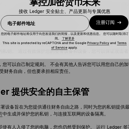
掌控加密货币未来
您不会把信用卡交给别人并告诉他们密码，当然也不应该把您的私
接收 Ledger 安全贴士、产品更新与专属优惠
钥，币就不真正属于您”这句话反过来也适用：拥有密钥，币就属
注册订阅
电子邮件地址
以极快的速度将账户中的资金全部盗走。 但是需要注意的是，每
的多个账户，那很可能是您的种子短语泄露了。
您的电子邮件地址将仅用于向您发送我们的简报，以及更新和优惠信息。 您可以随时取消订
阅。
了解更多
This site is protected by reCAPTCHA and the Google
Privacy Policy
and
Terms
的私钥免遭诈骗，方法很简单：使用离线硬件钱包，例如 Ledg
of Service
apply.
的私钥。 通过有效保护您的签署设备和设备，您可以保证攻击
，您可以自己制定规则。 不会有其他人告诉您可以用您自己的加
享受财务自由，但也要承担相应责任。
ger 提供安全的自主保管
er 签署设备旨在为您提供通往财务自由之路，同时为您的私钥提
片
中生成并保护您的私钥，与连接互联网的设备隔离。
即使有人入侵了您的电脑，您也仍然受到保护。 运行 Ledger