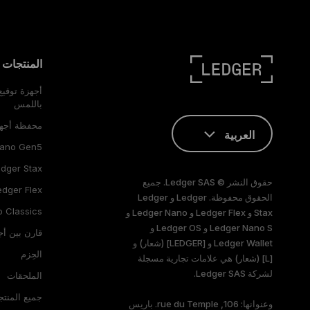
المنتجات
أجهزة توقي
باللمس
محفظة أجه
العربية
Nano Gen5
ENGLISH
dger Stax
حقوق النشر © Ledger SAS. جميع
edger Flex
FRANÇAIS
الحقوق محفوظة. Ledger و Ledger
 Classics
Stax و Ledger Flex و Ledger Nano و
Ledger Nano S و Ledger OS و
TÜRKÇE
قارن بين أج
Ledger Wallet و [LEDGER] (شعار) و
الحِزم
[L] (شعار) هي علامات تجارية مسجلة
DEUTSCH
لشركة Ledger SAS.
الملحقات
PORTUGUÊS
جميع المنتج
وعنوانها: 106, rue du Temple. باريس