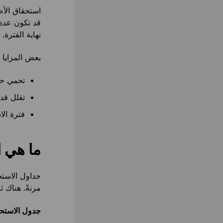
استحقاق الأ
قد تكون عدة 
نهاية الفترة.
بعض المزايا 
تحمي حا
تقلل قدر
فترة ال
ما هي ا
جداول الاستحق
مرنةً. هناك ث
جدول الاستح