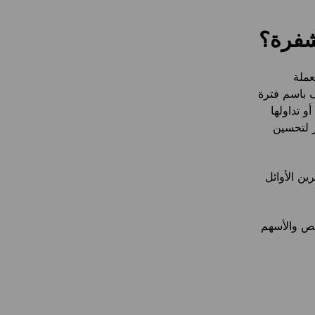
لعملة
 باسم فترة
و تداولها
ز لتحسين
ين الأوائل
حصص والأسهم