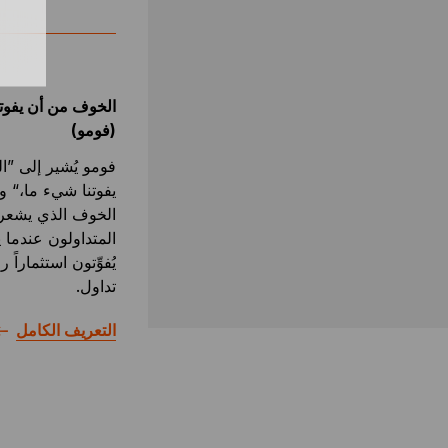
الخوف من أن يفوت
(فومو)
فومو يُشير إلى ”
يفوتنا شيء ما،“ وه
الخوف الذي يشعر 
المتداولون عندما 
يُفوِّتون استثماراً 
تداول.
التعريف الكامل