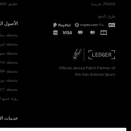
تطبيق Ledger Wallet
75003، فرنسا
ESPAÑOL
طرق الدفع
РУССКИЙ
الأصول ا
简体中文
محفظة بيتك
محفظة إيثر
日本語
محفظة سولانا (na
한국어
محفظة Cardano
Official Jersey Patch Partner of
محفظة XRP
the San Antonio Spurs
محفظة موني
محفظة USDT
رؤية جميع ا
خدمات ال
أسعار الأص