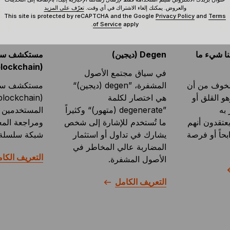
والعروض. يمكنك إلغاء الاشتراك في أي وقت.
تعرّف على المزيد
This site is protected by reCAPTCHA and the Google
Privacy Policy
and
Terms
of Service
apply.
نا شيء ما
Degen (ديجين)
مستكشف سلس
(blockchain)
في سياق مجتمع الأصول
الخوف من أن
المشفرة، ”degen (ديجين)“
مستكشف سلس
و القلق أو
هي اختصار لكلمة
به
”degenerate (متهور)“ وكثيراً
المستخدمين م
يعتقدون أنهم
ما تُستخدم للإشارة إلى شخص
ومراجعة الم
رابحاً أو فرصة
يشارك في تداول أو استثمار
شبكة سلسلة 
المضاربة عالي المخاطر في
التعريف الكا
الأصول المشفرة.
التعريف الكامل