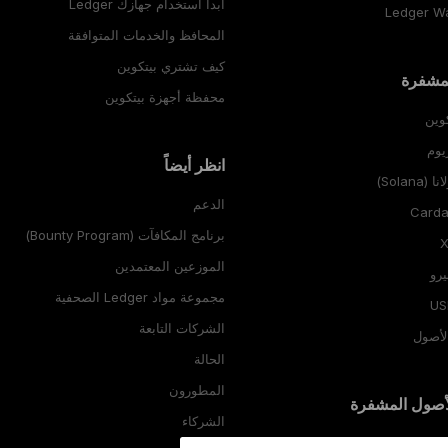
ابدأ استخدام جهازك Ledger
المحافظ والخدمات المتوافقة
كيف تشتري بيتكوين
لمشفرة
محفظة أجهزة بيتكوين
وين
يوم
انظر أيضاً
Sola)
الدعم
برنامج المكافآت (Bounty Program)
الموزعين المعتمدين
رو
مجموعة مواد Ledger الصحفية
الشركات التابعة
لأصول
الحالة
المطورون
أصول المشفرة
الشركاء
ول المشفرة