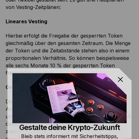
von Vesting-Zeitplänen:
Lineares Vesting
Hierbei erfolgt die Freigabe der gesperrten Token
gleichmäßig über den gesamten Zeitraum. Die Menge
der Token und die Zeitabstände stehen also in einem
proportionalen Verhältnis. So können beispielsweise
alle sechs Monate 10 % der gesperrten Token
freigegeben werden.
Gestaffeltes Vesting
Diese Methode erlaubt die Freigabe verschiedener
Anteile an zurückgehaltenen Vermögenswerten zu
unterschiedlichen Zeitpunkten. Der Zeitplan lässt sich
dabei individuell auf die Bedürfnisse des Projekts
Gestalte deine Krypto-Zukunft
zuschneiden. So können etwa 10 % der
Bleib stets informiert mit Sicherheitstipps,
eingefrorenen Vermögenswerte nach sechs Monaten