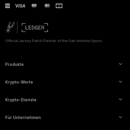
РУССКИЙ
简体中文
日本語
Official Jersey Patch Partner of the San Antonio Spurs
한국어
العربية
Produkte
Secure-touchscreen signers
Hardware Wallet
Krypto-Werte
Bitcoin-Wallet
Ledger Nano Gen5
Ethereum-Wallet
Ledger Stax
Krypto-Dienste
Krypto-Kurse
Solana-Wallet
Ledger Flex
Kryptos kaufen
Cardano-Wallet
Ledger Nano Classics
Für Unternehmen
Unternehmenslösungen von Ledger
Krypto-Staking
XRP-Wallet
Unsere Geräte vergleichen