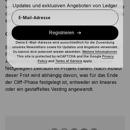
Updates und exklusiven Angeboten von Ledger
verfügbar gemacht werden, weitere 15 % drei Monate
danach und ein letzter Anteil von 5 % nach nochmals
E-Mail-Adresse
sechs Monaten.
Registrieren
Cliff-Vesting
Deine E-Mail-Adresse wird ausschließlich für die Zusendung
Bei diesem Ansatz wird festgelegt, wann das Vesting-
unseres Newsletters sowie für Updates und Angebote verwendet.
Du kannst dich jederzeit wieder abmelden.
Weitere Informationen
Programm beginnt. Investoren erlangen ihre
This site is protected by reCAPTCHA and the Google
Privacy
Ansprüche, indem sie ihre Investition über einen
Policy
and
Terms of Service
apply.
festgelegten Zeitraum im Projekt halten. Nach Ablauf
dieser Frist wird abhängig davon, was für das Ende
der Cliff-Phase festgelegt ist, entweder ein lineares
oder ein gestaffeltes Vesting angewandt.