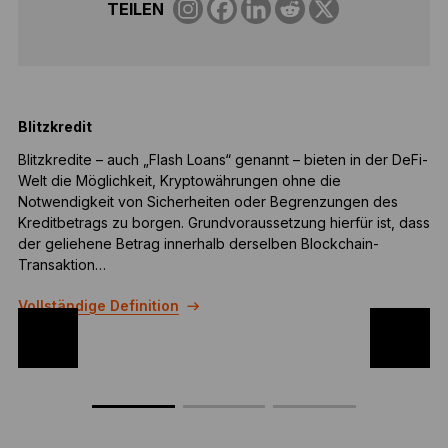
TEILEN
Blitzkredit
Blitzkredite – auch „Flash Loans“ genannt – bieten in der DeFi-
E
Welt die Möglichkeit, Kryptowährungen ohne die
d
Notwendigkeit von Sicherheiten oder Begrenzungen des
K
Kreditbetrags zu borgen. Grundvoraussetzung hierfür ist, dass
w
der geliehene Betrag innerhalb derselben Blockchain-
m
Transaktion…
V
Vollständige Definition