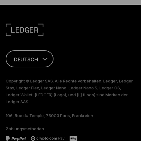
DEUTSCH
ENGLISH
Copyright © Ledger SAS. Alle Rechte vorbehalten. Ledger, Ledger
Stax, Ledger Flex, Ledger Nano, Ledger Nano S, Ledger OS,
FRANÇAIS
Ledger Wallet, [LEDGER] (Logo), und [L] (Logo) sind Marken der
Ledger SAS.
TÜRKÇE
106, Rue du Temple, 75003 Paris, Frankreich
PORTUGUÊS
Zahlungsmethoden
ESPAÑOL