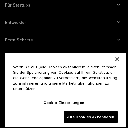
Kryptos umtauschen
Monero-Wallet
Bündel
Für Startups
Finanzierung durch Ledger Cathay Capital
USDT-Wallet
Zubehör
Alle Vermögenswerte ansehen
Alle Produkte
Entwickler
Entwicklerportal
Ledger Wallet-App
Erste Schritte
Erste Schritte mit Ihrem Ledger-Gerät
Kompatible Wallets und Services
Siehe auch
Unterstützung
So kauft man Bitcoin
Wenn Sie auf „Alle Cookies akzeptieren“ klicken, stimmen
Sie der Speicherung von Cookies auf Ihrem Gerät zu, um
Bounty-Programm
Bitcoin-Hardware-Wallet
Karriere
die Websitenavigation zu verbessern, die Websitenutzung
Join Ledger
Reseller
zu analysieren und unsere Marketingbemühungen zu
unterstützen.
Alle Jobs
Ledger-Pressemappe
Über uns
Unsere Vision
Affiliates
Cookie-Einstellungen
Ledger Academy
Status
Rechtliches
Legal Center
Alle Cookies akzeptieren
Das Unternehmen
Entwickler
Allgemeine Verkaufsbedingungen
Blog
Partner