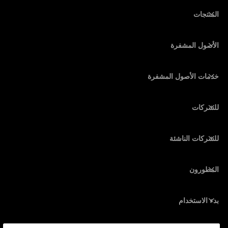
한국어
المنتجات
ภาษาไทย
أجهزة توقيع آمنة ذات شاشة تعمل باللمس
محفظة أجهزة
الأصول المشفرة
محفظة بيتكوين
Ledger Nano Gen5
محفظة إيثريوم
Ledger Stax
خدمات الأصول المشفرة
أسعار الأصول المشفرة
محفظة سولانا (Solana)
Ledger Flex
شراء الأصول المشفرة
محفظة Cardano
Ledger Nano Classics
للشركات
Ledger Enterprise Solutions
تكديس الأصول المشفرة
محفظة XRP
قارن بين أجهزتنا
مبادلة الأصول المشفرة
محفظة مونيرو
الحِزم
للشركات الناشئة
التمويل من Ledger Cathay Capital
محفظة USDT
الملحقات
رؤية جميع الأصول
المطورون
جميع المنتجات
بوابة المطور
تطبيق Ledger Wallet
بدء الاستخدام
ابدأ استخدام جهازك Ledger