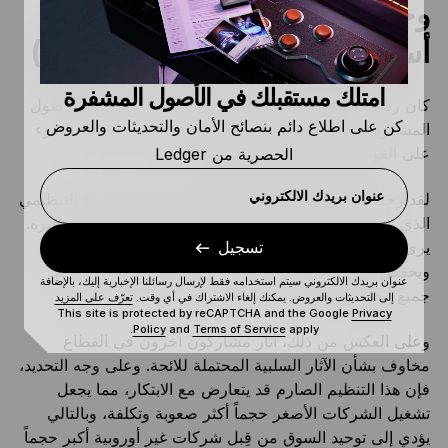
وجهات نظر القطاع حول لائحة
أسواق الأصول المشفرة (MiCA)
امتلك مستقبلك في الأصول المشفرة
كان رد فعل قطاع الأصول المشفرة تجاه لائحة أسواق الأصول
كن على اطلاع دائم بنصائح الأمان والتحديثات والعروض
المشفرة (MiCA) متبايناً، حيث سلط أصحاب المصلحة الضوء
على الفوائد الكبيرة والتحديات الكبيرة.
الحصرية من Ledger
عنوان بريدك الالكتروني
لقد رحب البعض في قطاع الأصول المشفرة بالوضوح التنظيمي
الذي تهدف لائحة أسواق الأصول المشفرة (MiCA) إلى توفيره.
يرى المؤيدون أن الإطار المنسق يقلل من التعقيد القانوني
تسجيل
ويخفض حواجز الدخول للشركات التي ترغب في العمل في
عنوان بريدك الالكتروني سيتم استخدامه فقط لإرسال رسائلنا الإخبارية إليك، بالإضافة
جميع أنحاء أوروبا.
إلى التحديثات والعروض. يمكنك إلغاء الاشتراك في أي وقت.
تعرّف على المزيد
This site is protected by reCAPTCHA and the Google
Privacy
Policy
and
Terms of Service
apply.
وعلى العكس من ذلك، أثار مشاركون آخرون في القطاع
مخاوف بشأن الآثار السلبية المحتملة للائحة. وعلى وجه التحديد،
فإن هذا التنظيم الصارم قد يتعارض مع الابتكار، مما يجعل
تشغيل الشركات الأصغر حجماً أكثر صعوبة وتكلفة، وبالتالي
يؤدي إلى توحيد السوق من قِبل شركات غير أوروبية أكبر حجماً