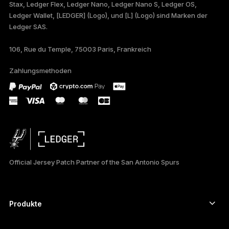
Stax, Ledger Flex, Ledger Nano, Ledger Nano S, Ledger OS,
FRANÇAIS
Ledger Wallet, [LEDGER] (Logo), und [L] (Logo) sind Marken der
Ledger SAS.
TÜRKÇE
106, Rue du Temple, 75003 Paris, Frankreich
PORTUGUÊS
Zahlungsmethoden
ESPAÑOL
РУССКИЙ
简体中文
日本語
Official Jersey Patch Partner of the San Antonio Spurs
한국어
العربية
Produkte
ภาษาไทย
Secure-touchscreen signers