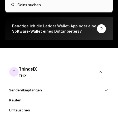
Ledger Flex™
Coins suchen...
Der neue Standard
Ledger Nano
Gen5
Benötige ich die Ledger Wallet-App oder eine
Software-Wallet eines Drittanbieters?
So individuell wie du
NEUE FARBEN
Ledger Nano
Klassiker
Zuverlässiger Backup-Schutz
ThingsIX
T
THIX
Gesamtes Sortiment anzeigen
Senden/Empfangen
Kaufen
Hardware-Wallets
Umtauschen
Paket-Angebote