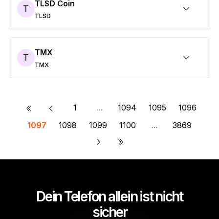
TLSD Coin
T
TLSD
Sicheres TLSD
Senden/Empfangen
Kaufen
Umtauschen
Staken
Kompatibel mit Wallets von Drittanbietern
TMX
T
TMX
Sicheres TMX
Senden/Empfangen
Kaufen
Umtauschen
Staken
Kompatibel mit Wallets von Drittanbietern
«
1
...
1094
1095
1096
1097
1098
1099
1100
...
3869
»
Dein Telefon allein ist nicht
sicher