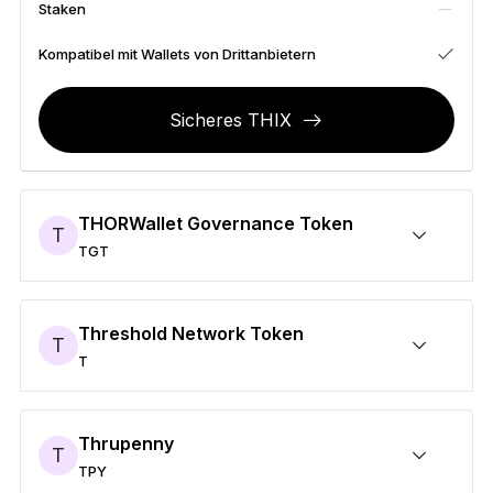
Staken
Zubehör
Wiederherstellungslösungen
Kompatibel mit Wallets von Drittanbietern
Limitierte Editionen
Sicheres THIX
Alle Produkte anzeigen
Ledger-Signer vergleichen
THORWallet Governance Token
T
TGT
Sicheres TGT
Senden/Empfangen
Kaufen
Umtauschen
Staken
Kompatibel mit Wallets von Drittanbietern
Threshold Network Token
T
T
Sicheres T
Senden/Empfangen
Kaufen
Umtauschen
Staken
Kompatibel mit Wallets von Drittanbietern
Thrupenny
T
TPY