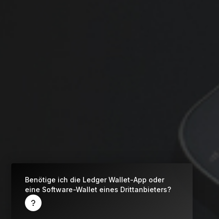
Zubehör
Was ist eine Cold-Wallet (Offline-Wallet)?
Alle Produkte anzeigen
Alle unterstützten Kryptos
Was ist ein privater Schlüssel?
Was ist eine Krypto-Wallet?
Ledger-Signer vergleichen
Benötige ich die Ledger Wallet-App oder
eine Software-Wallet eines Drittanbieters?