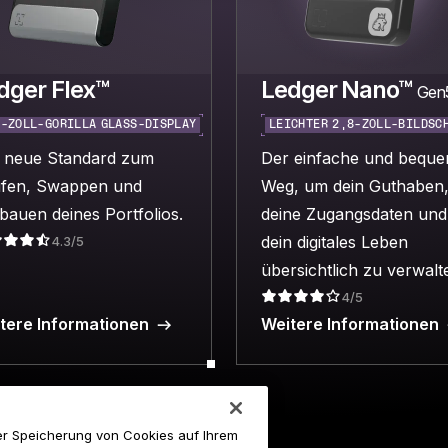
dger Flex™
Ledger Nano™
Gen
8-ZOLL-GORILLA GLASS-DISPLAY
LEICHTER 2,8-ZOLL-BILDSC
 neue Standard zum
Der einfache und bequ
fen, Swappen und
Weg, um dein Guthaben
bauen deines Portfolios.
deine Zugangsdaten und
dein digitales Leben
4.3/5
übersichtlich zu verwalt
4/5
tere Informationen
Weitere Informationen
der Speicherung von Cookies auf Ihrem