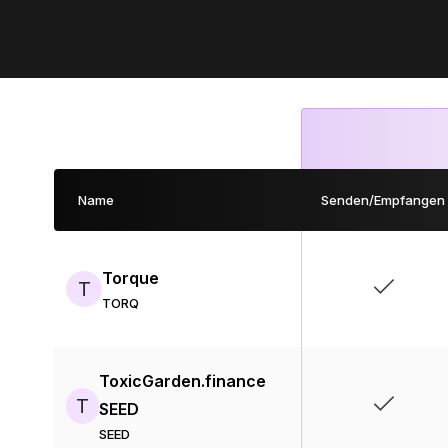
Name
Senden/Empfangen
Torque
T
TORQ
ToxicGarden.finance
T
SEED
SEED