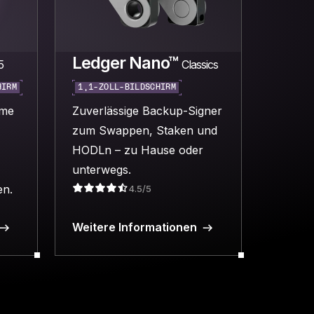
Ledger Nano™
5
Classics
HIRM
1,1-ZOLL-BILDSCHIRM
eme
Zuverlässige Backup-Signer
,
zum Swappen, Staken und
HODLn – zu Hause oder
unterwegs.
en.
4.5/5
Weitere Informationen