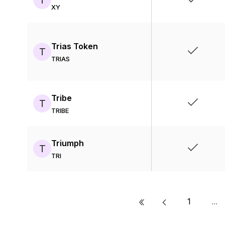
T
XY
Trias Token
T
TRIAS
Tribe
T
TRIBE
Triumph
T
TRI
«
1
...