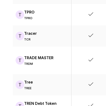
TPRO
T
TPRO
Tracer
T
TCR
TRADE MASTER
T
TRDM
Tree
T
TREE
TREN Debt Token