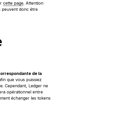
ur
cette page
. Attention
s peuvent donc être
e
 correspondante de la
afin que vous puissiez
ode. Cependant, Ledger ne
era opérationnel entre
omment échanger les tokens