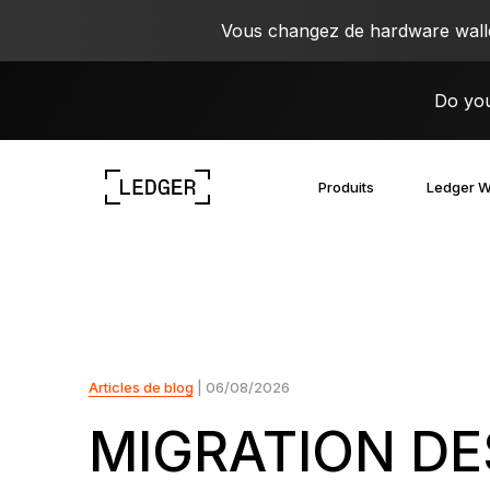
Vous changez de hardware wallet
Do you
Produits
Ledger W
Découvrez nos appareils
L’écosystème Ledger
Découvrez le Web3
Travaillez avec Ledger
Découvrez nos appareils
Articles de blog
| 06/08/2026
MIGRATION DE