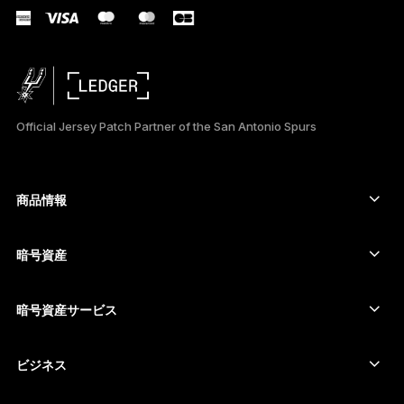
TÜRKÇE
DEUTSCH
PORTUGUÊS
Official Jersey Patch Partner of the San Antonio Spurs
ESPAÑOL
РУССКИЙ
商品情報
セキュアタッチスクリーン搭載の署名用デバイス
简体中文
コールド ウォレット
暗号資産
한국어
Bitcoinウォレット
Ledger Nano Gen5
Ethereumウォレット
Ledger Stax
暗号資産サービス
العربية
暗号資産価格
Solanaウォレット
Ledger Flex
暗号資産を購入
Cardanoウォレット
Ledger Nano Classics
ビジネス
Ledger Enterprise Solutions
暗号資産のステーキング
XRPウォレット
商品を比較する