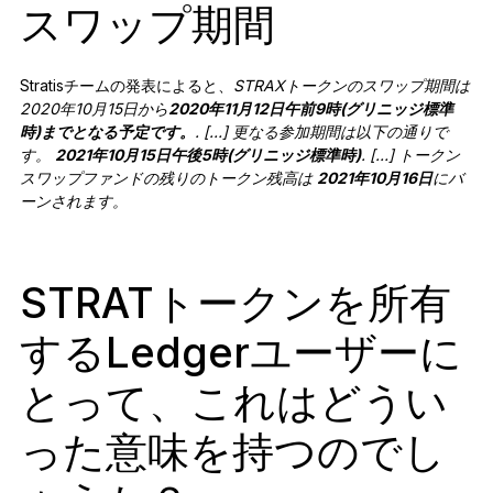
スワップ期間
Stratisチームの発表によると、
STRAXトークンのスワップ期間は
2020年10月15日から
2020年11月12日
午前9時(グリニッジ標準
時)
までとなる予定です。
. […] 更なる参加期間は以下の通りで
す。
2021年10月15日
午後5時(グリニッジ標準時)
. […] トークン
スワップファンドの残りのトークン残高は
2021年10月16日
にバ
ーンされます。
STRATトークンを所有
するLedgerユーザーに
とって、これはどうい
った意味を持つのでし