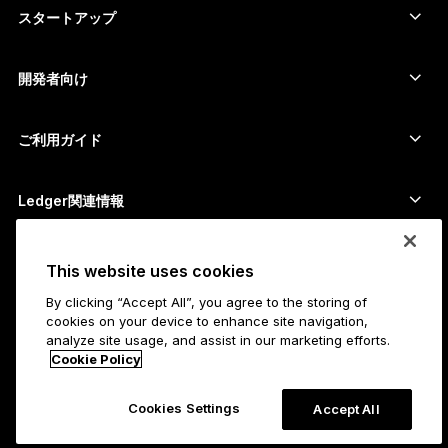
暗号資産をスワップ
Moneroウォレット
セット商品
スタートアップ
Ledger Cathay Capitalより資金提供
USDTウォレット
アクセサリー
暗号資産一覧を見る
全ての商品
開発者向け
デベロッパーポータル
Ledger Walletアプリ
ご利用ガイド
Ledger初期設定
対応ウォレットとサービス
Ledger関連情報
Ledger関連情報
ビットコインの購入方法
脆弱性報奨金制度
ビットコインハードウェアウォレット
キャリア
This website uses cookies
採用情報
販売代理店
By clicking “Accept All”, you agree to the storing of
全ての職種
Ledgerプレスキット
cookies on your device to enhance site navigation,
Ledgerについて
analyze site usage, and assist in our marketing efforts.
企業理念
アフィリエイト
Cookie Policy
Ledger Academy
ステータス
法務
Cookies Settings
リーガルセンター
Accept All
会社概要
Developers
販売利用規約
ブログ
パートナー