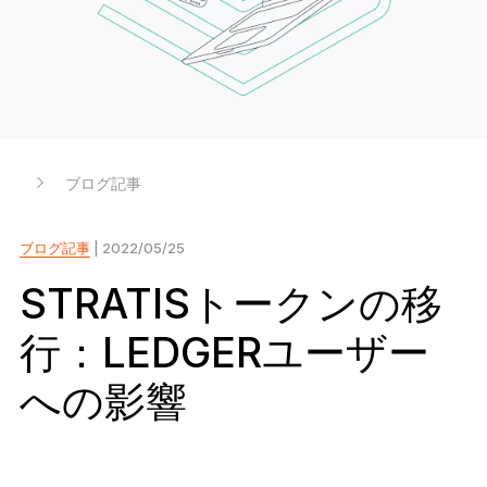
Ledger Flex
暗号資産保護の新常識へ
Ledger Nano
Gen5
お気に入りのスタイルで
新色
ブログ記事
Ledger Nano
クラシック
バックアップで万が一の事態に備える
ブログ記事
| 2022/05/25
STRATISトークンの移
行：LEDGERユーザー
すべて見る
への影響
ハードウェアウォレット
まとめ買い & パック