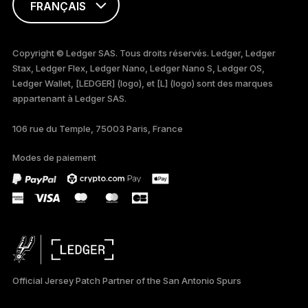
FRANÇAIS
ENGLISH
Copyright © Ledger SAS. Tous droits réservés. Ledger, Ledger
Stax, Ledger Flex, Ledger Nano, Ledger Nano S, Ledger OS,
TÜRKÇE
Ledger Wallet, [LEDGER] (logo), et [L] (logo) sont des marques
appartenant à Ledger SAS.
DEUTSCH
106 rue du Temple, 75003 Paris, France
PORTUGUÊS
Modes de paiement
ESPAÑOL
РУССКИЙ
简体中文
日本語
Official Jersey Patch Partner of the San Antonio Spurs
한국어