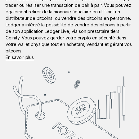
Ledger Flex
trader ou réaliser une transaction de pair à pair. Vous pouvez
Le nouveau standard
également retirer de la monnaie fiduciaire en utilisant un
distributeur de bitcoins, ou vendre des bitcoins en personne.
Ledger a intégré la possibilité de vendre des bitcoins à partir
Ledger Nano
Gen5
de son application Ledger Live, via son prestataire tiers
À votre image
Coinify. Vous pouvez garder votre crypto en sécurité dans
votre wallet physique tout en achetant, vendant et gérant vos
COLORIS INÉDITS
bitcoins.
En savoir plus
Ledger Nano
Classics
Solution à toute épreuve
Découvrir
Wallets physiques
Bundles et packs