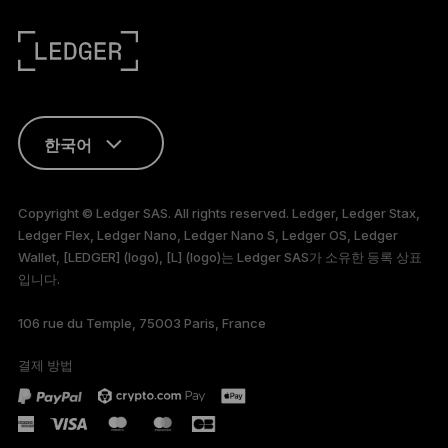
한국어
ENGLISH
Copyright © Ledger SAS. All rights reserved. Ledger, Ledger Stax,
Ledger Flex, Ledger Nano, Ledger Nano S, Ledger OS, Ledger
FRANÇAIS
Wallet, [LEDGER] (logo), [L] (logo)는 Ledger SAS가 소유한 등록 상표
입니다.
TÜRKÇE
106 rue du Temple, 75003 Paris, France
DEUTSCH
결제 방법
PORTUGUÊS
ESPAÑOL