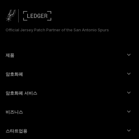
РУССКИЙ
简体中文
Official Jersey Patch Partner of the San Antonio Spurs
日本語
العربية
제품
보안 터치스크린 사이너
하드웨어 지갑
암호화폐
비트코인 지갑
Ledger Nano Gen5
이더리움 지갑
Ledger Stax
암호화폐 서비스
암호화폐 가격
솔라나 지갑
Ledger Flex
암호화폐 구매
카르다노 지갑
Ledger Nano Classics
비즈니스
Ledger 기업용 솔루션
암호화폐 스테이킹
리플(XRP) 지갑
장치 비교하기
암호화폐 스왑
모네로 지갑
번들
스타트업용
Ledger Cathay Capital에서의 펀딩