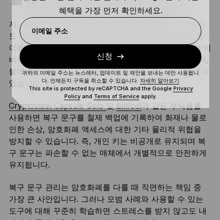
혜택을 가장 먼저 확인하세요.
자, 이제 24개의 단어를 종이에 기록했다고 합시다. 종이
이메일 주소
도 안전한 보관이 가능하지만, 엄밀히 말해서 한 장의 종
이를 가장 튼튼한 물질이라 볼 수는 없습니다. 잉크는 빛이
신청
바랠 수 있고, 물에 번져 읽지 못하게 되는 경우도 있으며,
불에 타면 완전히 파손됩니다. 그러나 이에 대한 해결책이
귀하의 이메일 주소는 뉴스레터, 업데이트 및 제안을 보내는 데만 사용됩니
다. 언제든지 구독을 취소할 수 있습니다.
자세히 알아보기
있습니다. 견고한 철제 백업을 만드는 것입니다.
This site is protected by reCAPTCHA and the Google
Privacy
Policy
and
Terms of Service
apply.
Cryptosteel Capsule Solo
및
Billfodl
과 같은 부속품을
사용하면 복구 문구를 철제 백업에 기록하여 화재나 물로
인한 손상, 암호화폐 액세스에 대한 기타 물리적 위협을
방지할 수 있습니다. 즉, 개인 키는 비공개로 유지되며 복
구 문구는 파손할 수 없는 매체에서 개별적으로 안전하게
유지됩니다.
복구 문구 관리는 암호화폐를 다룰 때 직면하는 책임 중
가장 큰 사안입니다. 그러나 모범 사례와 사용할 수 있는
도구에 대해 꾸준히 학습하면 스트레스를 받지 않고도 내