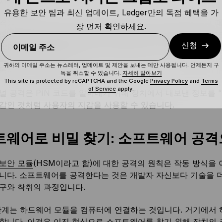
유용한 보안 팁과 최신 업데이트, Ledger만의 독점 혜택을 가
격을 실행하려면 오실로스코프를 사용하여 장치가 실행 중일 때
장 먼저 확인하세요.
임의의 PIN 코드를 만지작거리면 소비가 어떻게 행동하고 각 코
신청
N 숫자 값은 다른 공간을 남기므로 작동할 수 있는 코드를 쉽게 구
이메일 주소
을 연구하여 정보 데이터베이스를 구축합니다. PIN 번호를 하
귀하의 이메일 주소는 뉴스레터, 업데이트 및 제안을 보내는 데만 사용됩니다. 언제든지 구
독하는 데 사용됩니다.
독을 취소할 수 있습니다.
자세히 알아보기
This site is protected by reCAPTCHA and the Google
Privacy Policy
and
Terms
of Service
apply.
널 공격은 PIN 코드를 알아내기 위해 장치에서 내보낸 정보를 
갑인 것처럼 사용자의 지갑을 사용할 수 있습니다.
웨어로 비밀 찾기: 소프트웨어 공격
보안 모듈
(HSM이라고 함)에 대한 공격의 원칙은 작동 방식을
니다. 소프트웨어를 공격한다는 것은 개발자 자신보다 기술을 더
구와 착취의 과정입니다.
단계는 하드웨어 모듈을 컴퓨터에 연결하는 것입니다. 거기에서
합니다. 이것은 이진 형식으로 소프트웨어를 찾기 위해 장치의