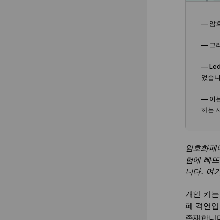
— 암
— 그
— L
었습니
— 이
하는 
암호화폐에
험에 빠뜨
니다. 여
개인 키
는
폐 격언입
존재합니다