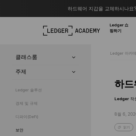
하드웨어 지갑을 교체하시나요? 
Ledger 쇼
핑하기
Ledger 아카
클래스룸
주제
하드
Ledger 솔루션
Ledger
작
경제 및 규제
8월 6, 202
디파이(DeFi)
읽기
보안