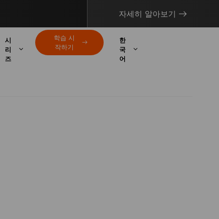
자세히 알아보기
학습 시
시
한
작하기
리
국
즈
어