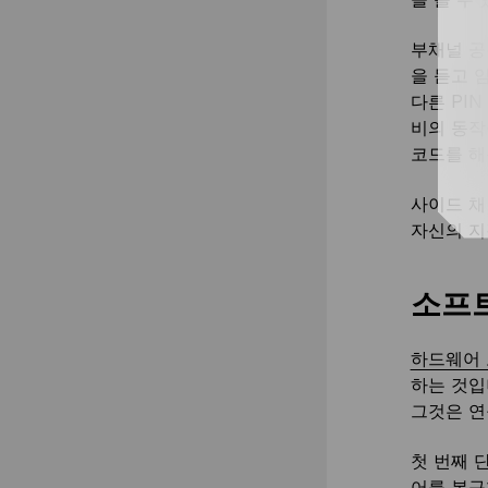
부채널 공
을 듣고 
다른 PI
비의 동작
코드를 해
사이드 채
자신의 지
소프트
하드웨어 
하는 것입
그것은 연
첫 번째 
어를 복구