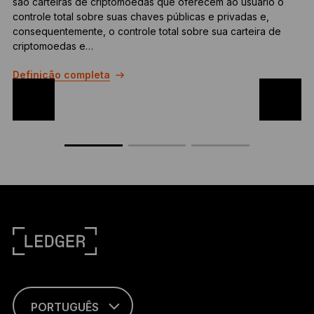
são carteiras de criptomoedas que oferecem ao usuário o
q
controle total sobre suas chaves públicas e privadas e,
o
consequentemente, o controle total sobre sua carteira de
D
criptomoedas e…
Definição completa
PORTUGUÊS