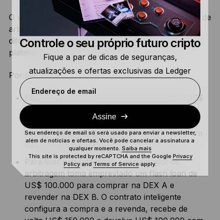
O uso mais popular dos flash loans é a negociação de
arbitragem. Nesse caso, os usuários aproveitam a
Controle o seu próprio futuro cripto
diferença no preço das criptomoedas entre as
plataformas de negociação.
Fique a par de dicas de seguranças,
atualizações e ofertas exclusivas da Ledger
Por exemplo:
Endereço de email
Digamos que um token seja negociado por US$
1 na DEX A e por US$ 1,50 na DEX B. Se um
Assine
usuário comprar 100.000 tokens na DEX A e
vendê-los imediatamente na DEX B, ele terá um
Seu endereço de email só será usado para enviar a newsletter,
além de notícias e ofertas. Você pode cancelar a assinatura a
lucro de US$ 50.000.
qualquer momento.
Saiba mais
This site is protected by reCAPTCHA and the Google
Privacy
Para tirar proveito disso, um operador de
Policy
and
Terms of Service
apply.
arbitragem toma emprestado um flash loan de
US$ 100.000 para comprar na DEX A e
revender na DEX B. O contrato inteligente
configura a compra e a revenda, recebe de