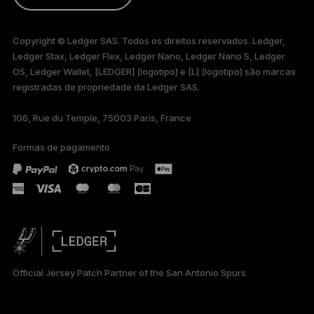
ENGLISH
Copyright © Ledger SAS. Todos os direitos reservados. Ledger,
Ledger Stax, Ledger Flex, Ledger Nano, Ledger Nano S, Ledger
FRANÇAIS
OS, Ledger Wallet, [LEDGER] (logotipo) e [L] (logotipo) são marcas
registradas de propriedade da Ledger SAS.
TÜRKÇE
106, Rue du Temple, 75003 Paris, France
DEUTSCH
Formas de pagamento
ESPAÑOL
РУССКИЙ
简体中文
日本語
Official Jersey Patch Partner of the San Antonio Spurs
한국어