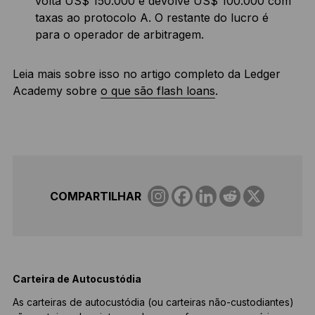
volta US$ 150.000 e devolve US$ 100.000 com
taxas ao protocolo A. O restante do lucro é
para o operador de arbitragem.
Leia mais sobre isso no artigo completo da Ledger
Academy sobre
o que são flash loans
.
COMPARTILHAR
Carteira de Autocustódia
I
As carteiras de autocustódia (ou carteiras não-custodiantes)
U