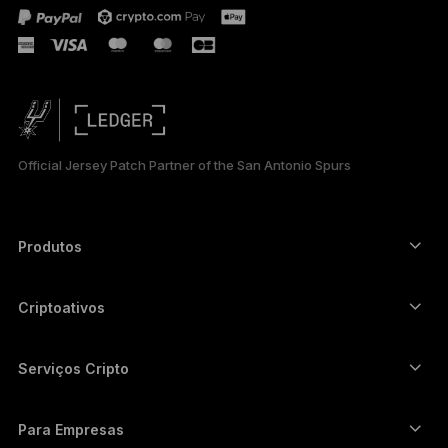
FRANÇAIS
TÜRKÇE
DEUTSCH
ESPAÑOL
Official Jersey Patch Partner of the San Antonio Spurs
РУССКИЙ
简体中文
Produtos
Autenticadores com tela touch segura
日本語
Hardware Wallet
Criptoativos
한국어
Carteira de Bitcoin
Ledger Nano Gen5
Carteira de Ethereum
Ledger Stax
Serviços Cripto
العربية
Preços de cripto
Carteira de Solana
Ledger Flex
Comprar cripto
Carteira de Cardano
Ledger Nano Classics
Para Empresas