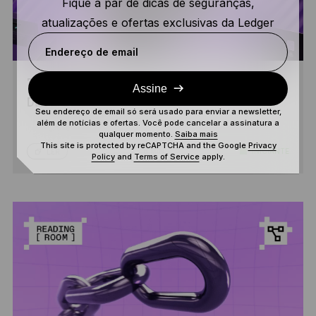
Fique a par de dicas de seguranças,
atualizações e ofertas exclusivas da Ledger
Endereço de email
7 RECURSOS DA LEDGER WALLET QUE VOCÊ
Assine
DEVE CONHECER
Seu endereço de email só será usado para enviar a newsletter,
além de notícias e ofertas. Você pode cancelar a assinatura a
qualquer momento.
Saiba mais
This site is protected by reCAPTCHA and the Google
Privacy
8 MIN
INICIANTE
LER
Policy
and
Terms of Service
apply.