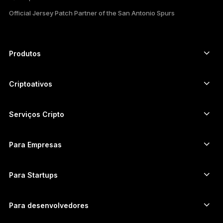
ESPAÑOL
Official Jersey Patch Partner of the San Antonio Spurs
РУССКИЙ
日本語
Produtos
Autenticadores com tela touch segura
한국어
Hardware Wallet
Criptoativos
العربية
Carteira de Bitcoin
Ledger Nano Gen5
Carteira de Ethereum
Ledger Stax
Serviços Cripto
Preços de cripto
Carteira de Solana
Ledger Flex
Comprar cripto
Carteira de Cardano
Ledger Nano Classics
Para Empresas
Ledger Enterprise Solutions
Staking de Cripto
Carteira de XRP
Compare nossos dispositivos
Trocar cripto
Carteira de Monero
Pacotes
Para Startups
Investimento da Ledger Cathay Capital
Carteira de USDT
Acessórios
Ver todos os ativos
Todos os produtos
Para desenvolvedores
Portal de Desenvolvedores
Aplicativo Ledger Wallet