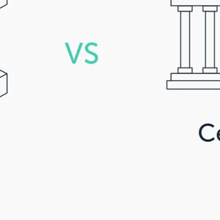
Qu’est-ce qu’un wallet crypto ?
Comparer les signers
Cryptos prises en charge
Ledger