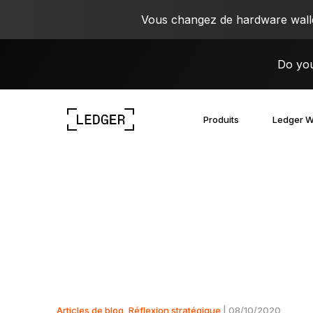
Vous changez de hardware wallet
Do you
Produits
Ledger W
Découvrez nos appareils
L’écosystème Ledger
Découvrez le Web3
Travaillez avec Ledger
Découvrez nos appareils
Articles de blog
,
Réflexion stratégique
| 08/10/2020