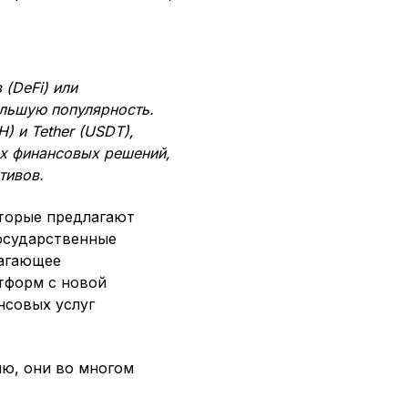
(DeFi) или
ольшую популярность.
) и Tether (USDT),
х финансовых решений,
тивов.
оторые предлагают
государственные
лагающее
тформ с новой
нсовых услуг
ию, они во многом