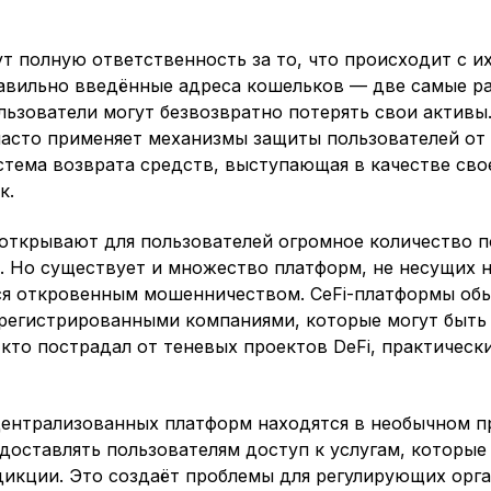
ут полную ответственность за то, что происходит с и
авильно введённые адреса кошельков — две самые р
ьзователи могут безвозвратно потерять свои активы. 
часто применяет механизмы защиты пользователей от 
стема возврата средств, выступающая в качестве сво
к.
открывают для пользователей огромное количество 
. Но существует и множество платформ, не несущих 
ся откровенным мошенничеством. CeFi-платформы об
регистрированными компаниями, которые могут быть
 кто пострадал от теневых проектов DeFi, практичес
централизованных платформ находятся в необычном п
едоставлять пользователям доступ к услугам, которы
дикции. Это создаёт проблемы для регулирующих орга