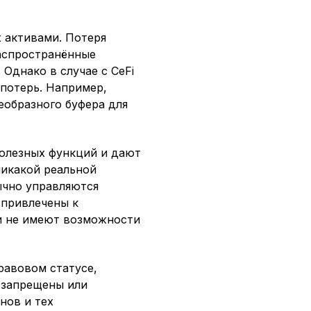
х активами. Потеря
аспространённые
Однако в случае с CeFi
потерь. Например,
еобразного буфера для
полезных функций и дают
никакой реальной
ычно управляются
 привлечены к
ки не имеют возможности
равовом статусе,
е запрещены или
нов и тех