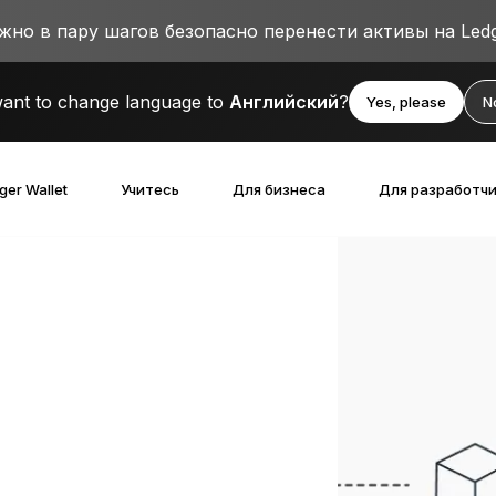
о в пару шагов безопасно перенести активы на Ledg
ant to change language to
Английский
?
Yes, please
N
ger Wallet
Учитесь
Для бизнеса
Для разработч
твами
ойствами