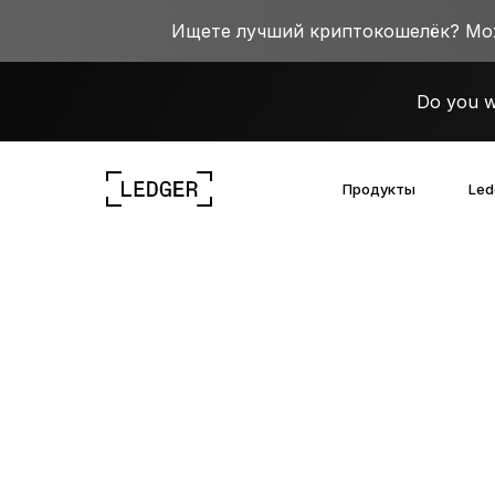
Ищете лучший криптокошелёк? Можн
Do you w
Продукты
Led
Познакомьтесь с нашими устройс
Экосистема Ledger
Исследуйте мир Веб 3.0
Работа в Ledger
Познакомьтесь с нашими устр