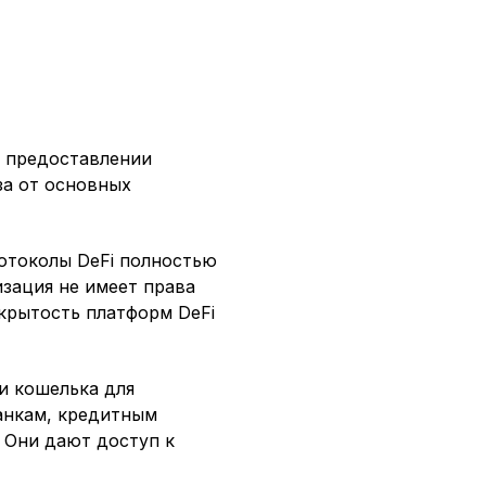
в предоставлении
за от основных
ротоколы DeFi полностью
изация не имеет права
ткрытость платформ DeFi
и кошелька для
анкам, кредитным
Они дают доступ к