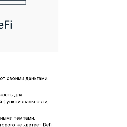
яют своими деньгами.
ность для
й функциональности,
еными темпами.
орого не хватает DeFi,