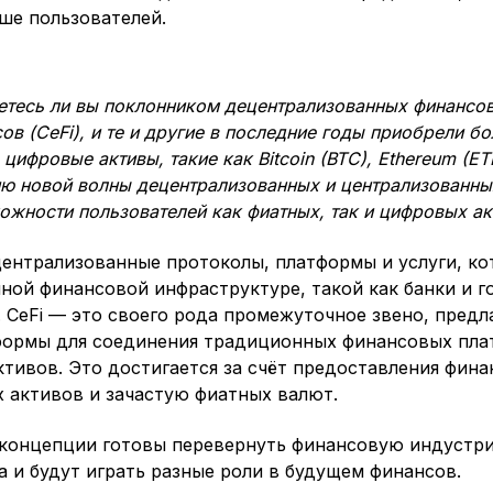
ше пользователей.
яетесь ли вы поклонником децентрализованных финансов 
в (CeFi), и те и другие в последние годы приобрели б
цифровые активы, такие как Bitcoin (BTC), Ethereum (ETH
ю новой волны децентрализованных и централизованны
жности пользователей как фиатных, так и цифровых ак
ецентрализованные протоколы, платформы и услуги, к
ной финансовой инфраструктуре, такой как банки и 
 CeFi — это своего рода промежуточное звено, пред
формы для соединения традиционных финансовых пла
тивов. Это достигается за счёт предоставления фина
 активов и зачастую фиатных валют.
е концепции готовы перевернуть финансовую индустр
а и будут играть разные роли в будущем финансов.