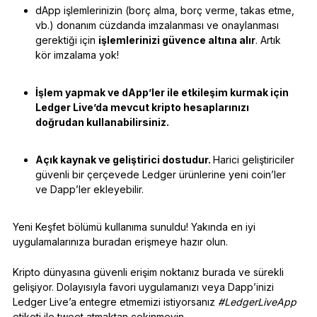
dApp işlemlerinizin (borç alma, borç verme, takas etme,
vb.) donanım cüzdanda imzalanması ve onaylanması
gerektiği için
işlemlerinizi güvence altına alır
. Artık
kör imzalama yok!
İşlem yapmak ve dApp’ler ile etkileşim kurmak için
Ledger Live’da mevcut kripto hesaplarınızı
doğrudan kullanabilirsiniz.
Açık kaynak ve geliştirici dostudur.
Harici geliştiriciler
güvenli bir çerçevede Ledger ürünlerine yeni coin’ler
ve Dapp’ler ekleyebilir.
Yeni Keşfet bölümü kullanıma sunuldu! Yakında en iyi
uygulamalarınıza buradan erişmeye hazır olun.
Kripto dünyasına güvenli erişim noktanız burada ve sürekli
gelişiyor. Dolayısıyla favori uygulamanızı veya Dapp’inizi
Ledger Live’a entegre etmemizi istiyorsanız
#LedgerLiveApp
etiketi ile tweet atmaktan çekinmeyin.