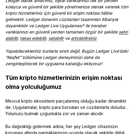
Ledger olarak amacımız, dijital varlıklarınızı tek bir yerden
kolayca ve güvenli bir şekilde yönetmenize olanak vererek tüm
kripto hizmetleriniz için güvenli bir erişim noktası hâline
gelmektir. Ledger donanım cüzdanları tasarımları itibarıyla
dayanıklıdır ve Ledger Live Uygulaması* ile beraber
varlıklarınızı en güvenli yerden tamamen özgür bir şekilde
satın
alabilir
,
takas edebilir
,
satabilir
ve
artırabilirsiniz
.
Yapabilecekleriniz bunlarla sınırlı değil. Bugün Ledger Live’daki
“Keşfet” bölümüne Ledger deneyiminizi daha da
zenginleştirecek bir uygulama kataloğu ekliyoruz!
Tüm kripto hizmetlerinizin erişim noktası
olma yolculuğumuz
Mevcut kripto ekosistemi parçalanmış olduğu kadar dinamiktir
de. Uygulamalar, kripto para borsaları ve cüzdanlarla doludur…
Yolunuzu bulmak çoğunlukla zor ve zaman alıcıdır.
Bu dağınıklığı gidermek adına, her şey Ledger cihazınızın
koruması altında parmaklarınızın ucunda olacak şekilde dijital