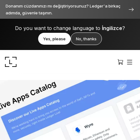
Donanım cüzdanınızı mı değiştiriyorsunuz? Ledger'a birkaç
adımda, güvenle taşının.
Do you want to change language to
İngilizce
?
Yes, please
No, thanks
Ledger Stax
Her açıdan birinci sınıf