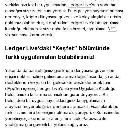
varlıklarınızı tek bir uygulamadan,
Ledger Live
‘dan yönetme
olanağını size zaten sunuyorduk. Entegrasyon sayısının artması
nedeniyle, kripto dünyasına güvenli ve kolay ulaşılabilir erişim
noktanız olabilmek için doğrudan Ledger Live’a bir uygulama
kataloğu ekleyerek size daha fazla hizmet, uygulama,
NFT
,
vb. sunmaya karar verdik.
Ledger Live’daki “Keşfet” bölümünde
farklı uygulamaları bulabilirsiniz!
Yukarıda da bahsettiğimiz gibi kripto dünyasına güvenli bir
erişim noktası hâline gelme amacımız doğrultusunda, şu anda
desteklenen ve yakın bir gelecekte desteklenecek tüm
dApp
‘leri içeren, Ledger Live’daki yeni Uygulama Kataloğu
bölümümüzü kullanıma sunmaktan gurur duyuyoruz. Bu
bölümdeki bir uygulamaya tıkladığınızda uygulamanın
arayüzünün yer aldığı bir pencere açılacaktır. Esas olarak bu
farklı hizmetlere bir erişim noktası oluşturuyoruz. Bu hizmetleri
yönetmiyor, aksine onlara erişmenin tıpkı
Paraswap
ile
yaptığımız gibi güvenli bir yolunu sağlıyoruz.