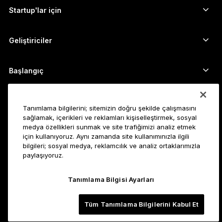
Kripto takas edin
Monero cüzdanı
Paket Teklifler
Startup'lar için
Ledger Cathay Capital'dan finansman desteği
USDT cüzdanı
Aksesuarlar
Tüm varlıkları görün
Tüm ürünler
Geliştiriciler
Geliştirici Portalı
Ledger Wallet uygulaması
Başlangıç
Ledger cihazınızı kullanmaya başlayın
Uyumlu cüzdan ve hizmetler
Ayrıca bakın
Tanımlama bilgilerini; sitemizin doğru şekilde çalışmasını
Destek
Bitcoin nasıl alınır?
sağlamak, içerikleri ve reklamları kişiselleştirmek, sosyal
medya özellikleri sunmak ve site trafiğimizi analiz etmek
Ödül programı
Bitcoin Donanım Cüzdanı
Kariyer
için kullanıyoruz. Aynı zamanda site kullanımınızla ilgili
Ledger’a katılın
Bayiler
bilgileri; sosyal medya, reklamcılık ve analiz ortaklarımızla
paylaşıyoruz.
Tüm pozisyonlar
Ledger Basın Kiti
Hakkında
Vizyonumuz
Satış ortakları
Tanımlama Bilgisi Ayarları
Ledger Academy
Durum
Yasal
Yasal Bilgiler Merkezi
Tüm Tanımlama Bilgilerini Kabul Et
Şirket
Geliştiriciler
Satış Şart ve Koşulları
Blog
Ortaklar