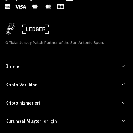
DEUTSCH
ESPAÑOL
РУССКИЙ
Official Jersey Patch Partner of the San Antonio Spurs
简体中文
日本語
Ürünler
Güvenli dokunmatik ekranlı imzalayıcılar
한국어
Donanım Cüzdan
Kripto Varlıklar
العربية
Bitcoin cüzdanı
Ledger Nano Gen5
Ethereum cüzdanı
Ledger Stax
Kripto hizmetleri
Kripto Fiyatları
Solana cüzdanı
Ledger Flex
Kripto satın alın
Cardano cüzdanı
Ledger Nano Classics
Kurumsal Müşteriler için
Ledger Enterprise Solutions
Kripto Stake Etmek
XRP cüzdanı
Cihazlarımızı karşılaştırın