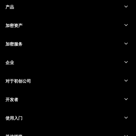
日本語
产品
安全触摸屏签署设备
한국어
硬件钱包
加密资产
العربية
比特币钱包
Ledger Nano Gen5
以太坊钱包
Ledger Stax
加密服务
加密货币价格
索拉纳钱包
Ledger Flex
购买加密货币
卡尔达诺钱包
Ledger Nano Classics
企业
Ledger 企业解决方案
加密货币权益质押
瑞波币钱包
比较我们的设备
互换加密货币
门罗币钱包
捆绑销售
对于初创公司
来自 Ledger Cathay Capital 的资金
泰达币钱包
配件
查看所有资产
所有产品
开发者
开发者门户
Ledger Wallet 应用程序
使用入门
开始使用 Ledger 设备
兼容的钱包和服务