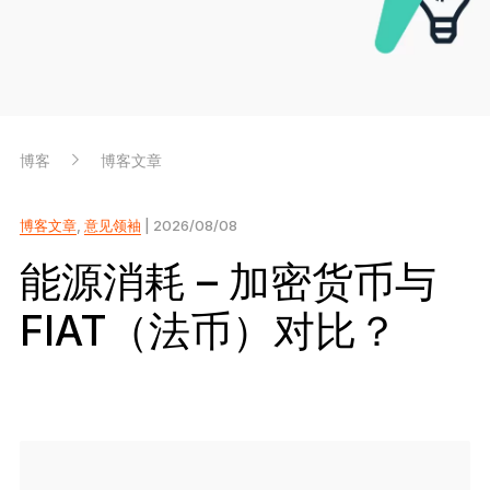
开创行业新标准
Ledger Nano
Gen5
独一份定制
全新色彩
博客
博客文章
Ledger Nano
经典款
可靠的备份保护
博客文章
,
意见领袖
| 2026/08/08
能源消耗 – 加密货币与
FIAT（法币）对比？
选购所有商品
硬件钱包
捆绑销售和套装
配件