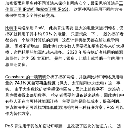
加密货币利用多种不同算法来保护其网络安全，最常见的算法是
工
作量证明 (PoW)
和
权益
证明 (PoS)
。 这两种系统采用不同的方法
来保护网络安全并验证交易。
比特币
网络采用 PoW。 此类算法需要
巨大的电量来运行网络，仅
挖矿就耗用了其中约 90% 的电量。 只需想象一下，一般的挖矿者
都会有一个放满计算机的房间，这些计算机整天都在解决数学问
题。 困难不断增加，因此他们大多数人需要添加更多设备来扩大规
模，这样耗用的能源也越来越多。 2020 年所有挖矿者耗用的能源
总量估计约为
58 太瓦
时。 是的，很多，比
瑞士或希腊
一年的用电
总量还要多。
Coinshare 的一项调研
分析了挖矿网络，并强调比特币网络所用电
量的
74.1% 来自可再生能源
（风力、太阳能和水力发电）这一事
实。 由于大多数挖矿者希望保持匿名，因此上述数字不一定准确，
且也很难得出确切数字。 挖矿者需要的设备越来越多，因此他们中
有些人正在向可持续能源迁移，主要目的是降低成本，提高利润。
在该算法中还可以找到降低能源消耗的另一种解决方案，PoS 可以
作为替代方案。
PoS 算法用于其他加密货币项目，且改变了区块的验证方式。 选