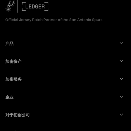
DEUTSCH
PORTUGUÊS
Official Jersey Patch Partner of the San Antonio Spurs
ESPAÑOL
РУССКИЙ
产品
安全触摸屏签署设备
日本語
硬件钱包
加密资产
한국어
比特币钱包
Ledger Nano Gen5
以太坊钱包
Ledger Stax
加密服务
العربية
加密货币价格
索拉纳钱包
Ledger Flex
购买加密货币
卡尔达诺钱包
Ledger Nano Classics
企业
Ledger 企业解决方案
加密货币权益质押
瑞波币钱包
比较我们的设备
互换加密货币
门罗币钱包
捆绑销售
对于初创公司
来自 Ledger Cathay Capital 的资金
泰达币钱包
配件