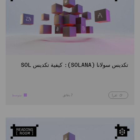
تكديس سولانا (SOLANA): كيفية تكديس SOL
7 دقائق
متوسط
اقرأ