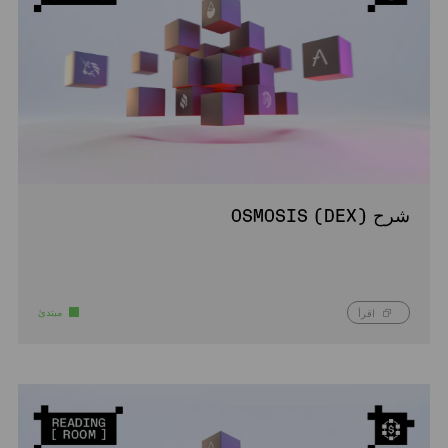
شرح (DEX) OSMOSIS
مبتدئ
اقرأ