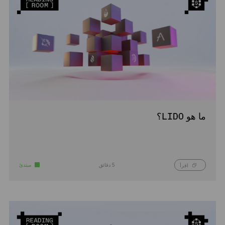
ما هو LIDO؟
5 دقائق
مبتدئ
اقرأ