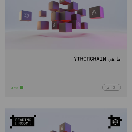
ما هي THORCHAIN؟
مبتدئ
اقرأ