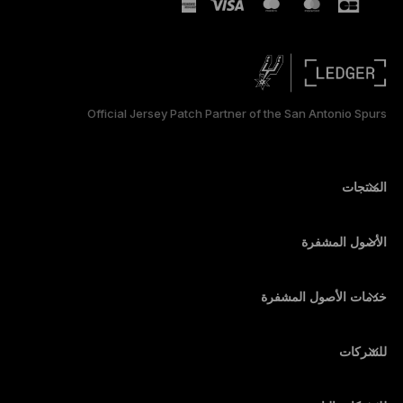
TÜRKÇE
DEUTSCH
PORTUGUÊS
Official Jersey Patch Partner of the San Antonio Spurs
ESPAÑOL
РУССКИЙ
المنتجات
أجهزة توقيع آمنة ذات شاشة تعمل باللمس
简体中文
محفظة أجهزة
الأصول المشفرة
日本語
محفظة بيتكوين
Ledger Nano Gen5
محفظة إيثريوم
Ledger Stax
خدمات الأصول المشفرة
한국어
أسعار الأصول المشفرة
محفظة سولانا (Solana)
Ledger Flex
شراء الأصول المشفرة
محفظة Cardano
Ledger Nano Classics
للشركات
Ledger Enterprise Solutions
تكديس الأصول المشفرة
محفظة XRP
قارن بين أجهزتنا
مبادلة الأصول المشفرة