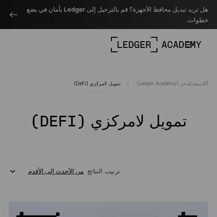
هل تريد تبديل محافظ الأجهزة؟ قم بالترحيل إلى Ledger بأمان في بضع
خطوات.
أكاديمية ليدجر (Ledger Academy)
تمويل لامركزي (DeFi)
تمويل لامركزي (DEFI)
ترتيب النتائج