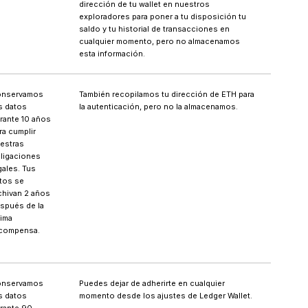
dirección de tu wallet en nuestros
exploradores para poner a tu disposición tu
saldo y tu historial de transacciones en
cualquier momento, pero no almacenamos
esta información.
nservamos
También recopilamos tu dirección de ETH para
s datos
la autenticación, pero no la almacenamos.
rante 10 años
ra cumplir
estras
ligaciones
gales. Tus
tos se
chivan 2 años
spués de la
tima
compensa.
nservamos
Puedes dejar de adherirte en cualquier
s datos
momento desde los ajustes de Ledger Wallet.