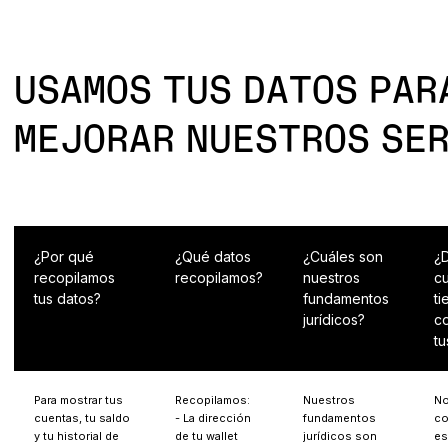
USAMOS TUS DATOS PAR
MEJORAR NUESTROS SE
¿Por qué
¿Qué datos
¿Cuáles son
¿
recopilamos
recopilamos?
nuestros
c
tus datos?
fundamentos
t
jurídicos?
c
tu
Para mostrar tus
Recopilamos:
Nuestros
N
cuentas, tu saldo
- La dirección
fundamentos
co
y tu historial de
de tu wallet
jurídicos son
es