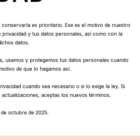
Soluciones de
Socios de marca
Blog
edger Nano
Gen5
Tarjeta
Recuperación
compartida de
Ledger Nano
Clásicos
das las noticias de la
ocios de Ledger
Ledger Nano
conservarla es prioritario. Ese es el motivo de nuestro
Gen5
COLORES NUEVOS
Ledger Nano
Gasta cripto o úsalas
Clásicos
a una combinación de
Ledger
Web3 y Ledger
viértete en revendedor
COLORES NUEVOS
privacidad y tus datos personales, así como con la
como garantía
luciones de respaldo
Oportunidades de
o afiliado de Ledger
ichos datos.
a mantenerte protegido
personalización de
dispositivos
mos, usamos y protegemos tus datos personales cuando
 motivo de que lo hagamos así.
Soluciones de Recuperación
Ediciones limitadas
vacidad cuando sea necesario o si lo exige la ley. Si
Ver todos los productos
 actualizaciones, aceptas los nuevos términos.
s de octubre de 2025.