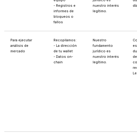
equipo
jurídico es
du
- Registros e
nuestro interés
dí
informes de
legítimo.
bloqueos o
fallos
Para ejecutar
Recopilamos:
Nuestro
Co
análisis de
- La dirección
fundamento
es
mercado
de tu wallet
jurídico es
du
- Datos on-
nuestro interés
de
chain
legítimo.
co
re
Le