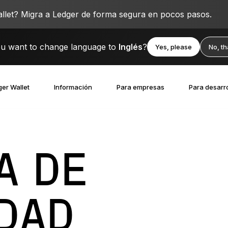
llet? Migra a Ledger de forma segura en pocos pasos.
u want to change language to
Inglés
?
Yes, please
No, t
er Wallet
Información
Para empresas
Para desarr
A DE
DAD