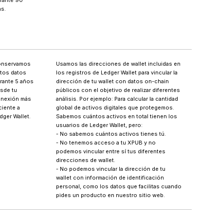
rante 90
as.
nservamos
Usamos las direcciones de wallet incluidas en
tos datos
los registros de Ledger Wallet para vincular la
rante 5 años
dirección de tu wallet con datos on-chain
sde tu
públicos con el objetivo de realizar diferentes
nexión más
análisis. Por ejemplo: Para calcular la cantidad
ciente a
global de activos digitales que protegemos.
dger Wallet.
Sabemos cuántos activos en total tienen los
usuarios de Ledger Wallet, pero:
- No sabemos cuántos activos tienes tú.
- No tenemos acceso a tu XPUB y no
podemos vincular entre sí tus diferentes
direcciones de wallet.
- No podemos vincular la dirección de tu
wallet con información de identificación
personal, como los datos que facilitas cuando
pides un producto en nuestro sitio web.