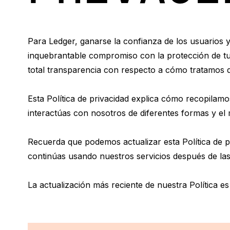
Stack del Agente de
Ledger Quest
Ledger Academy
Ledger Wallet
L
Responde a exámenes
Ledger Enterprise
Ledger
Ledger Stax
Ledger Flex
Aprende sobre las cripto y
To
Ledger Multisig
S
Nuestra aplicación de
Para Ledger, ganarse la confianza de los usuarios y 
sobre la Web3 y recibe
Ledger Stax
Ledger Flex
Plataforma integral de
Los agentes proponen, tú
Us
la Web3 de forma segura
billetera cripto y de acceso
Para líderes que necesitan
Con
inquebrantable compromiso con la protección de tu 
NFTs
activos digitales para
apruebas, los signers
so
a la Web3
mover millones
total transparencia con respecto a cómo tratamos d
instituciones
hacen cumplir
par
Ver todas
Esta Política de privacidad explica cómo recopila
interactúas con nosotros de diferentes formas y el
Billeteras de hardware
Paquetes y packs
Recuerda que podemos actualizar esta Política de pri
Accesorios
continúas usando nuestros servicios después de las
La actualización más reciente de nuestra Política e
Comparar signers Ledger