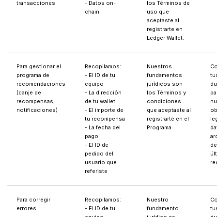
transacciones
- Datos on-
los Términos de
chain
uso que
aceptaste al
registrarte en
Ledger Wallet.
Para gestionar el
Recopilamos:
Nuestros
Co
programa de
- El ID de tu
fundamentos
tu
recomendaciones
equipo
jurídicos son
du
(canje de
- La dirección
los Términos y
pa
recompensas,
de tu wallet
condiciones
nu
notificaciones)
- El importe de
que aceptaste al
ob
tu recompensa
registrarte en el
le
- La fecha del
Programa.
da
pago
ar
- El ID de
de
pedido del
úl
usuario que
re
referiste
Para corregir
Recopilamos:
Nuestro
Co
errores
- El ID de tu
fundamento
tu