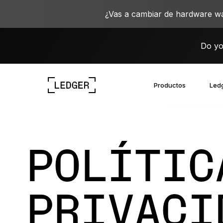
¿Vas a cambiar de hardware wa
Do yo
Productos
Ledg
Descubre nuestros dispositivos
Ecosistema de Ledger
Aprende sobre la Web3
Oportunidades laborales en Ledger
Descubre nuestros dispositivos
POLÍTIC
PRIVACI