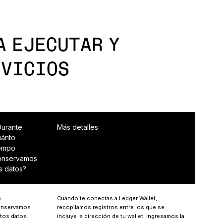
A EJECUTAR Y
RVICIOS
Durante
Más detalles
uánto
iempo
onservamos
s datos?
o
Cuando te conectas a Ledger Wallet,
nservamos
recopilamos registros entre los que se
tos datos.
incluye la dirección de tu wallet. Ingresamos la