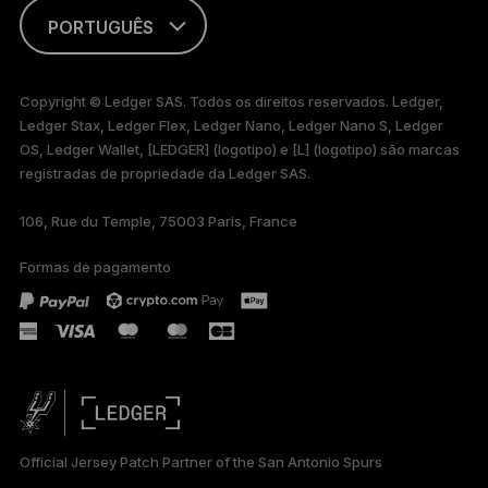
PORTUGUÊS
ENGLISH
Copyright © Ledger SAS. Todos os direitos reservados. Ledger,
Ledger Stax, Ledger Flex, Ledger Nano, Ledger Nano S, Ledger
FRANÇAIS
OS, Ledger Wallet, [LEDGER] (logotipo) e [L] (logotipo) são marcas
registradas de propriedade da Ledger SAS.
TÜRKÇE
106, Rue du Temple, 75003 Paris, France
DEUTSCH
Formas de pagamento
ESPAÑOL
РУССКИЙ
简体中文
日本語
Official Jersey Patch Partner of the San Antonio Spurs
한국어