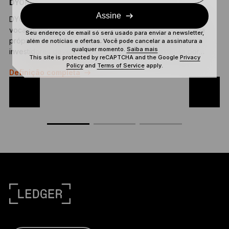
DYOR
Assine
DYOR ("Do Your Own Research") é uma gíria comum no
L
vocabulário cripto. Em bom português, significa "Faça sua
G
Seu endereço de email só será usado para enviar a newsletter,
própria pesquisa". A expressão se refere à ideia de que
r
além de notícias e ofertas. Você pode cancelar a assinatura a
qualquer momento.
Saiba mais
investidores devem conduzir uma pesquisa extensa por…
p
This site is protected by reCAPTCHA and the Google
Privacy
Policy
and
Terms of Service
apply.
Definição completa
D