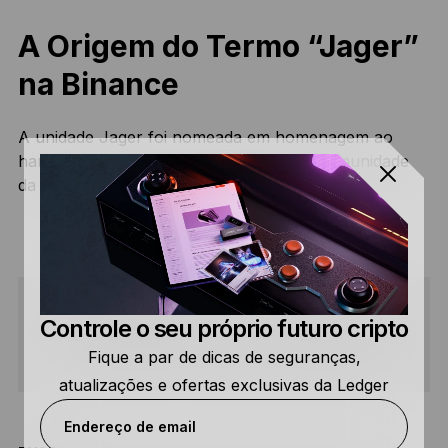
A Origem do Termo “Jager”
na Binance
A unidade Jager foi nomeada em homenagem ao
handle do Telegram de um Gerente de Comunidade
da Binance nas suas épocas iniciais.
Controle o seu próprio futuro cripto
COMPARTILHAR
Fique a par de dicas de seguranças,
atualizações e ofertas exclusivas da Ledger
Endereço de email