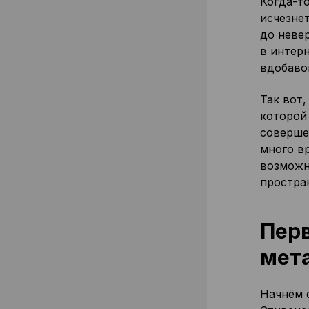
Когда-то
исчезнет
до невер
в интерн
вдобаво
Так вот
которой
соверше
много в
возможн
простра
Перв
мет
Начнём 