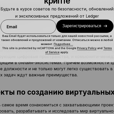
крипте
авляем дополнительный слой
Будьте в курсе советов по безопасности, обновлений
и эксклюзивных предложений от Ledger
гия
блокчейна
уже активно используется в метавселенн
Зарегистрироваться
нства для возможностей и работы.
Email
Ваш Email будет использоваться только для нашей новостной рассылки, а
ру, в реальной жизни есть дизайнеры, которые созда
также обновлений и предложений от компании. Отписаться можно в любой
зом в будущем в метавселенной будут люди, отвечаю
момент.
Подробнее…
This site is protected by reCAPTCHA and the Google
Privacy Policy
and
Terms
й одежды, причём получая за это зарплату. А ведь ещ
of Service
apply.
рующие цифровые пространства, и комьюнити-менед
дящим в онлайн-экосистемах. Причём возможности зд
е должности и не только могут легко существовать в
х задач ждут важные преимущества.
кты по созданию виртуальны
ь самое время ознакомиться с захватывающими проек
ровать, разрабатывать и исследовать мир виртуально