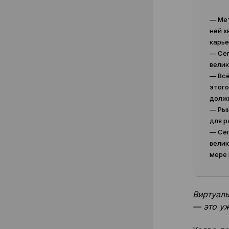
— Мет
ней х
карь
— Сег
велик
— Всё
этого
должн
— Рын
для р
— Сег
велик
мере 
Виртуаль
— это уж