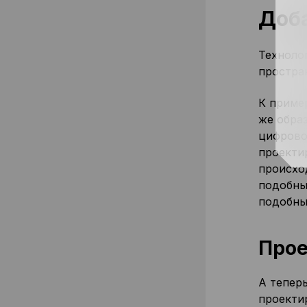
Доб
Техноло
простра
К приме
же обра
цифрово
проекти
происхо
подобны
подобны
Прое
А тепер
проекти