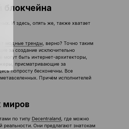
 блокчейна
ых. И здесь, опять же, также хватает
ют
модные тренды
, верно? Точно таким
щие за создание исключительно
ё могут быть интернет-архитекторы,
жеры, присматривающие за
есь попросту бесконечны. Все
 метавселенных. Причём исполнителей
х миров
тами по типу
Decentraland
, где можно
й реальности.
Они предлагают знатокам