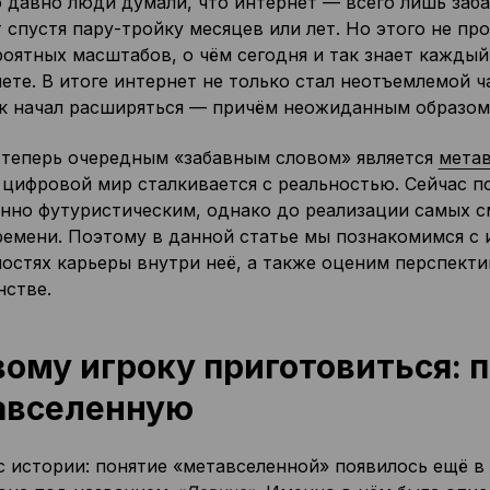
 давно люди думали, что интернет — всего лишь заба
 спустя пару-тройку месяцев или лет. Но этого не пр
оятных масштабов, о чём сегодня и так знает каждый 
ете. В итоге интернет не только стал неотъемлемой ч
к начал расширяться — причём неожиданным образом
, теперь очередным «забавным словом» является
метав
 цифровой мир сталкивается с реальностью. Сейчас п
нно футуристическим, однако до реализации самых см
ремени. Поэтому в данной статье мы познакомимся с 
остях карьеры внутри неё, а также оценим перспект
нстве.
ому игроку приготовиться: 
авселенную
с истории: понятие «метавселенной» появилось ещё в