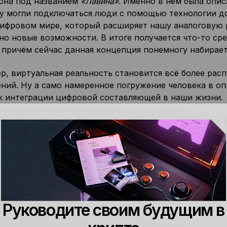
она под названием
«Лавина»
. Именно в нём была опис
у могли подключаться люди с помощью технологии до
цифровом мире, который расширяет нашу аналоговую 
но новые возможности. В итоге получается что-то ср
 причём сейчас данная концепция понемногу набирает
р, виртуальная реальность становится всё более рас
ений. Ну а само намеренное погружение человека в о
 к интеграции цифровой составляющей в наши жизни.
разница между настоящим и цифровым миром — это не
ействуем с нечёткими границами этих миров и на еж
тя бы фильтры в социальных сетях. Мы создаём им, ис
руем изменённую цифровую версию себя всему миру. 
остей. Их уже реализовывают инфлюенсеры в Instagra
и контента. А если добавить сюда другие таланты и з
ещё более глубоким и плодотворным.
Руководите своим будущим в