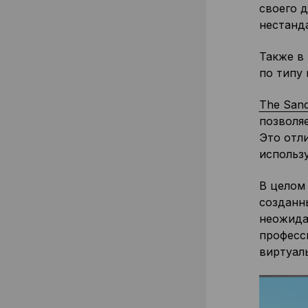
своего 
нестанд
Также в
по типу 
The San
позволя
Это отли
использ
В целом
созданн
неожида
професси
виртуаль