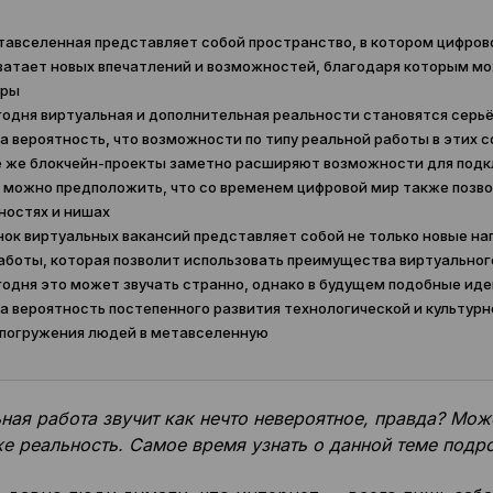
авселенная представляет собой пространство, в котором цифрово
ватает новых впечатлений и возможностей, благодаря которым мо
еры
одня виртуальная и дополнительная реальности становятся серьё
а вероятность, что возможности по типу реальной работы в этих 
 же блокчейн-проекты заметно расширяют возможности для подкл
 можно предположить, что со временем цифровой мир также позв
остях и нишах
ок виртуальных вакансий представляет собой не только новые нап
аботы, которая позволит использовать преимущества виртуальног
одня это может звучать странно, однако в будущем подобные идеи
а вероятность постепенного развития технологической и культурн
погружения людей в метавселенную
ная работа звучит как нечто невероятное, правда? Може
е реальность. Самое время узнать о данной теме подр