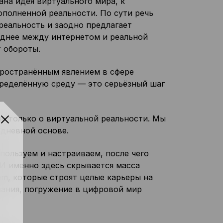
ана идея виртуального мира, к
полненной реальности. По сути речь
реальность и заодно предлагает
еднее между интернетом и реальной
 обороты.
пространённым явлением в сфере
пределённую среду — это серьёзный шаг
 только о виртуальной реальности. Мы
едневной основе.
пользуем и настраиваем, после чего
И именно здесь скрывается масса
m, которые строят целые карьеры на
нания, погружение в цифровой мир