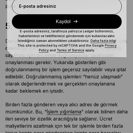
para üstü adresidir.
E-posta adresiniz
Kaydol
5. İşlemin durumu
E-posta adresiniz, tarafınıza yalnızca Ledger bültenimizi,
haberlerimizi ve tekliflerimizi göndermek için kullanılacaktır.
Durum, bir işlemin sıklıkla gözden kaçırılan ancak çok
İstediğiniz zaman abonelikten çıkabilirsiniz.
Daha fazla bilgi
This site is protected by reCAPTCHA and the Google
Privacy
önemli bir parçasıdır. Bir işlemin tamamlanıp geçerli
Policy
and
Terms of Service
apply.
sayılması için öncelikle doğrulayanlar tarafından
onaylanması gerekir. Yukarıda gösterilen gibi
doğrulanmamış bir işlem geçersiz sayılabilir veya iptal
edilebilir. Doğrulanmamış işlemleri “henüz ulaşmadı”
olarak değerlendirmek ve gerçekten onaylanana
kadar beklemek en iyisidir.
Birden fazla gönderen veya alıcı adres de görmek
mümkündür. Bu, “
İşlem yığınlama
” olarak bilinen daha
ileri seviye bir özellik aracılığıyla sağlanır. Ücret
maliyetlerini azaltmak için tek bir işlemle birden fazla
kişiye kripto para gönderirken kripto para borsaları