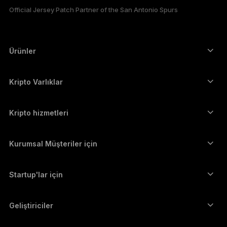
Official Jersey Patch Partner of the San Antonio Spurs
한국어
العربية
Ürünler
ภาษาไทย
Güvenli dokunmatik ekranlı imzalayıcılar
Donanım Cüzdan
Kripto Varlıklar
Bitcoin cüzdanı
Ledger Nano Gen5
Ethereum cüzdanı
Ledger Stax
Kripto hizmetleri
Kripto Fiyatları
Solana cüzdanı
Ledger Flex
Kripto satın alın
Cardano cüzdanı
Ledger Nano Classics
Kurumsal Müşteriler için
Ledger Enterprise Solutions
Kripto Stake Etmek
XRP cüzdanı
Cihazlarımızı karşılaştırın
Kripto takas edin
Monero cüzdanı
Paket Teklifler
Startup'lar için
Ledger Cathay Capital'dan finansman desteği
USDT cüzdanı
Aksesuarlar
Tüm varlıkları görün
Tüm ürünler
Geliştiriciler
Geliştirici Portalı
Ledger Wallet uygulaması