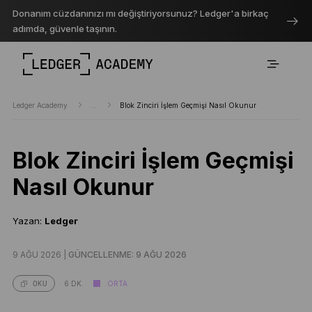
Donanım cüzdanınızı mı değiştiriyorsunuz? Ledger'a birkaç
adımda, güvenle taşının.
Ledger Academy
...
Blok Zinciri İşlem Geçmişi Nasıl Okunur
Blok Zinciri İşlem Geçmişi
Nasıl Okunur
Yazan:
Ledger
9 AĞU 2026 |
GÜNCELLENME: 9 AĞU 2026
6 DK.
ORTA
OKU