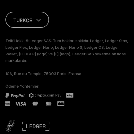
TÜRKÇE
ENGLISH
Telif Hakkı © Ledger SAS. Tüm hakları saklıdır. Ledger, Ledger Stax,
Ledger Flex, Ledger Nano, Ledger Nano S, Ledger OS, Ledger
FRANÇAIS
Wallet, [LEDGER] (logo) ve [L] (logo), Ledger SAS şirketine ait ticari
markalardır.
DEUTSCH
106, Rue du Temple, 75003 Paris, Fransa
PORTUGUÊS
Ödeme Yöntemleri
ESPAÑOL
РУССКИЙ
简体中文
日本語