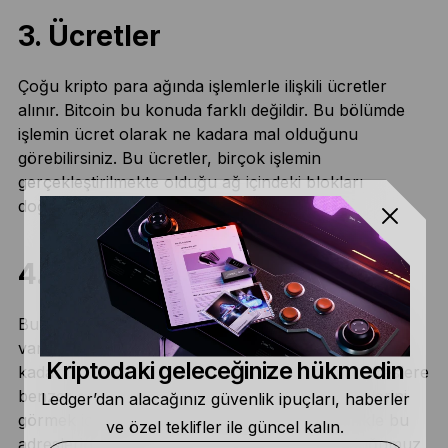
3. Ücretler
Çoğu kripto para ağında işlemlerle ilişkili ücretler
alınır. Bitcoin bu konuda farklı değildir. Bu bölümde
işlemin ücret olarak ne kadara mal olduğunu
görebilirsiniz. Bu ücretler, birçok işlemin
gerçekleştirilmekte olduğu ağ içindeki blokları
doğrulayanlara ödenir.
4. Alıcı adres(ler)
Bu bölümde hangi adreslerin bir işlemin amaçlanan
varış yeri olduğunu görebiliriz. Her bir adrese ne
Kriptodaki geleceğinize hükmedin
kadar tutarın ulaştığını görebiliriz. Gönderen adreslere
benzer şekilde, alıcı adreslerin de işlem geçmişlerini
Ledger’dan alacağınız güvenlik ipuçları, haberler
görmek için üzerlerine tıklayabilirsiniz. Genellikle bu
ve özel teklifler ile güncel kalın.
adreslerin alt bölümü, yukarıda açıklamış olduğumuz