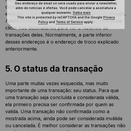
Seu endereço de email só será usado para enviar a newsletter,
destino pretendido de cada transação. Para cada
além de notícias e ofertas. Você pode cancelar a assinatura a
qualquer momento.
Saiba mais
endereço, podemos ver quanto eles estão recebendo.
This site is protected by reCAPTCHA and the Google
Privacy
Assim como com os endereços de envio, você pode
Policy
and
Terms of Service
apply.
clicar nos destinatários para ver o histórico de
transações deles. Normalmente, a parte inferior
desses endereços é o endereço de troco explicado
anteriormente.
5. O status da transação
Uma parte muitas vezes esquecida, mas muito
importante de uma transação: seu status. Para que
uma transação seja concluída e considerada válida,
ela primeiro precisa ser confirmada por quem as
valida. Uma transação não confirmada como a
mostrada acima, ainda pode ser considerada inválida
ou cancelada. É melhor considerar as transações não