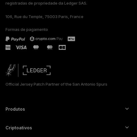
registradas de propriedade da Ledger SAS.
TÜRKÇE
106, Rue du Temple, 75003 Paris, France
DEUTSCH
Formas de pagamento
ESPAÑOL
РУССКИЙ
简体中文
日本語
Official Jersey Patch Partner of the San Antonio Spurs
한국어
العربية
Produtos
ภาษาไทย
Autenticadores com tela touch segura
Hardware Wallet
Criptoativos
Carteira de Bitcoin
Ledger Nano Gen5