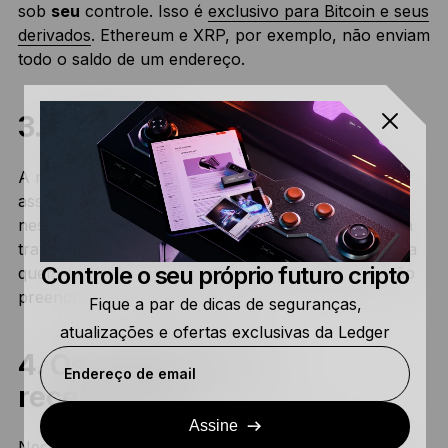
sob
seu
controle. Isso é
exclusivo para Bitcoin e seus
derivados
. Ethereum e XRP, por exemplo, não enviam
todo o saldo de um endereço.
3. As taxas
A maioria das redes de criptomoedas tem taxas
associadas às transações. O Bitcoin não é diferente
neste quesito. Nesta seção, você pode ver quanto a
transação custou em taxas. Essas taxas são pagas a
Controle o seu próprio futuro cripto
quem está validando os blocos para a rede, que são
preenchidos com transações.
Fique a par de dicas de seguranças,
atualizações e ofertas exclusivas da Ledger
4. Os endereços de
Endereço de email
recebimento
Assine
Nesta seção, podemos ver quais endereços são o