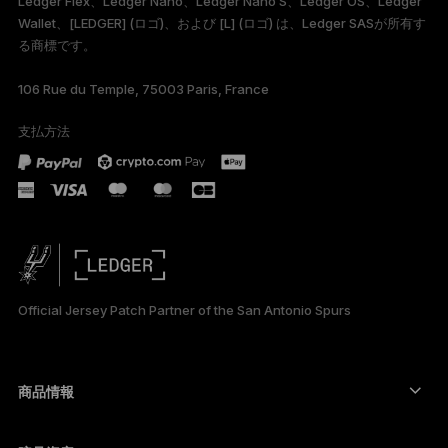
Ledger Flex、Ledger Nano、Ledger Nano S、Ledger OS、Ledger
FRANÇAIS
Wallet、[LEDGER] (ロゴ)、および [L] (ロゴ) は、Ledger SASが所有す
る商標です。
TÜRKÇE
106 Rue du Temple, 75003 Paris, France
DEUTSCH
支払方法
PORTUGUÊS
ESPAÑOL
РУССКИЙ
简体中文
Official Jersey Patch Partner of the San Antonio Spurs
한국어
العربية
商品情報
ภาษาไทย
セキュアタッチスクリーン搭載の署名用デバイス
コールド ウォレット