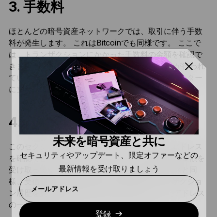
3. 手数料
ほとんどの暗号資産ネットワークでは、取引に伴う手数
料が発生します。 これはBitcoinでも同様です。 ここで
は、トランザクションにかかった手数料の金額を確認で
きます。 こうした手数料は、トランザクションが行われ
ているネットワークのブロックを検証するバリデーター
に支払われます。
4. 受取アドレス
未来を暗号資産と共に
このセクションでは、トランザクションの宛先アドレス
セキュリティやアップデート、限定オファーなどの
を確認できます。 各アドレスごとに、どれだけの金額を
最新情報を受け取りましょう
受け取っているかがわかります。 送付元アドレスと同
様、受信側のアドレスをクリックするとトランザクショ
メールアドレス
ン履歴を見ることができます。 通常、こうしたアドレス
の一番下にあるのが、おつりアドレスです。
登録