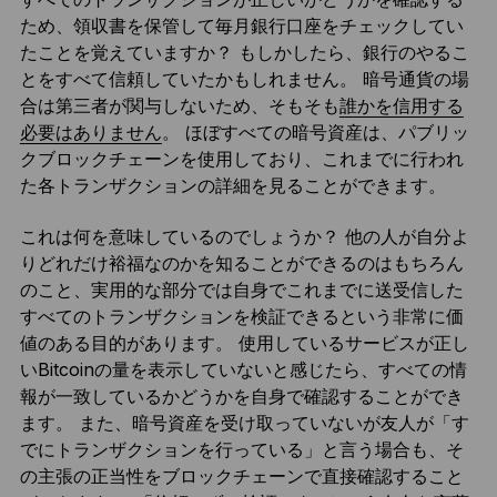
ため、領収書を保管して毎月銀行口座をチェックしてい
たことを覚えていますか？ もしかしたら、銀行のやるこ
とをすべて信頼していたかもしれません。 暗号通貨の場
合は第三者が関与しないため、そもそも
誰かを信用する
必要はありません
。 ほぼすべての暗号資産は、パブリッ
クブロックチェーンを使用しており、これまでに行われ
た各トランザクションの詳細を見ることができます。
これは何を意味しているのでしょうか？ 他の人が自分よ
りどれだけ裕福なのかを知ることができるのはもちろん
のこと、実用的な部分では自身でこれまでに送受信した
すべてのトランザクションを検証できるという非常に価
値のある目的があります。 使用しているサービスが正し
いBitcoinの量を表示していないと感じたら、すべての情
報が一致しているかどうかを自身で確認することができ
ます。 また、暗号資産を受け取っていないが友人が「す
でにトランザクションを行っている」と言う場合も、そ
の主張の正当性をブロックチェーンで直接確認すること