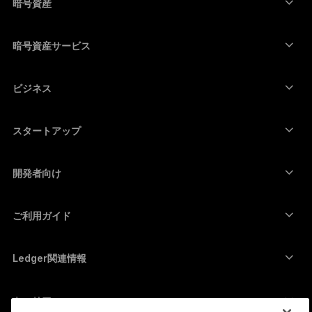
暗号資産
Bitcoinウォレット
Ledger Nano Gen5
Ethereumウォレット
Ledger Stax
暗号資産サービス
暗号資産価格
Solanaウォレット
Ledger Flex
暗号資産を購入
Cardanoウォレット
Ledger Nano Classics
ビジネス
Ledger Enterprise Solutions
暗号資産のステーキング
XRPウォレット
商品を比較する
暗号資産をスワップ
Moneroウォレット
セット商品
スタートアップ
Ledger Cathay Capitalより資金提供
USDTウォレット
アクセサリー
暗号資産一覧を見る
全ての商品
開発者向け
デベロッパーポータル
Ledger Walletアプリ
ご利用ガイド
Ledger初期設定
対応ウォレットとサービス
Ledger関連情報
Ledger関連情報
ビットコインの購入方法
脆弱性報奨金制度
ビットコインハードウェアウォレット
キャリア