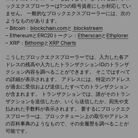
ックエクスプローラーは1つの暗号資産にしか対応してい
ません。 一般的なブロックエクスプローラーには、次の
ようなものがあります。
– Bitcoin：
blockchain.com
と
blockstream
– EthereumとERC20トークン：
Etherscan
と
Ethplorer
– XRP：
Bithomp
と
XRP Charts
こうしたブロックエクスプローラーでは、入力した各ア
ドレスの残高や入力したトランザクションIDのトランザ
クション内容を調べることができます。 そこではすべて
の詳細が表示されます。 アドレスには、特定のアドレス
が過去に受信および送信したすべてのトランザクション
が含まれます。 トランザクションでは、誰がそのトラン
ザクションを送信したか、いくら送信したか、宛先や支
払われた手数料が表示されます。 要するにブロックエク
スプローラーは、ブロックチェーン上の取引やアドレス
の百科事典のようなもので、その全履歴を調べることが
可能です。