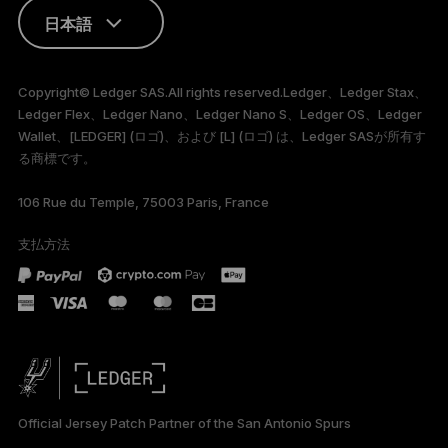
日本語
ENGLISH
Copyright© Ledger SAS.All rights reserved.Ledger、Ledger Stax、
Ledger Flex、Ledger Nano、Ledger Nano S、Ledger OS、Ledger
FRANÇAIS
Wallet、[LEDGER] (ロゴ)、および [L] (ロゴ) は、Ledger SASが所有す
る商標です。
TÜRKÇE
106 Rue du Temple, 75003 Paris, France
DEUTSCH
支払方法
PORTUGUÊS
ESPAÑOL
РУССКИЙ
简体中文
Official Jersey Patch Partner of the San Antonio Spurs
한국어