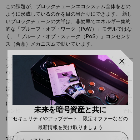
この課題が、ブロックチェーンエコシステム全体をどの
ように形成しているのかを目の当たりにできます。 新し
いブロックチェーンの大半は、非効率でエネルギー集約
的な「プルーフ・オブ・ワーク（PoW）」モデルではな
く、「プルーフ・オブ・ステーク（PoS）」コンセンサ
ス（合意）メカニズムで動いています。
この2つのモデルの主な違いは、プルーフ・オブ・ステー
クは、大量のエネルギーを消費する（プルーフ・オブ・
ワークのような）プロセスでマイナーを選択しないこと
です。 代わりに、PoSシステムの参加者やバリデーター
は、一定量の暗号資産をステーキングすることになりま
す。 そして、ネットワークは、バリデーターがシステム
にステーキングした暗号資産量によって、トランザクシ
未来を暗号資産と共に
ョン検証プロセスに参加する能力を割り当てます。 それ
については、また
別の記事
で詳しくご紹介します。
セキュリティやアップデート、限定オファーなどの
最新情報を受け取りましょう
相互運用性は自由を確保するの