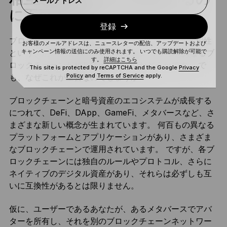
メールアドレス
に不可欠です
登録
ブロックチェーン空間が拡大するにつれて、相互運用性
お客様のメールアドレスは、ニュースレターの配信、アップデートおよび
キャンペーン情報の送信にのみ使用されます。 いつでも購読解除が可能で
という、別の問題が発生しています。 つまり、異なるブ
す。
詳細はこちら
ロックチェーンが相互に通信できるかどうかです。 で
This site is protected by reCAPTCHA and the Google
Privacy
Policy
and
Terms of Service
apply.
も、なぜこれが重要なのでしょうか？
ブロックチェーンと暗号資産のエコシステムが成長する
につれて、DeFi、DApp、GameFi、メタバースなど、さ
まざまな新しい概念が生まれています。 何百もの異なる
プラットフォームとアプリケーションがあり、さまざま
なブロックチェーンで運用されています。 ですが、各ブ
ロックチェーンには独自のルールやプロトコル、さらに
ネイティブのデジタル資産があり、それらは必ずしも互
いに互換性があるとは限りません。
仮に、ユーザーであるあなたが、あるメタバースでアバ
ターを所有し、それを別のブロックチェーンネットワー