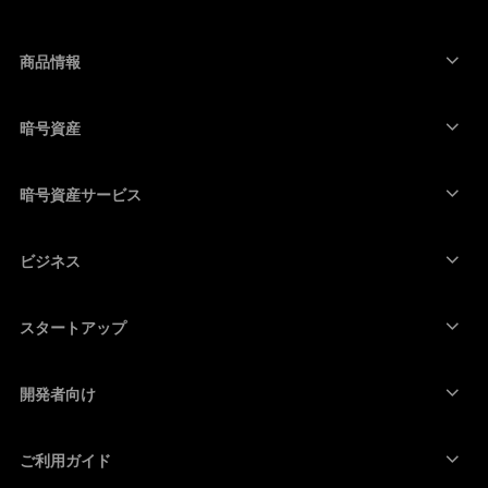
العربية
商品情報
セキュアタッチスクリーン搭載の署名用デバイス
コールド ウォレット
暗号資産
Bitcoinウォレット
Ledger Nano Gen5
Ethereumウォレット
Ledger Stax
暗号資産サービス
暗号資産価格
Solanaウォレット
Ledger Flex
暗号資産を購入
Cardanoウォレット
Ledger Nano Classics
ビジネス
Ledger Enterprise Solutions
暗号資産のステーキング
XRPウォレット
商品を比較する
暗号資産をスワップ
Moneroウォレット
セット商品
スタートアップ
Ledger Cathay Capitalより資金提供
USDTウォレット
アクセサリー
暗号資産一覧を見る
全ての商品
開発者向け
デベロッパーポータル
Ledger Walletアプリ
ご利用ガイド