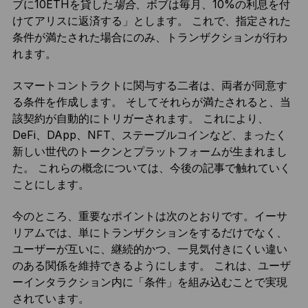
ブに10ETHを貸した
場合
、ボブは毎月、10%の利息を付
けてアリスに返済する」とします。 これで、指定された
条件が満たされた場合にのみ、トランザクションが行わ
れます。
スマートコントラクトに関与する二者は、両者が同意す
る条件を作成します。 そしてそれらが満たされると、当
該契約が自動的にトリガーされます。 これにより、
DeFi、DApp、NFT、ステーブルコインなど、まったく
新しい世代のトークンとプラットフォームが生まれまし
た。 これらの概念については、今後の記事で触れていく
ことにします。
今のところ、重要なポイントは次のとおりです。イーサ
リアムでは、単にトランザクションをするだけでなく、
ユーザーが互いに、継続的かつ、一見気付きにくい違い
のある関係を維持できるようにします。 これは、ユーザ
ーインタラクション内に「条件」を組み込むことで実現
されています。