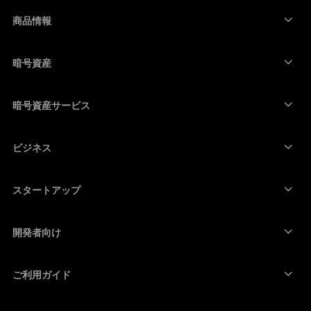
العربية
商品情報
ภาษาไทย
セキュアタッチスクリーン搭載の署名用デバイス
コールド ウォレット
暗号資産
Bitcoinウォレット
Ledger Nano Gen5
Ethereumウォレット
Ledger Stax
暗号資産サービス
暗号資産価格
Solanaウォレット
Ledger Flex
暗号資産を購入
Cardanoウォレット
Ledger Nano Classics
ビジネス
Ledger Enterprise Solutions
暗号資産のステーキング
XRPウォレット
商品を比較する
暗号資産をスワップ
Moneroウォレット
セット商品
スタートアップ
Ledger Cathay Capitalより資金提供
USDTウォレット
アクセサリー
暗号資産一覧を見る
全ての商品
開発者向け
デベロッパーポータル
Ledger Walletアプリ
ご利用ガイド
Ledger初期設定