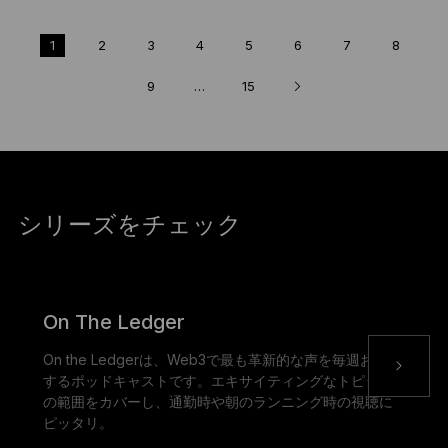
1
2
3
4
5
6
7
8
9
…
15
シリーズをチェック
On The Ledger
On the Ledgerは、Web3で最も革新的な声を毎週お届け
するポッドキャストです。エキサイティングなトピック
の範囲をカバーし、通勤時や朝のランニング時の視聴に
ピッタリ。