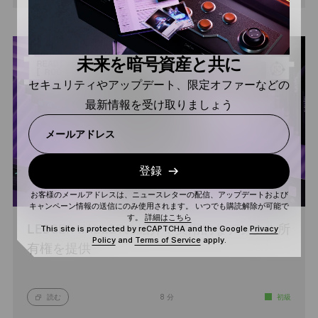
未来を暗号資産と共に
セキュリティやアップデート、限定オファーなどの
最新情報を受け取りましょう
メールアドレス
登録
お客様のメールアドレスは、ニュースレターの配信、アップデートおよび
キャンペーン情報の送信にのみ使用されます。 いつでも購読解除が可能で
す。
詳細はこちら
LEDGER WALLETの紹介：実用的なデジタル所
This site is protected by reCAPTCHA and the Google
Privacy
Policy
and
Terms of Service
apply.
有権を提供
読む
8 分
初級