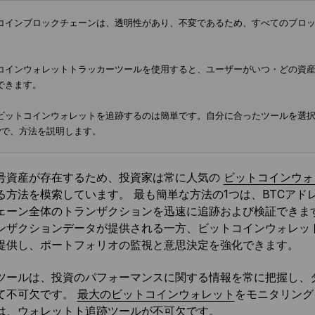
コインブロックチェーンは、透明性があり、不変であるため、すべてのブロ
コインウォレットトラッカーツールを使用すると、ユーザーがいつ・どの資
できます。
ビットコインウォレットを追跡するのは簡単です。自分に合ったツールを選択し、
myで、方法を説明します。
号資産が存在するため、投資家は常に人気の
ビットコインウォ
る方法を模索しています。 最も簡単な方法の1つは、BTCア
ェーン全体のトランザクションを迅速に追跡および検証できま
ンザクションデータが提供される一方、ビットコインウォレッ
提供し、ポートフォリオの監視と意思決定を強化できます。
ツールは、投資のパフォーマンスに関する情報を常に把握し、
て不可欠です。
最大のビットコインウォレット
をモニタリング
は、ウォレットト追跡ツールが不可欠です。