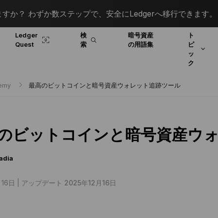
すか？ わずか数ステップで、安全にLedgerへ移行できます。
Ledger
検
暗号資産
ト
Quest
索
の用語集
ピ
ッ
ク
demy
最高のビットコインと暗号資産ウォレット追跡ツール
のビットコインと暗号資産ウ
adia
16日 |
アップデート 2025年12月16日