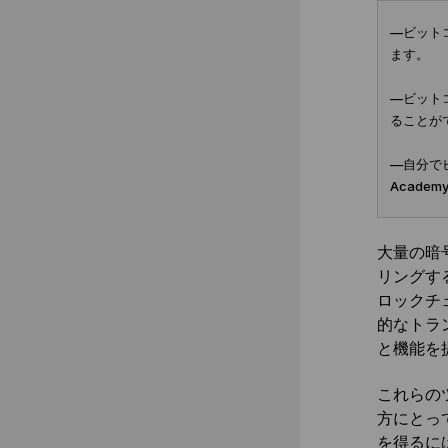
—ビット
ます。
—ビット
ることが
—自分で
Acade
大量の暗
リングす
ロックチ
的なトラ
と機能を
これらの
方にとっ
を得るに