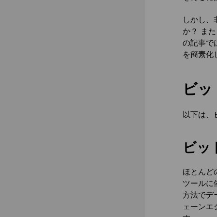
しかし、
か？ ま
の記事で
を簡素化
ビッ
以下は、
ビッ
ほとんど
ツールに
方法でデ
ェーンエ