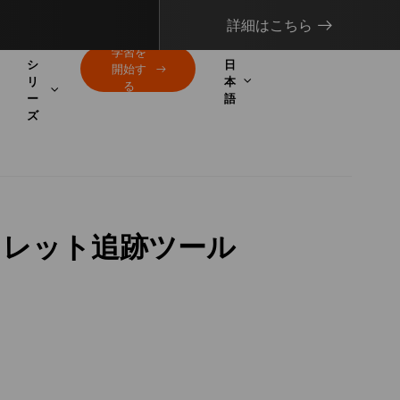
詳細はこちら
学習を
シ
日
開始す
リ
本
る
ー
語
ズ
ォレット追跡ツール