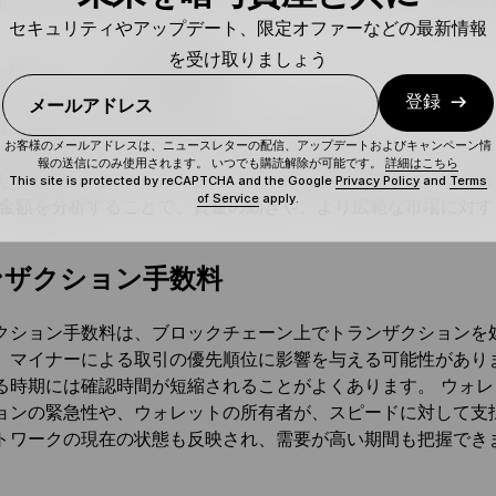
証し、特定の期間におけるウォレットのアクティビティを把握
セキュリティやアップデート、限定オファーなどの最新情報
を受け取りましょう
ンザクションの金額
登録
メールアドレス
は、各取引で転送されたビットコインの量を示します。 この
お客様のメールアドレスは、ニュースレターの配信、アップデートおよびキャンペーン情
に使用できます。 大規模なトランザクションは「クジラ」ウ
報の送信にのみ使用されます。 いつでも購読解除が可能です。
詳細はこちら
える可能性があります。 逆に、定期的な小規模取引は、より
This site is protected by reCAPTCHA and the Google
Privacy Policy
and
Terms
of Service
apply.
引金額を分析することで、資金の動きや、より広範な市場に対
ンザクション手数料
クション手数料は、ブロックチェーン上でトランザクションを
、マイナーによる取引の優先順位に影響を与える可能性があり
る時期には確認時間が短縮されることがよくあります。 ウォ
ョンの緊急性や、ウォレットの所有者が、スピードに対して支
トワークの現在の状態も反映され、需要が高い期間も把握でき