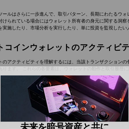
ツールはさらに一歩進んで、取引パターン、長期にわたるウォ
付けられている場合にはウォレット所有者の身元に関する洞察
を実施したり、市場分析を実行したり、単に投資を監視したい
トコインウォレットのアクティビ
トのアクティビティを理解するには、当該トランザクションの
あります。 これらの各要素は、ウォレットの動作と取引履歴
と時刻のスタンプ
インブロックチェーン上の各トランザクションは、正確な日付
者が取引が行われた正確な瞬間を追跡できるようにするため、
、ウォレットが特定の時間に資金を移動する傾向があるかどう
自動化されたトランザクションや市場イベントへの反応を示し
未来を暗号資産と共に