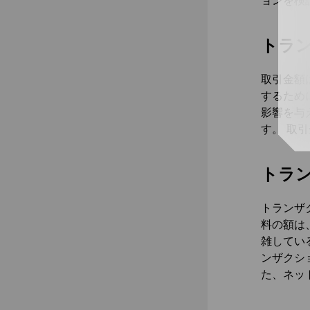
ョンを検
トラ
取引金額
するため
影響を与
す。 取
トラ
トランザ
料の額は
雑してい
ンザクシ
た、ネッ