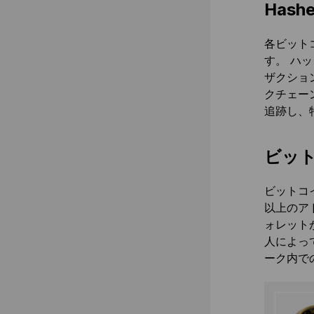
Has
各ビット
す。 ハ
ザクショ
クチェー
追跡し、
ビッ
ビットコ
以上のア
ォレット
人によっ
ーク内で