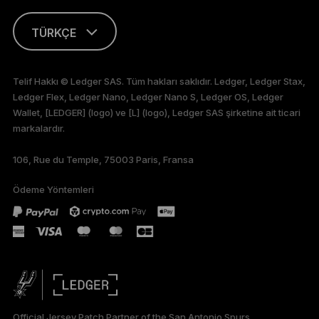
TÜRKÇE
ENGLISH
Telif Hakkı © Ledger SAS. Tüm hakları saklıdır. Ledger, Ledger Stax,
Ledger Flex, Ledger Nano, Ledger Nano S, Ledger OS, Ledger
FRANÇAIS
Wallet, [LEDGER] (logo) ve [L] (logo), Ledger SAS şirketine ait ticari
markalardır.
DEUTSCH
106, Rue du Temple, 75003 Paris, Fransa
ESPAÑOL
Ödeme Yöntemleri
РУССКИЙ
简体中文
日本語
한국어
Official Jersey Patch Partner of the San Antonio Spurs