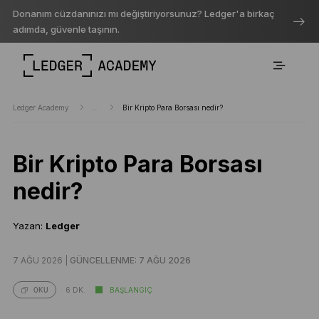
Donanım cüzdanınızı mı değiştiriyorsunuz? Ledger'a birkaç
adımda, güvenle taşının.
Ledger Academy
...
Bir Kripto Para Borsası nedir?
Bir Kripto Para Borsası
nedir?
Yazan:
Ledger
7 AĞU 2026 |
GÜNCELLENME: 7 AĞU 2026
6 DK.
BAŞLANGIÇ
OKU