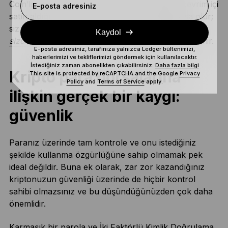
Coin’lerinizi kripto para borsaları aracılığıyla çevrim içi
E-posta adresiniz
satın aldığınızda özel anahtarınızın sahibi borsa olur;
siz olmazsınız. Meşhur kripto sözü “
Anahtarlarınız
Kaydol
sizde değilse coin’leriniz sizin değildir
” buradan gelir.
E-posta adresiniz, tarafınıza yalnızca Ledger bültenimizi,
haberlerimizi ve tekliflerimizi göndermek için kullanılacaktır.
İstediğiniz zaman abonelikten çıkabilirsiniz.
Daha fazla bilgi
Kripto para borsalarına
This site is protected by reCAPTCHA and the Google
Privacy
Policy
and
Terms of Service
apply.
ilişkin gerçek bir kaygı:
güvenlik
Paranız üzerinde tam kontrole ve onu istediğiniz
şekilde kullanma özgürlüğüne sahip olmamak pek
ideal değildir. Buna ek olarak, zar zor kazandığınız
kriptonuzun güvenliği üzerinde de hiçbir kontrol
sahibi olmazsınız ve bu düşündüğünüzden çok daha
önemlidir.
Karmaşık bir parola ve İki Faktörlü Kimlik Doğrulama