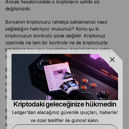
Ancak hesabınızdaki o kriptoların sahibi siz
değilsinizdir.
Borsanın kriptonuzu rahatça saklamanızı nasıl
sağladığını hatırlıyor musunuz? Konu şu ki
kriptonuzun kontrolü sizde değildir. Kriptonuz
üzerinde ne tam bir kontrole ne de kriptonuzla
istediğiniz her şeyi yapabilme özgürlüğüne sahip
olursunuz; bu özgürlük borsaya aittir.
Bu nedenle de borsa kripto faaliyetlerinize belirli
sınırlamalar getirebilir. Örneğin, minimum veya
maksimum para çekme limiti belirleyebilir. Bu, bir
hizmet kesintisi yaşandığında kripto varlıklarınıza
hiçbir şekilde erişemeyeceğiniz anlamına da gelir.
Kriptodaki geleceğinize hükmedin
Bunun sebebi,
özel anahtarınıza
sahip olmamanızdır.
Ledger’dan alacağınız güvenlik ipuçları, haberler
Bu anahtarı elinde tutan, anahtarın bağlı olduğu
ve özel teklifler ile güncel kalın.
adresteki fonlar üzerinde tam kontrol sahibi olur.