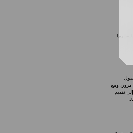
ية، مما
صول
 مرور، ومع
لى تقديم
ك.