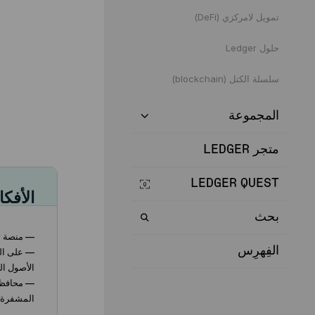
تمويل لامركزي (DeFi)
مشاركة
حلول Ledger
سلسلة الكتل (blockchain)
المجموعة
متجر LEDGER
LEDGER QUEST
الأفكا
بحث
— منصة تد
الفِهرِس
— على الر
الأصول ال
المشفرة 