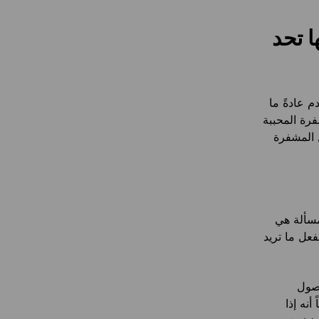
 تحد
 عادةً ما
رة المحببة
ل المشفرة
مسألة هي
فعل ما تريد
أصول
نه إذا