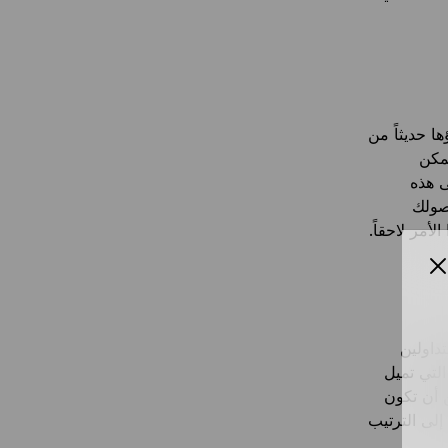
اصتك التي تم شراؤها حديثاً من
مكن
ى هذه
أصولك
أمر لاحقاً.
داولين
لتي تميل
أن تكون
إلى الترتيب