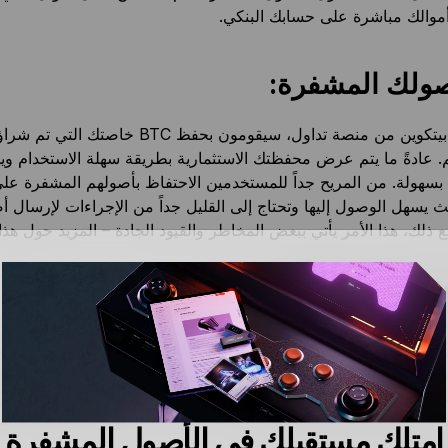
موالك مباشرة على حسابك البنكي.
ولك المشفرة:
بمجرد شراء بيتكوين من منصة تداول، سيقومون بحفظ BTC خ
 عادةً ما يتم عرض محفظتك الاستثمارية بطريقة سهلة الاستخدام وي
 بسهولة. من المريح جداً للمستخدمين الاحتفاظ بأصولهم المشفرة عل
 يسهل الوصول إليها وتحتاج إلى القليل جداً من الإجراءات لإرسال 
ذلك، هذا الأمر يأتي ببعض المخاطر والقيود الجادة – المزيد حول هذا ال
لأصول المشفرة:
ل توفر أيضاً طريقة سهلة لتداول عملة مشفرة بأخرى. العديد من المت
دمون منصات التداول لتجربة الاستفادة من تحركات الأسعار السريعة ا
فرة إلى التعرض لها. المواقع الإلكترونية مثل
Coinmarketcap
يمكن 
ذا الأمر أيضاً، حيث إنها تعرض معلومات مثل تغيرات الأسعار، بالإضافة 
امتلك مستقبلك في الأصول المشفرة
مة السوقية للعملة المشفرة.