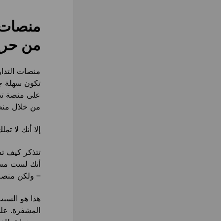
منصات ت
من حري
منصات التداو
تكون سهلة جد
على منصة تدا
من خلال منصات
إلا أنك لا ت
تتذكر كيف ت
أنك لست مسؤو
– ولكن منصة
هذا هو السبب
المشفرة. على