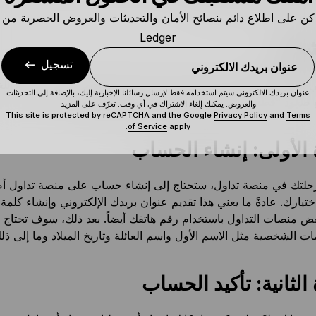
كن على اطلاع دائم بنصائح الأمان والتحديثات والعروض الحصرية من
Ledger
شغيل
تسجيل
عنوان بريدك الالكتروني
 الأصول المشفرة من خلال منصة تداول عادة ما يكون أمراً سهلاً للغا
عنوان بريدك الالكتروني سيتم استخدامه فقط لإرسال رسائلنا الإخبارية إليك، بالإضافة إلى التحديثات
صعود “قطار الأصول المشفرة”. دعنا نراجع الخطوات.
والعروض. يمكنك إلغاء الاشتراك في أي وقت.
تعرّف على المزيد
This site is protected by reCAPTCHA and the Google
Privacy Policy
and
Terms
of Service
apply.
الأولى: إنشاء الحساب
 رحلتك في منصة تداول، ستحتاج إلى إنشاء حساب على منصة تداول أ
يارك. عادةً ما يعني هذا تقديم عنوان بريدك الإلكتروني وإنشاء كلمة
 منصات التداول باستخدام رقم هاتفك أيضاً. بعد ذلك، سوف تحتاج إ
ت الشخصية مثل الاسم الأول واسم العائلة وتاريخ الميلاد وما إلى ذل
الثانية: تأكيد الحساب