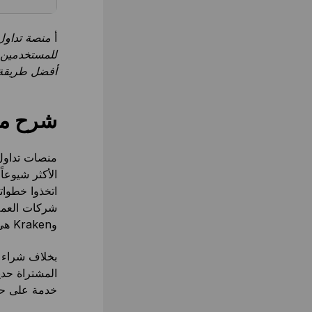
أ
منصة تداول 
للمستخدمين ش
أفضل طريقة 
شرح مو
منصات تداول 
الأكثر شيوعا
اتخذوا خطوات
وKraken هي في الواقع منصات تداول.
بخلاف شراء و
المشتراة حدي
خدمة على حد