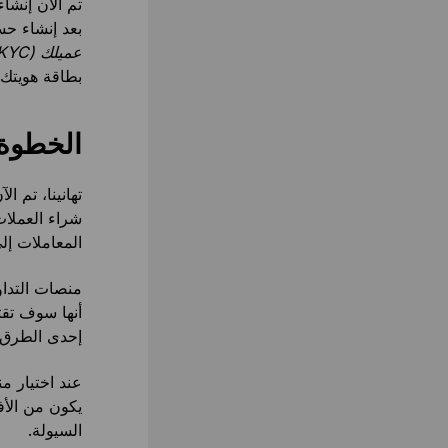
بعد إنشاء حس
عميلك (KYC)
بطاقة هويتك.
الخطوة 
تهانينا، تم 
شراء العملات
المعاملات إل
منصات التداو
أنها سوف تق
إحدى الطرق ا
عند اختيار م
يكون من الأ
السيولة.