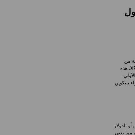
ول
ة من
و XRP. هذه
لأولى.
ء بيتكوين
أو الدولار
 مما يعني