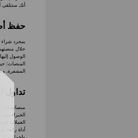
أنك ستتلقى أ
حفظ أص
خلال منصتهم.
الوصول إليها
المنصات: حيث
المشفرة. ومع 
تداول ا
منصات التداو
الخبراء يستخ
العملات المش
أداة رائعة له
وإجمالي القي