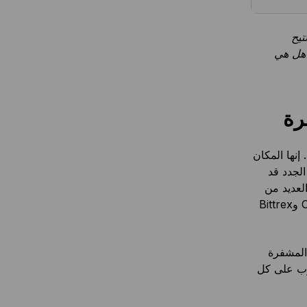
تيح
 هل هي
رة
نها المكان
الجدد قد
لعديد من
شركات العملات المشفرة الشهيرة مثل كوينباس وبينانس (Binance) وChangelly وBittrex
المشفرة
قرب على كل