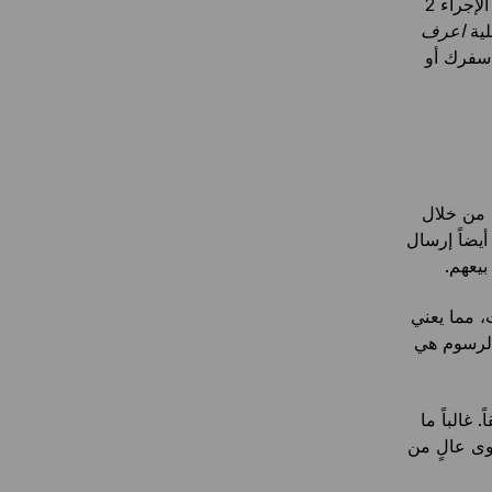
تم الآن إنشاء حسابك، لكن لن يكون بإمكانك إجراء أي عمليات شراء أو تداول بعد. الإجراء 2
لية
اعرف
سفرك أو
ة من خلال
أيضاً إرسال
بيعهم.
 مما يعني
الرسوم هي
غالباً ما
وى عالٍ من