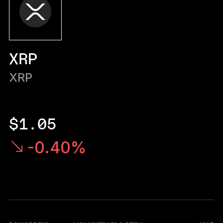
Ledger Flex™
Der neue Standard
Ledger Nano
Gen5
XRP
So individuell wie du
NEUE FARBEN
XRP
Ledger Nano
Klassiker
Zuverlässiger Backup-Schutz
$1.05
-0.40%
Gesamtes Sortiment anzeigen
Hardware-Wallets
Paket-Angebote