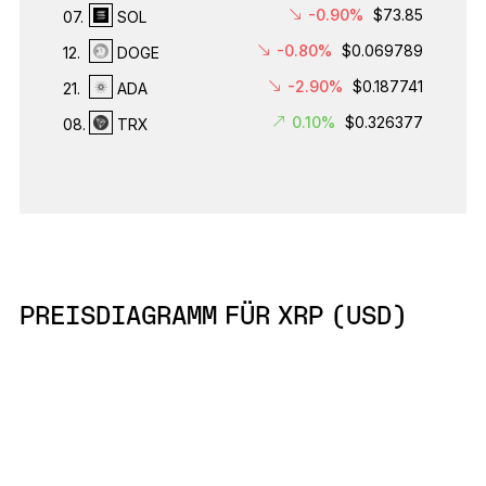
-0.90%
$73.85
07.
SOL
-0.80%
$0.069789
12.
DOGE
-2.90%
$0.187741
21.
ADA
0.10%
$0.326377
08.
TRX
PREISDIAGRAMM FÜR XRP (USD)