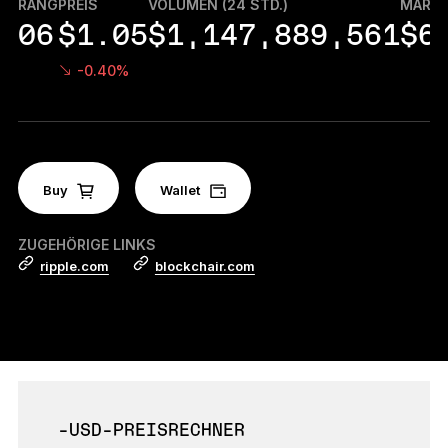
RANG
PREIS
VOLUMEN (24 STD.)
MARKT
Zubehör
06
$1.05
$1,147,889,561
$6
Wiederherstellungslösungen
-0.40%
Limitierte Editionen
Alle Produkte anzeigen
Buy
Ledger-Signer vergleichen
Wallet
ZUGEHÖRIGE LINKS
ripple.com
blockchair.com
-USD-PREISRECHNER