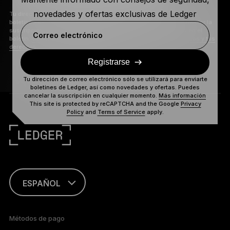
novedades y ofertas exclusivas de Ledger
Tu dirección de correo electrónico sólo se utilizará para enviarte
boletines de Ledger, así como novedades y ofertas. Puedes cancelar la
suscripción en cualquier momento mediante el enlace incluido en el
Correo electrónico
boletín.
Obtén más información sobre cómo gestionamos tus datos y tus
derechos.
Registrarse
Tu dirección de correo electrónico sólo se utilizará para enviarte
boletines de Ledger, así como novedades y ofertas. Puedes
cancelar la suscripción en cualquier momento.
Más información
This site is protected by reCAPTCHA and the Google
Privacy
Policy
and
Terms of Service
apply.
ESPAÑOL
ENGLISH
Métodos de pago