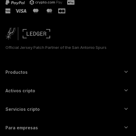
FRANÇAIS
TÜRKÇE
DEUTSCH
PORTUGUÊS
Official Jersey Patch Partner of the San Antonio Spurs
РУССКИЙ
简体中文
Productos
Signers con pantalla táctil segura
日本語
Hardware Wallet
Activos cripto
한국어
Billetera para Bitcoin
Ledger Nano Gen5
Billetera para Ethereum
Ledger Stax
Servicios cripto
العربية
Precios cripto
Billetera para Solana
Ledger Flex
Compra cripto
Billetera para Cardano
Ledger Nano Classics
Para empresas
Ledger Enterprise Solutions
Participación con cripto
Billetera para XRP